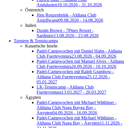
Andalusien
18.10.2026 - 31.10.2026
Österreich
Jörn Renzenbrink - Aldiana Club
Ampflwang
09.08.2026 - 14.08.2026
Italien
Dustin Brown - 7Pines Resort -
Sardinien
13.08.2026 - 23.08.2026
Turniere & Tenniscamps
Kanarische Inseln
Padel-Campwochen mit Daniel Hahn - Aldiana
Club Fuerteventura
23.08.2026 - 04.09.2026
Padel-Campwochen mit Manuel Alves - Aldiana
Club Fuerteventura
26.09.2026 - 10.10.2026
Padel-Campwochen mit Ralph Grambow -
Aldiana Club Fuerteventura
25.12.2026 -
05.01.2027
LK-Tenniscamp - Aldiana Club
Fuerteventura
13.03.2027 - 20.03.2027
Ägypten
Padel-Campwochen mit Michael Witthüser -
Aldiana Club Naga Bayga Bay -
Ägypten
04.09.2026 - 16.09.2026
Padel-Campwochen mit Michael Witthüser -
Aldiana Club Naga Bay - Ägypten
11.11.2026 -