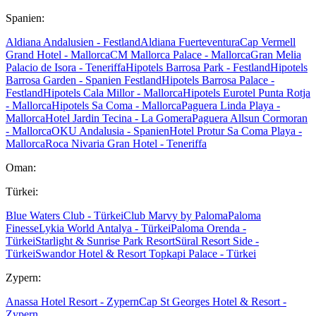
Spanien:
Aldiana Andalusien - Festland
Aldiana Fuerteventura
Cap Vermell
Grand Hotel - Mallorca
CM Mallorca Palace - Mallorca
Gran Melia
Palacio de Isora - Teneriffa
Hipotels Barrosa Park - Festland
Hipotels
Barrosa Garden - Spanien Festland
Hipotels Barrosa Palace -
Festland
Hipotels Cala Millor - Mallorca
Hipotels Eurotel Punta Rotja
- Mallorca
Hipotels Sa Coma - Mallorca
Paguera Linda Playa -
Mallorca
Hotel Jardin Tecina - La Gomera
Paguera Allsun Cormoran
- Mallorca
OKU Andalusia - Spanien
Hotel Protur Sa Coma Playa -
Mallorca
Roca Nivaria Gran Hotel - Teneriffa
Oman:
Türkei:
Blue Waters Club - Türkei
Club Marvy by Paloma
Paloma
Finesse
Lykia World Antalya - Türkei
Paloma Orenda -
Türkei
Starlight & Sunrise Park Resort
Süral Resort Side -
Türkei
Swandor Hotel & Resort Topkapi Palace - Türkei
Zypern:
Anassa Hotel Resort - Zypern
Cap St Georges Hotel & Resort -
Zypern