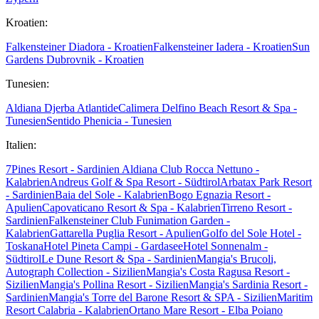
Kroatien:
Falkensteiner Diadora - Kroatien
Falkensteiner Iadera - Kroatien
Sun
Gardens Dubrovnik - Kroatien
Tunesien:
Aldiana Djerba Atlantide
Calimera Delfino Beach Resort & Spa -
Tunesien
Sentido Phenicia - Tunesien
Italien:
7Pines Resort - Sardinien
Aldiana Club Rocca Nettuno -
Kalabrien
Andreus Golf & Spa Resort - Südtirol
Arbatax Park Resort
- Sardinien
Baia del Sole - Kalabrien
Bogo Egnazia Resort -
Apulien
Capovaticano Resort & Spa - Kalabrien
Tirreno Resort -
Sardinien
Falkensteiner Club Funimation Garden -
Kalabrien
Gattarella Puglia Resort - Apulien
Golfo del Sole Hotel -
Toskana
Hotel Pineta Campi - Gardasee
Hotel Sonnenalm -
Südtirol
Le Dune Resort & Spa - Sardinien
Mangia's Brucoli,
Autograph Collection - Sizilien
Mangia's Costa Ragusa Resort -
Sizilien
Mangia's Pollina Resort - Sizilien
Mangia's Sardinia Resort -
Sardinien
Mangia's Torre del Barone Resort & SPA - Sizilien
Maritim
Resort Calabria - Kalabrien
Ortano Mare Resort - Elba
Poiano