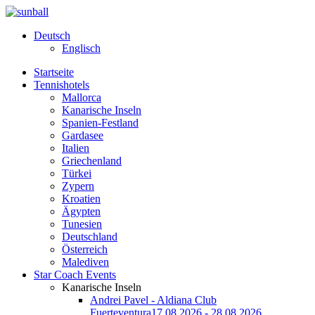
Deutsch
Englisch
Startseite
Tennishotels
Mallorca
Kanarische Inseln
Spanien-Festland
Gardasee
Italien
Griechenland
Türkei
Zypern
Kroatien
Ägypten
Tunesien
Deutschland
Österreich
Malediven
Star Coach Events
Kanarische Inseln
Andrei Pavel - Aldiana Club
Fuerteventura
17.08.2026 - 28.08.2026