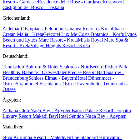
Resort - Gardasee
Residence delle Rose - Gardasee
Rosewood
Castiglion del Bosco - Toskana
Griechenland:
Aldemar Olympian - Peloponnes
ananea Rocrita - Kreta
Phaea
Cretan Malia - Kreta
Grecotel Lux Me Costa Botanica - Korfu
Lyttos
Beach und Lyttos Mare Resort - Kreta
Mitsis Royal Mare Spa &
Resort - Kreta
Village Heights Resort - Kreta
Deutschland:
Tennisclub Baltrum & Hotel Sealords - Nordsee
Gräflicher Park
Health & Balance - Ostwestfalen
Precise Resort Bad Saarow -
Brandenburg
Schloss Elmau - Bayern
Hotel Dünenmeer -
Ostsee
Strandhotel Fischland - Ostsee
Travemünder Tennisclub -
Ostsee
Ägypten:
Aldiana Club Naga Bay - Ägypten
Baron Palace Resort
Cleopatra
Luxury Resort Makadi Bay
Hotel Sentido Naga Bay - Ägypten
Malediven:
Niva Kurumba Resort - Malediven
The Standard Huruvalhi -