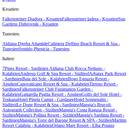
Kroatien:
Falkensteiner Diadora - Kroatien
Falkensteiner Iadera - Kroatien
Sun
Gardens Dubrovnik - Kroatien
Tunesien:
Aldiana Djerba Atlantide
Calimera Delfino Beach Resort & Spa -
Tunesien
Sentido Phenicia - Tunesien
Italien:
7Pines Resort - Sardinien
Aldiana Club Rocca Nettuno -
Kalabrien
Andreus Golf & Spa Resort - Südtirol
Arbatax Park Resort
- Sardinien
Baia del Sole - Kalabrien
Bogo Egnazia Resort -
Apulien
Capovaticano Resort & Spa - Kalabrien
Tirreno Resort -
Sardinien
Falkensteiner Club Funimation Garden -
Kalabrien
Gattarella Puglia Resort - Apulien
Golfo del Sole Hotel -
Toskana
Hotel Pineta Campi - Gardasee
Hotel Sonnenalm -
Südtirol
Le Dune Resort & Spa - Sardinien
Mangia's Brucoli,
Autograph Collection - Sizilien
Mangia's Costa Ragusa Resort -
Sizilien
Mangia's Pollina Resort - Sizilien
Mangia's Sardinia Resort -
Sardinien
Mangia's Torre del Barone Resort & SPA - Sizilien
Maritim
Resort Calabria - Kalabrien
Ortano Mare Resort - Elba
Poiano