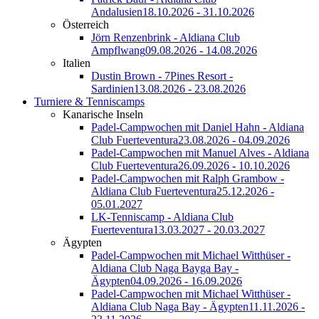
Andalusien
18.10.2026 - 31.10.2026
Österreich
Jörn Renzenbrink - Aldiana Club
Ampflwang
09.08.2026 - 14.08.2026
Italien
Dustin Brown - 7Pines Resort -
Sardinien
13.08.2026 - 23.08.2026
Turniere & Tenniscamps
Kanarische Inseln
Padel-Campwochen mit Daniel Hahn - Aldiana
Club Fuerteventura
23.08.2026 - 04.09.2026
Padel-Campwochen mit Manuel Alves - Aldiana
Club Fuerteventura
26.09.2026 - 10.10.2026
Padel-Campwochen mit Ralph Grambow -
Aldiana Club Fuerteventura
25.12.2026 -
05.01.2027
LK-Tenniscamp - Aldiana Club
Fuerteventura
13.03.2027 - 20.03.2027
Ägypten
Padel-Campwochen mit Michael Witthüser -
Aldiana Club Naga Bayga Bay -
Ägypten
04.09.2026 - 16.09.2026
Padel-Campwochen mit Michael Witthüser -
Aldiana Club Naga Bay - Ägypten
11.11.2026 -