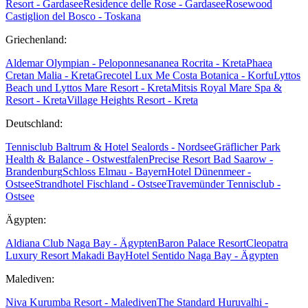
Resort - Gardasee
Residence delle Rose - Gardasee
Rosewood
Castiglion del Bosco - Toskana
Griechenland:
Aldemar Olympian - Peloponnes
ananea Rocrita - Kreta
Phaea
Cretan Malia - Kreta
Grecotel Lux Me Costa Botanica - Korfu
Lyttos
Beach und Lyttos Mare Resort - Kreta
Mitsis Royal Mare Spa &
Resort - Kreta
Village Heights Resort - Kreta
Deutschland:
Tennisclub Baltrum & Hotel Sealords - Nordsee
Gräflicher Park
Health & Balance - Ostwestfalen
Precise Resort Bad Saarow -
Brandenburg
Schloss Elmau - Bayern
Hotel Dünenmeer -
Ostsee
Strandhotel Fischland - Ostsee
Travemünder Tennisclub -
Ostsee
Ägypten:
Aldiana Club Naga Bay - Ägypten
Baron Palace Resort
Cleopatra
Luxury Resort Makadi Bay
Hotel Sentido Naga Bay - Ägypten
Malediven:
Niva Kurumba Resort - Malediven
The Standard Huruvalhi -