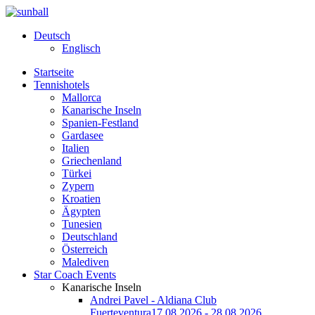
Deutsch
Englisch
Startseite
Tennishotels
Mallorca
Kanarische Inseln
Spanien-Festland
Gardasee
Italien
Griechenland
Türkei
Zypern
Kroatien
Ägypten
Tunesien
Deutschland
Österreich
Malediven
Star Coach Events
Kanarische Inseln
Andrei Pavel - Aldiana Club
Fuerteventura
17.08.2026 - 28.08.2026