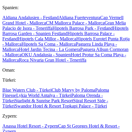
Spanien:
Aldiana Andalusien - Festland
Aldiana Fuerteventura
Cap Vermell
Grand Hotel - Mallorca
CM Mallorca Palace - Mallorca
Gran Melia
Palacio de Isora - Teneriffa
Hipotels Barrosa Park - Festland
Hipotels
Barrosa Garden - Spanien Festland
Hipotels Barrosa Palace -
Festland
Hipotels Cala Millor - Mallorca
Hipotels Eurotel Punta Rotja
- Mallorca
Hipotels Sa Coma - Mallorca
Paguera Linda Playa -
Mallorca
Hotel Jardin Tecina - La Gomera
Paguera Allsun Cormoran
- Mallorca
OKU Andalusia - Spanien
Hotel Protur Sa Coma Playa -
Mallorca
Roca Nivaria Gran Hotel - Teneriffa
Oman:
Türkei:
Blue Waters Club - Türkei
Club Marvy by Paloma
Paloma
Finesse
Lykia World Antalya - Türkei
Paloma Orenda -
Türkei
Starlight & Sunrise Park Resort
Süral Resort Side -
Türkei
Swandor Hotel & Resort Topkapi Palace - Türkei
Zypern:
Anassa Hotel Resort - Zypern
Cap St Georges Hotel & Resort -
Zypern