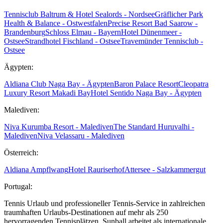
Tennisclub Baltrum & Hotel Sealords - Nordsee
Gräflicher Park
Health & Balance - Ostwestfalen
Precise Resort Bad Saarow -
Brandenburg
Schloss Elmau - Bayern
Hotel Dünenmeer -
Ostsee
Strandhotel Fischland - Ostsee
Travemünder Tennisclub -
Ostsee
Ägypten:
Aldiana Club Naga Bay - Ägypten
Baron Palace Resort
Cleopatra
Luxury Resort Makadi Bay
Hotel Sentido Naga Bay - Ägypten
Malediven:
Niva Kurumba Resort - Malediven
The Standard Huruvalhi -
Malediven
Niva Velassaru - Malediven
Österreich:
Aldiana Ampflwang
Hotel Rauriserhof
Attersee - Salzkammergut
Portugal:
Tennis Urlaub und professioneller Tennis-Service in zahlreichen
traumhaften Urlaubs-Destinationen auf mehr als 250
hervorragenden Tennisplätzen. Sunball arbeitet als internationale