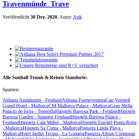
Travenmünde_Trave
Veröffentlicht
30 Dez. 2020
, Autor:
Arik
Alle Sunball Tennis & Reisen Standorte:
Spanien:
Aldiana Andalusien - Festland
Aldiana Fuerteventura
Cap Vermell
Grand Hotel - Mallorca
CM Mallorca Palace - Mallorca
Gran Melia
Palacio de Isora - Teneriffa
Hipotels Barrosa Park - Festland
Hipotels
Barrosa Garden - Spanien Festland
Hipotels Barrosa Palace -
Festland
Hipotels Cala Millor - Mallorca
Hipotels Eurotel Punta Rotja
- Mallorca
Hipotels Sa Coma - Mallorca
Paguera Linda Playa -
Mallorca
Hotel Jardin Tecina - La Gomera
Paguera Allsun Cormoran