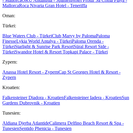
- Mallorca
OKU Andalusia - Spanien
Hotel Protur Sa Coma Playa -
Mallorca
Roca Nivaria Gran Hotel - Teneriffa
Oman:
Türkei:
Blue Waters Club - Türkei
Club Marvy by Paloma
Paloma
Finesse
Lykia World Antalya - Türkei
Paloma Orenda -
Türkei
Starlight & Sunrise Park Resort
Süral Resort Side -
Türkei
Swandor Hotel & Resort Topkapi Palace - Türkei
Zypern:
Anassa Hotel Resort - Zypern
Cap St Georges Hotel & Resort -
Zypern
Kroatien:
Falkensteiner Diadora - Kroatien
Falkensteiner Iadera - Kroatien
Sun
Gardens Dubrovnik - Kroatien
Tunesien:
Aldiana Djerba Atlantide
Calimera Delfino Beach Resort & Spa -
Tunesien
Sentido Phenicia - Tunesien