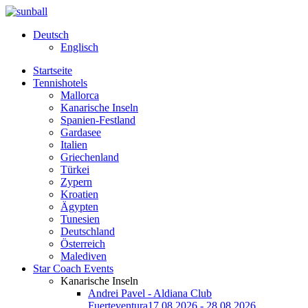
Deutsch
Englisch
Startseite
Tennishotels
Mallorca
Kanarische Inseln
Spanien-Festland
Gardasee
Italien
Griechenland
Türkei
Zypern
Kroatien
Ägypten
Tunesien
Deutschland
Österreich
Malediven
Star Coach Events
Kanarische Inseln
Andrei Pavel - Aldiana Club
Fuerteventura
17.08.2026 - 28.08.2026