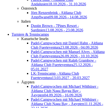
Andalusien
18.10.2026 - 31.10.2026
Österreich
Jörn Renzenbrink - Aldiana Club
Ampflwang
09.08.2026 - 14.08.2026
Italien
Dustin Brown - 7Pines Resort -
Sardinien
13.08.2026 - 23.08.2026
Turniere & Tenniscamps
Kanarische Inseln
Padel-Campwochen mit Daniel Hahn - Aldiana
Club Fuerteventura
23.08.2026 - 04.09.2026
Padel-Campwochen mit Manuel Alves - Aldiana
Club Fuerteventura
26.09.2026 - 10.10.2026
Padel-Campwochen mit Ralph Grambow -
Aldiana Club Fuerteventura
25.12.2026 -
05.01.2027
LK-Tenniscamp - Aldiana Club
Fuerteventura
13.03.2027 - 20.03.2027
Ägypten
Padel-Campwochen mit Michael Witthüser -
Aldiana Club Naga Bayga Bay -
Ägypten
04.09.2026 - 16.09.2026
Padel-Campwochen mit Michael Witthüser -
Aldiana Club Naga Bay - Ägypten
11.11.2026 -