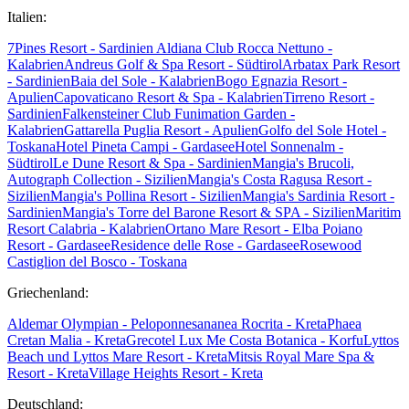
Italien:
7Pines Resort - Sardinien
Aldiana Club Rocca Nettuno -
Kalabrien
Andreus Golf & Spa Resort - Südtirol
Arbatax Park Resort
- Sardinien
Baia del Sole - Kalabrien
Bogo Egnazia Resort -
Apulien
Capovaticano Resort & Spa - Kalabrien
Tirreno Resort -
Sardinien
Falkensteiner Club Funimation Garden -
Kalabrien
Gattarella Puglia Resort - Apulien
Golfo del Sole Hotel -
Toskana
Hotel Pineta Campi - Gardasee
Hotel Sonnenalm -
Südtirol
Le Dune Resort & Spa - Sardinien
Mangia's Brucoli,
Autograph Collection - Sizilien
Mangia's Costa Ragusa Resort -
Sizilien
Mangia's Pollina Resort - Sizilien
Mangia's Sardinia Resort -
Sardinien
Mangia's Torre del Barone Resort & SPA - Sizilien
Maritim
Resort Calabria - Kalabrien
Ortano Mare Resort - Elba
Poiano
Resort - Gardasee
Residence delle Rose - Gardasee
Rosewood
Castiglion del Bosco - Toskana
Griechenland:
Aldemar Olympian - Peloponnes
ananea Rocrita - Kreta
Phaea
Cretan Malia - Kreta
Grecotel Lux Me Costa Botanica - Korfu
Lyttos
Beach und Lyttos Mare Resort - Kreta
Mitsis Royal Mare Spa &
Resort - Kreta
Village Heights Resort - Kreta
Deutschland: