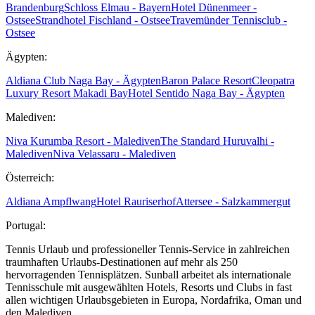
Brandenburg
Schloss Elmau - Bayern
Hotel Dünenmeer -
Ostsee
Strandhotel Fischland - Ostsee
Travemünder Tennisclub -
Ostsee
Ägypten:
Aldiana Club Naga Bay - Ägypten
Baron Palace Resort
Cleopatra
Luxury Resort Makadi Bay
Hotel Sentido Naga Bay - Ägypten
Malediven:
Niva Kurumba Resort - Malediven
The Standard Huruvalhi -
Malediven
Niva Velassaru - Malediven
Österreich:
Aldiana Ampflwang
Hotel Rauriserhof
Attersee - Salzkammergut
Portugal:
Tennis Urlaub und professioneller Tennis-Service in zahlreichen
traumhaften Urlaubs-Destinationen auf mehr als 250
hervorragenden Tennisplätzen. Sunball arbeitet als internationale
Tennisschule mit ausgewählten Hotels, Resorts und Clubs in fast
allen wichtigen Urlaubsgebieten in Europa, Nordafrika, Oman und
den Malediven.