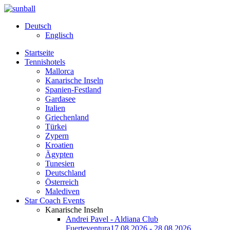
Deutsch
Englisch
Startseite
Tennishotels
Mallorca
Kanarische Inseln
Spanien-Festland
Gardasee
Italien
Griechenland
Türkei
Zypern
Kroatien
Ägypten
Tunesien
Deutschland
Österreich
Malediven
Star Coach Events
Kanarische Inseln
Andrei Pavel - Aldiana Club
Fuerteventura
17.08.2026 - 28.08.2026