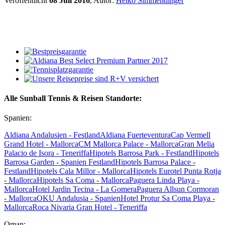
Veröffentlicht
08 Juli 2016
, Autor:
Heiko Simmendinger
Alle Sunball Tennis & Reisen Standorte:
Spanien:
Aldiana Andalusien - Festland
Aldiana Fuerteventura
Cap Vermell
Grand Hotel - Mallorca
CM Mallorca Palace - Mallorca
Gran Melia
Palacio de Isora - Teneriffa
Hipotels Barrosa Park - Festland
Hipotels
Barrosa Garden - Spanien Festland
Hipotels Barrosa Palace -
Festland
Hipotels Cala Millor - Mallorca
Hipotels Eurotel Punta Rotja
- Mallorca
Hipotels Sa Coma - Mallorca
Paguera Linda Playa -
Mallorca
Hotel Jardin Tecina - La Gomera
Paguera Allsun Cormoran
- Mallorca
OKU Andalusia - Spanien
Hotel Protur Sa Coma Playa -
Mallorca
Roca Nivaria Gran Hotel - Teneriffa
Oman: