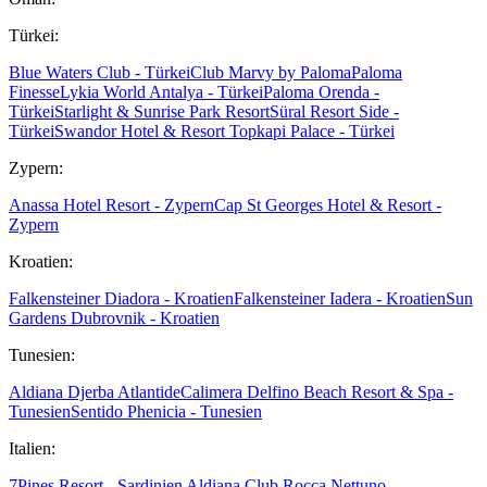
Türkei:
Blue Waters Club - Türkei
Club Marvy by Paloma
Paloma
Finesse
Lykia World Antalya - Türkei
Paloma Orenda -
Türkei
Starlight & Sunrise Park Resort
Süral Resort Side -
Türkei
Swandor Hotel & Resort Topkapi Palace - Türkei
Zypern:
Anassa Hotel Resort - Zypern
Cap St Georges Hotel & Resort -
Zypern
Kroatien:
Falkensteiner Diadora - Kroatien
Falkensteiner Iadera - Kroatien
Sun
Gardens Dubrovnik - Kroatien
Tunesien:
Aldiana Djerba Atlantide
Calimera Delfino Beach Resort & Spa -
Tunesien
Sentido Phenicia - Tunesien
Italien:
7Pines Resort - Sardinien
Aldiana Club Rocca Nettuno -