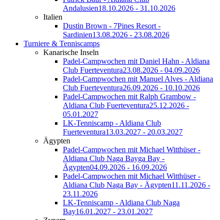
Andalusien
18.10.2026 - 31.10.2026
Italien
Dustin Brown - 7Pines Resort -
Sardinien
13.08.2026 - 23.08.2026
Turniere & Tenniscamps
Kanarische Inseln
Padel-Campwochen mit Daniel Hahn - Aldiana
Club Fuerteventura
23.08.2026 - 04.09.2026
Padel-Campwochen mit Manuel Alves - Aldiana
Club Fuerteventura
26.09.2026 - 10.10.2026
Padel-Campwochen mit Ralph Grambow -
Aldiana Club Fuerteventura
25.12.2026 -
05.01.2027
LK-Tenniscamp - Aldiana Club
Fuerteventura
13.03.2027 - 20.03.2027
Ägypten
Padel-Campwochen mit Michael Witthüser -
Aldiana Club Naga Bayga Bay -
Ägypten
04.09.2026 - 16.09.2026
Padel-Campwochen mit Michael Witthüser -
Aldiana Club Naga Bay - Ägypten
11.11.2026 -
23.11.2026
LK-Tenniscamp - Aldiana Club Naga
Bay
16.01.2027 - 23.01.2027