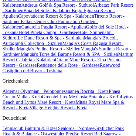
Kalabrien
Andreus Golf & Spa Resort - Südtirol
Arbatax Park Resort
- Sardinien
Baia del Sole - Kalabrien
Bogo Egnazia Resort -
Apulien
Capovaticano Resort & Spa - Kalabrien
Tirreno Resort -
Sardinien
Falkensteiner Club Funimation Garden -
Kalabrien
Gattarella Puglia Resort - Apulien
Golfo del Sole Hotel -
Toskana
Hotel Pineta Campi - Gardasee
Hotel Sonnenalm -
Südtirol
Le Dune Resort & Spa - Sardinien
Mangia's Brucoli,
Autograph Collection - Sizilien
Mangia's Costa Ragusa Resort -
Sizilien
Mangia's Pollina Resort - Sizilien
Mangia's Sardinia Resort -
Sardinien
Mangia's Torre del Barone Resort & SPA - Sizilien
Maritim
Resort Calabria - Kalabrien
Ortano Mare Resort - Elba
Poiano
Resort - Gardasee
Residence delle Rose - Gardasee
Rosewood
Castiglion del Bosco - Toskana
Griechenland:
Aldemar Olympian - Peloponnes
ananea Rocrita - Kreta
Phaea
Cretan Malia - Kreta
Grecotel Lux Me Costa Botanica - Korfu
Lyttos
Beach und Lyttos Mare Resort - Kreta
Mitsis Royal Mare Spa &
Resort - Kreta
Village Heights Resort - Kreta
Deutschland:
Tennisclub Baltrum & Hotel Sealords - Nordsee
Gräflicher Park
Health & Balance - Ostwestfalen
Precise Resort Bad Saarow -