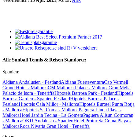
Veröffentlicht
15 Apr. 2021
, Autor:
Arik
Alle Sunball Tennis & Reisen Standorte:
Spanien:
Aldiana Andalusien - Festland
Aldiana Fuerteventura
Cap Vermell
Grand Hotel - Mallorca
CM Mallorca Palace - Mallorca
Gran Melia
Palacio de Isora - Teneriffa
Hipotels Barrosa Park - Festland
Hipotels
Barrosa Garden - Spanien Festland
Hipotels Barrosa Palace -
Festland
Hipotels Cala Millor - Mallorca
Hipotels Eurotel Punta Rotja
- Mallorca
Hipotels Sa Coma - Mallorca
Paguera Linda Playa -
Mallorca
Hotel Jardin Tecina - La Gomera
Paguera Allsun Cormoran
- Mallorca
OKU Andalusia - Spanien
Hotel Protur Sa Coma Playa -
Mallorca
Roca Nivaria Gran Hotel - Teneriffa
Oman: