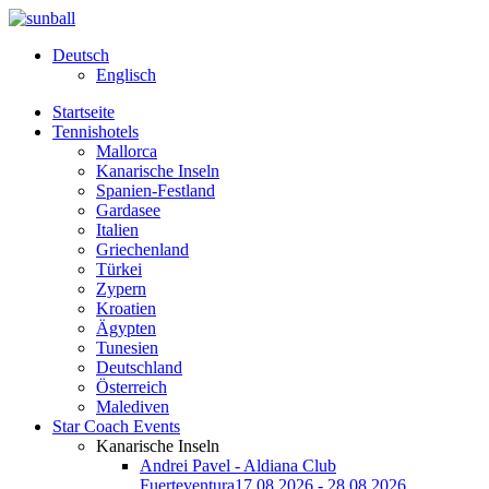
Deutsch
Englisch
Startseite
Tennishotels
Mallorca
Kanarische Inseln
Spanien-Festland
Gardasee
Italien
Griechenland
Türkei
Zypern
Kroatien
Ägypten
Tunesien
Deutschland
Österreich
Malediven
Star Coach Events
Kanarische Inseln
Andrei Pavel - Aldiana Club
Fuerteventura
17.08.2026 - 28.08.2026