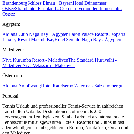
Brandenburg
Schloss Elmau - Bayern
Hotel Dünenmeer -
Ostsee
Strandhotel Fischland - Ostsee
Travemünder Tennisclub -
Ostsee
Ägypten:
Aldiana Club Naga Bay - Ägypten
Baron Palace Resort
Cleopatra
Luxury Resort Makadi Bay
Hotel Sentido Naga Bay - Ägypten
Malediven:
Niva Kurumba Resort - Malediven
The Standard Huruvalhi -
Malediven
Niva Velassaru - Malediven
Österreich:
Aldiana Ampflwang
Hotel Rauriserhof
Attersee - Salzkammergut
Portugal:
Tennis Urlaub und professioneller Tennis-Service in zahlreichen
traumhaften Urlaubs-Destinationen auf mehr als 250
hervorragenden Tennisplätzen. Sunball arbeitet als internationale
Tennisschule mit ausgewählten Hotels, Resorts und Clubs in fast
allen wichtigen Urlaubsgebieten in Europa, Nordafrika, Oman und
den Malediven.