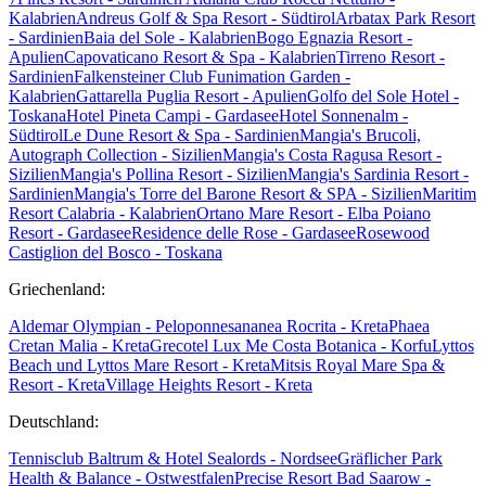
Kalabrien
Andreus Golf & Spa Resort - Südtirol
Arbatax Park Resort
- Sardinien
Baia del Sole - Kalabrien
Bogo Egnazia Resort -
Apulien
Capovaticano Resort & Spa - Kalabrien
Tirreno Resort -
Sardinien
Falkensteiner Club Funimation Garden -
Kalabrien
Gattarella Puglia Resort - Apulien
Golfo del Sole Hotel -
Toskana
Hotel Pineta Campi - Gardasee
Hotel Sonnenalm -
Südtirol
Le Dune Resort & Spa - Sardinien
Mangia's Brucoli,
Autograph Collection - Sizilien
Mangia's Costa Ragusa Resort -
Sizilien
Mangia's Pollina Resort - Sizilien
Mangia's Sardinia Resort -
Sardinien
Mangia's Torre del Barone Resort & SPA - Sizilien
Maritim
Resort Calabria - Kalabrien
Ortano Mare Resort - Elba
Poiano
Resort - Gardasee
Residence delle Rose - Gardasee
Rosewood
Castiglion del Bosco - Toskana
Griechenland:
Aldemar Olympian - Peloponnes
ananea Rocrita - Kreta
Phaea
Cretan Malia - Kreta
Grecotel Lux Me Costa Botanica - Korfu
Lyttos
Beach und Lyttos Mare Resort - Kreta
Mitsis Royal Mare Spa &
Resort - Kreta
Village Heights Resort - Kreta
Deutschland:
Tennisclub Baltrum & Hotel Sealords - Nordsee
Gräflicher Park
Health & Balance - Ostwestfalen
Precise Resort Bad Saarow -