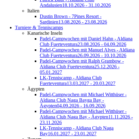
Andalusien
18.10.2026 - 31.10.2026
Italien
Dustin Brown - 7Pines Resort -
Sardinien
13.08.2026 - 23.08.2026
Turniere & Tenniscamps
Kanarische Inseln
Padel-Campwochen mit Daniel Hahn - Aldiana
Club Fuerteventura
23.08.2026 - 04.09.2026
Padel-Campwochen mit Manuel Alves - Aldiana
Club Fuerteventura
26.09.2026 - 10.10.2026
Padel-Campwochen mit Ralph Grambow -
Aldiana Club Fuerteventura
25.12.2026 -
05.01.2027
LK-Tenniscamp - Aldiana Club
Fuerteventura
13.03.2027 - 20.03.2027
Ägypten
Padel-Campwochen mit Michael Witthüser -
Aldiana Club Naga Bayga Bay -
Ägypten
04.09.2026 - 16.09.2026
Padel-Campwochen mit Michael Witthüser -
Aldiana Club Naga Bay - Ägypten
11.11.2026 -
23.11.2026
LK-Tenniscamp - Aldiana Club Naga
Bay
16.01.2027 - 23.01.2027