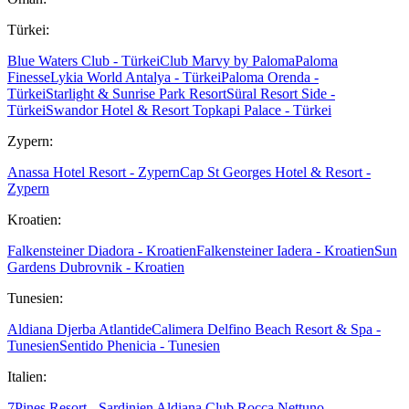
Türkei:
Blue Waters Club - Türkei
Club Marvy by Paloma
Paloma
Finesse
Lykia World Antalya - Türkei
Paloma Orenda -
Türkei
Starlight & Sunrise Park Resort
Süral Resort Side -
Türkei
Swandor Hotel & Resort Topkapi Palace - Türkei
Zypern:
Anassa Hotel Resort - Zypern
Cap St Georges Hotel & Resort -
Zypern
Kroatien:
Falkensteiner Diadora - Kroatien
Falkensteiner Iadera - Kroatien
Sun
Gardens Dubrovnik - Kroatien
Tunesien:
Aldiana Djerba Atlantide
Calimera Delfino Beach Resort & Spa -
Tunesien
Sentido Phenicia - Tunesien
Italien:
7Pines Resort - Sardinien
Aldiana Club Rocca Nettuno -