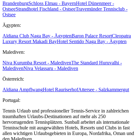
Brandenburg
Schloss Elmau - Bayern
Hotel Dünenmeer -
Ostsee
Strandhotel Fischland - Ostsee
Travemünder Tennisclub -
Ostsee
Ägypten:
Aldiana Club Naga Bay - Ägypten
Baron Palace Resort
Cleopatra
Luxury Resort Makadi Bay
Hotel Sentido Naga Bay - Ägypten
Malediven:
Niva Kurumba Resort - Malediven
The Standard Huruvalhi -
Malediven
Niva Velassaru - Malediven
Österreich:
Aldiana Ampflwang
Hotel Rauriserhof
Attersee - Salzkammergut
Portugal:
Tennis Urlaub und professioneller Tennis-Service in zahlreichen
traumhaften Urlaubs-Destinationen auf mehr als 250
hervorragenden Tennisplätzen. Sunball arbeitet als internationale
Tennisschule mit ausgewählten Hotels, Resorts und Clubs in fast
allen wichtigen Urlaubsgebieten in Europa, Nordafrika, Oman und
den Malediven.