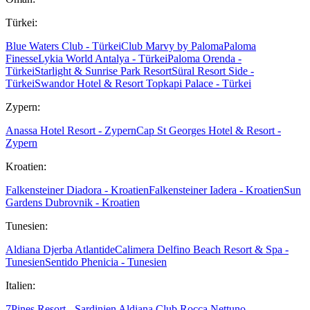
Türkei:
Blue Waters Club - Türkei
Club Marvy by Paloma
Paloma
Finesse
Lykia World Antalya - Türkei
Paloma Orenda -
Türkei
Starlight & Sunrise Park Resort
Süral Resort Side -
Türkei
Swandor Hotel & Resort Topkapi Palace - Türkei
Zypern:
Anassa Hotel Resort - Zypern
Cap St Georges Hotel & Resort -
Zypern
Kroatien:
Falkensteiner Diadora - Kroatien
Falkensteiner Iadera - Kroatien
Sun
Gardens Dubrovnik - Kroatien
Tunesien:
Aldiana Djerba Atlantide
Calimera Delfino Beach Resort & Spa -
Tunesien
Sentido Phenicia - Tunesien
Italien:
7Pines Resort - Sardinien
Aldiana Club Rocca Nettuno -