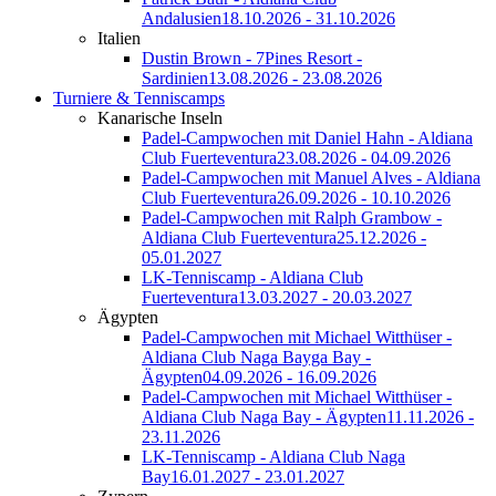
Andalusien
18.10.2026 - 31.10.2026
Italien
Dustin Brown - 7Pines Resort -
Sardinien
13.08.2026 - 23.08.2026
Turniere & Tenniscamps
Kanarische Inseln
Padel-Campwochen mit Daniel Hahn - Aldiana
Club Fuerteventura
23.08.2026 - 04.09.2026
Padel-Campwochen mit Manuel Alves - Aldiana
Club Fuerteventura
26.09.2026 - 10.10.2026
Padel-Campwochen mit Ralph Grambow -
Aldiana Club Fuerteventura
25.12.2026 -
05.01.2027
LK-Tenniscamp - Aldiana Club
Fuerteventura
13.03.2027 - 20.03.2027
Ägypten
Padel-Campwochen mit Michael Witthüser -
Aldiana Club Naga Bayga Bay -
Ägypten
04.09.2026 - 16.09.2026
Padel-Campwochen mit Michael Witthüser -
Aldiana Club Naga Bay - Ägypten
11.11.2026 -
23.11.2026
LK-Tenniscamp - Aldiana Club Naga
Bay
16.01.2027 - 23.01.2027