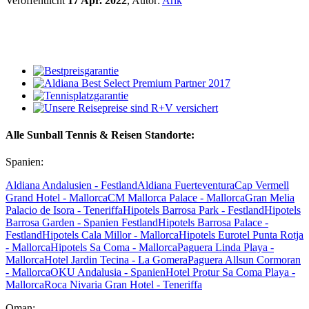
Veröffentlicht
17 Apr. 2022
, Autor:
Arik
Alle Sunball Tennis & Reisen Standorte:
Spanien:
Aldiana Andalusien - Festland
Aldiana Fuerteventura
Cap Vermell
Grand Hotel - Mallorca
CM Mallorca Palace - Mallorca
Gran Melia
Palacio de Isora - Teneriffa
Hipotels Barrosa Park - Festland
Hipotels
Barrosa Garden - Spanien Festland
Hipotels Barrosa Palace -
Festland
Hipotels Cala Millor - Mallorca
Hipotels Eurotel Punta Rotja
- Mallorca
Hipotels Sa Coma - Mallorca
Paguera Linda Playa -
Mallorca
Hotel Jardin Tecina - La Gomera
Paguera Allsun Cormoran
- Mallorca
OKU Andalusia - Spanien
Hotel Protur Sa Coma Playa -
Mallorca
Roca Nivaria Gran Hotel - Teneriffa
Oman: