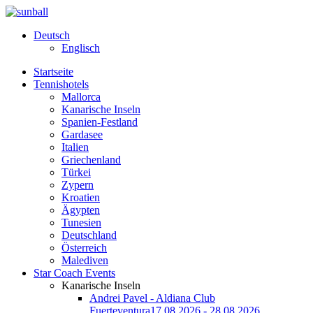
Deutsch
Englisch
Startseite
Tennishotels
Mallorca
Kanarische Inseln
Spanien-Festland
Gardasee
Italien
Griechenland
Türkei
Zypern
Kroatien
Ägypten
Tunesien
Deutschland
Österreich
Malediven
Star Coach Events
Kanarische Inseln
Andrei Pavel - Aldiana Club
Fuerteventura
17.08.2026 - 28.08.2026