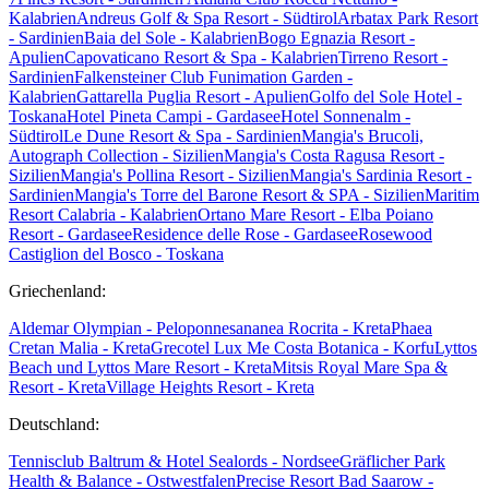
Kalabrien
Andreus Golf & Spa Resort - Südtirol
Arbatax Park Resort
- Sardinien
Baia del Sole - Kalabrien
Bogo Egnazia Resort -
Apulien
Capovaticano Resort & Spa - Kalabrien
Tirreno Resort -
Sardinien
Falkensteiner Club Funimation Garden -
Kalabrien
Gattarella Puglia Resort - Apulien
Golfo del Sole Hotel -
Toskana
Hotel Pineta Campi - Gardasee
Hotel Sonnenalm -
Südtirol
Le Dune Resort & Spa - Sardinien
Mangia's Brucoli,
Autograph Collection - Sizilien
Mangia's Costa Ragusa Resort -
Sizilien
Mangia's Pollina Resort - Sizilien
Mangia's Sardinia Resort -
Sardinien
Mangia's Torre del Barone Resort & SPA - Sizilien
Maritim
Resort Calabria - Kalabrien
Ortano Mare Resort - Elba
Poiano
Resort - Gardasee
Residence delle Rose - Gardasee
Rosewood
Castiglion del Bosco - Toskana
Griechenland:
Aldemar Olympian - Peloponnes
ananea Rocrita - Kreta
Phaea
Cretan Malia - Kreta
Grecotel Lux Me Costa Botanica - Korfu
Lyttos
Beach und Lyttos Mare Resort - Kreta
Mitsis Royal Mare Spa &
Resort - Kreta
Village Heights Resort - Kreta
Deutschland:
Tennisclub Baltrum & Hotel Sealords - Nordsee
Gräflicher Park
Health & Balance - Ostwestfalen
Precise Resort Bad Saarow -