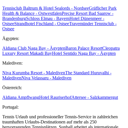
Tennisclub Baltrum & Hotel Sealords - Nordsee
Gräflicher Park
Health & Balance - Ostwestfalen
Precise Resort Bad Saarow -
Brandenburg
Schloss Elmau - Bayern
Hotel Dünenmeer -
Ostsee
Strandhotel Fischland - Ostsee
Travemünder Tennisclub -
Ostsee
Ägypten:
Aldiana Club Naga Bay - Ägypten
Baron Palace Resort
Cleopatra
Luxury Resort Makadi Bay
Hotel Sentido Naga Bay - Ägypten
Malediven:
Niva Kurumba Resort - Malediven
The Standard Huruvalhi -
Malediven
Niva Velassaru - Malediven
Österreich:
Aldiana Ampflwang
Hotel Rauriserhof
Attersee - Salzkammergut
Portugal:
Tennis Urlaub und professioneller Tennis-Service in zahlreichen
traumhaften Urlaubs-Destinationen auf mehr als 250
hervorragenden Tennisplätzen. Sunball arbeitet als internationale