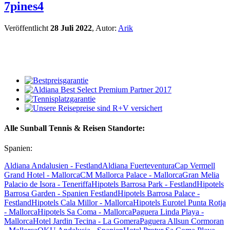
7pines4
Veröffentlicht
28 Juli 2022
, Autor:
Arik
Alle Sunball Tennis & Reisen Standorte:
Spanien:
Aldiana Andalusien - Festland
Aldiana Fuerteventura
Cap Vermell
Grand Hotel - Mallorca
CM Mallorca Palace - Mallorca
Gran Melia
Palacio de Isora - Teneriffa
Hipotels Barrosa Park - Festland
Hipotels
Barrosa Garden - Spanien Festland
Hipotels Barrosa Palace -
Festland
Hipotels Cala Millor - Mallorca
Hipotels Eurotel Punta Rotja
- Mallorca
Hipotels Sa Coma - Mallorca
Paguera Linda Playa -
Mallorca
Hotel Jardin Tecina - La Gomera
Paguera Allsun Cormoran