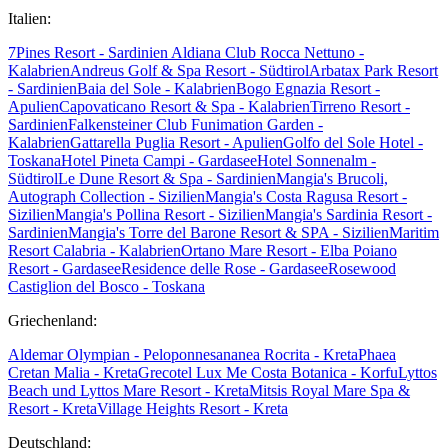
Italien:
7Pines Resort - Sardinien
Aldiana Club Rocca Nettuno -
Kalabrien
Andreus Golf & Spa Resort - Südtirol
Arbatax Park Resort
- Sardinien
Baia del Sole - Kalabrien
Bogo Egnazia Resort -
Apulien
Capovaticano Resort & Spa - Kalabrien
Tirreno Resort -
Sardinien
Falkensteiner Club Funimation Garden -
Kalabrien
Gattarella Puglia Resort - Apulien
Golfo del Sole Hotel -
Toskana
Hotel Pineta Campi - Gardasee
Hotel Sonnenalm -
Südtirol
Le Dune Resort & Spa - Sardinien
Mangia's Brucoli,
Autograph Collection - Sizilien
Mangia's Costa Ragusa Resort -
Sizilien
Mangia's Pollina Resort - Sizilien
Mangia's Sardinia Resort -
Sardinien
Mangia's Torre del Barone Resort & SPA - Sizilien
Maritim
Resort Calabria - Kalabrien
Ortano Mare Resort - Elba
Poiano
Resort - Gardasee
Residence delle Rose - Gardasee
Rosewood
Castiglion del Bosco - Toskana
Griechenland:
Aldemar Olympian - Peloponnes
ananea Rocrita - Kreta
Phaea
Cretan Malia - Kreta
Grecotel Lux Me Costa Botanica - Korfu
Lyttos
Beach und Lyttos Mare Resort - Kreta
Mitsis Royal Mare Spa &
Resort - Kreta
Village Heights Resort - Kreta
Deutschland: