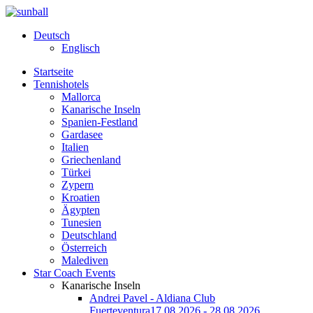
Deutsch
Englisch
Startseite
Tennishotels
Mallorca
Kanarische Inseln
Spanien-Festland
Gardasee
Italien
Griechenland
Türkei
Zypern
Kroatien
Ägypten
Tunesien
Deutschland
Österreich
Malediven
Star Coach Events
Kanarische Inseln
Andrei Pavel - Aldiana Club
Fuerteventura
17.08.2026 - 28.08.2026