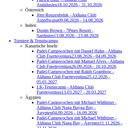
Andalusien
18.10.2026 - 31.10.2026
Österreich
Jörn Renzenbrink - Aldiana Club
Ampflwang
09.08.2026 - 14.08.2026
Italien
Dustin Brown - 7Pines Resort -
Sardinien
13.08.2026 - 23.08.2026
Turniere & Tenniscamps
Kanarische Inseln
Padel-Campwochen mit Daniel Hahn - Aldiana
Club Fuerteventura
23.08.2026 - 04.09.2026
Padel-Campwochen mit Manuel Alves - Aldiana
Club Fuerteventura
26.09.2026 - 10.10.2026
Padel-Campwochen mit Ralph Grambow -
Aldiana Club Fuerteventura
25.12.2026 -
05.01.2027
LK-Tenniscamp - Aldiana Club
Fuerteventura
13.03.2027 - 20.03.2027
Ägypten
Padel-Campwochen mit Michael Witthüser -
Aldiana Club Naga Bayga Bay -
Ägypten
04.09.2026 - 16.09.2026
Padel-Campwochen mit Michael Witthüser -
Aldiana Club Naga Bay - Ägypten
11.11.2026 -