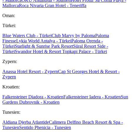
- Mallorca
OKU Andalusia - Spanien
Hotel Protur Sa Coma Playa -
Mallorca
Roca Nivaria Gran Hotel - Teneriffa
Oman:
Türkei:
Blue Waters Club - Türkei
Club Marvy by Paloma
Paloma
Finesse
Lykia World Antalya - Türkei
Paloma Orenda -
Türkei
Starlight & Sunrise Park Resort
Süral Resort Side -
Türkei
Swandor Hotel & Resort Topkapi Palace - Türkei
Zypern:
Anassa Hotel Resort - Zypern
Cap St Georges Hotel & Resort -
Zypern
Kroatien:
Falkensteiner Diadora - Kroatien
Falkensteiner Iadera - Kroatien
Sun
Gardens Dubrovnik - Kroatien
Tunesien:
Aldiana Djerba Atlantide
Calimera Delfino Beach Resort & Spa -
Tunesien
Sentido Phenicia - Tunesien