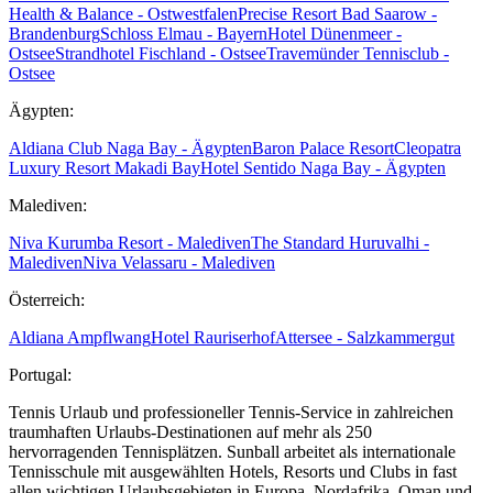
Health & Balance - Ostwestfalen
Precise Resort Bad Saarow -
Brandenburg
Schloss Elmau - Bayern
Hotel Dünenmeer -
Ostsee
Strandhotel Fischland - Ostsee
Travemünder Tennisclub -
Ostsee
Ägypten:
Aldiana Club Naga Bay - Ägypten
Baron Palace Resort
Cleopatra
Luxury Resort Makadi Bay
Hotel Sentido Naga Bay - Ägypten
Malediven:
Niva Kurumba Resort - Malediven
The Standard Huruvalhi -
Malediven
Niva Velassaru - Malediven
Österreich:
Aldiana Ampflwang
Hotel Rauriserhof
Attersee - Salzkammergut
Portugal:
Tennis Urlaub und professioneller Tennis-Service in zahlreichen
traumhaften Urlaubs-Destinationen auf mehr als 250
hervorragenden Tennisplätzen. Sunball arbeitet als internationale
Tennisschule mit ausgewählten Hotels, Resorts und Clubs in fast
allen wichtigen Urlaubsgebieten in Europa, Nordafrika, Oman und