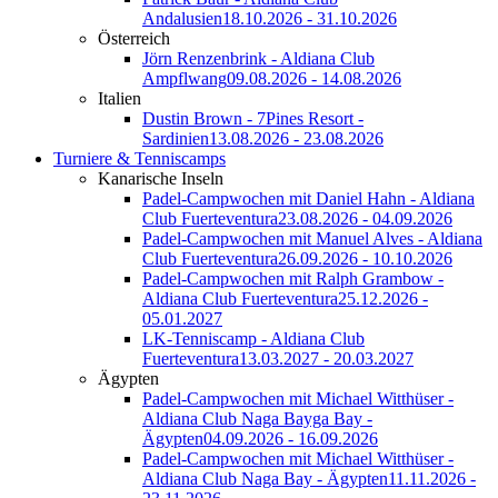
Andalusien
18.10.2026 - 31.10.2026
Österreich
Jörn Renzenbrink - Aldiana Club
Ampflwang
09.08.2026 - 14.08.2026
Italien
Dustin Brown - 7Pines Resort -
Sardinien
13.08.2026 - 23.08.2026
Turniere & Tenniscamps
Kanarische Inseln
Padel-Campwochen mit Daniel Hahn - Aldiana
Club Fuerteventura
23.08.2026 - 04.09.2026
Padel-Campwochen mit Manuel Alves - Aldiana
Club Fuerteventura
26.09.2026 - 10.10.2026
Padel-Campwochen mit Ralph Grambow -
Aldiana Club Fuerteventura
25.12.2026 -
05.01.2027
LK-Tenniscamp - Aldiana Club
Fuerteventura
13.03.2027 - 20.03.2027
Ägypten
Padel-Campwochen mit Michael Witthüser -
Aldiana Club Naga Bayga Bay -
Ägypten
04.09.2026 - 16.09.2026
Padel-Campwochen mit Michael Witthüser -
Aldiana Club Naga Bay - Ägypten
11.11.2026 -