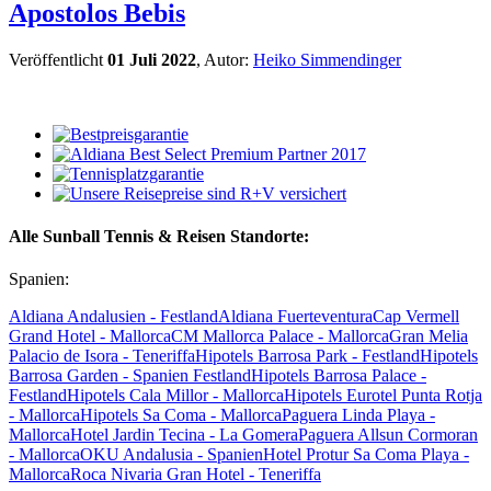
Apostolos Bebis
Veröffentlicht
01 Juli 2022
, Autor:
Heiko Simmendinger
Alle Sunball Tennis & Reisen Standorte:
Spanien:
Aldiana Andalusien - Festland
Aldiana Fuerteventura
Cap Vermell
Grand Hotel - Mallorca
CM Mallorca Palace - Mallorca
Gran Melia
Palacio de Isora - Teneriffa
Hipotels Barrosa Park - Festland
Hipotels
Barrosa Garden - Spanien Festland
Hipotels Barrosa Palace -
Festland
Hipotels Cala Millor - Mallorca
Hipotels Eurotel Punta Rotja
- Mallorca
Hipotels Sa Coma - Mallorca
Paguera Linda Playa -
Mallorca
Hotel Jardin Tecina - La Gomera
Paguera Allsun Cormoran
- Mallorca
OKU Andalusia - Spanien
Hotel Protur Sa Coma Playa -
Mallorca
Roca Nivaria Gran Hotel - Teneriffa