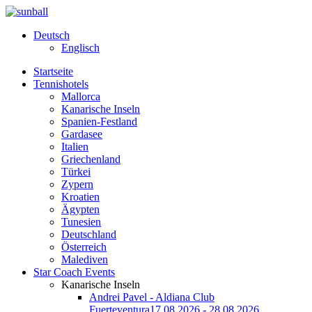
Deutsch
Englisch
Startseite
Tennishotels
Mallorca
Kanarische Inseln
Spanien-Festland
Gardasee
Italien
Griechenland
Türkei
Zypern
Kroatien
Ägypten
Tunesien
Deutschland
Österreich
Malediven
Star Coach Events
Kanarische Inseln
Andrei Pavel - Aldiana Club
Fuerteventura
17.08.2026 - 28.08.2026