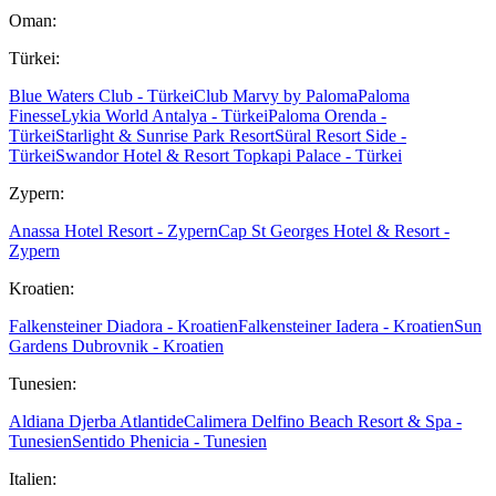
Oman:
Türkei:
Blue Waters Club - Türkei
Club Marvy by Paloma
Paloma
Finesse
Lykia World Antalya - Türkei
Paloma Orenda -
Türkei
Starlight & Sunrise Park Resort
Süral Resort Side -
Türkei
Swandor Hotel & Resort Topkapi Palace - Türkei
Zypern:
Anassa Hotel Resort - Zypern
Cap St Georges Hotel & Resort -
Zypern
Kroatien:
Falkensteiner Diadora - Kroatien
Falkensteiner Iadera - Kroatien
Sun
Gardens Dubrovnik - Kroatien
Tunesien:
Aldiana Djerba Atlantide
Calimera Delfino Beach Resort & Spa -
Tunesien
Sentido Phenicia - Tunesien
Italien: