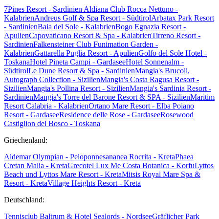
7Pines Resort - Sardinien
Aldiana Club Rocca Nettuno -
Kalabrien
Andreus Golf & Spa Resort - Südtirol
Arbatax Park Resort
- Sardinien
Baia del Sole - Kalabrien
Bogo Egnazia Resort -
Apulien
Capovaticano Resort & Spa - Kalabrien
Tirreno Resort -
Sardinien
Falkensteiner Club Funimation Garden -
Kalabrien
Gattarella Puglia Resort - Apulien
Golfo del Sole Hotel -
Toskana
Hotel Pineta Campi - Gardasee
Hotel Sonnenalm -
Südtirol
Le Dune Resort & Spa - Sardinien
Mangia's Brucoli,
Autograph Collection - Sizilien
Mangia's Costa Ragusa Resort -
Sizilien
Mangia's Pollina Resort - Sizilien
Mangia's Sardinia Resort -
Sardinien
Mangia's Torre del Barone Resort & SPA - Sizilien
Maritim
Resort Calabria - Kalabrien
Ortano Mare Resort - Elba
Poiano
Resort - Gardasee
Residence delle Rose - Gardasee
Rosewood
Castiglion del Bosco - Toskana
Griechenland:
Aldemar Olympian - Peloponnes
ananea Rocrita - Kreta
Phaea
Cretan Malia - Kreta
Grecotel Lux Me Costa Botanica - Korfu
Lyttos
Beach und Lyttos Mare Resort - Kreta
Mitsis Royal Mare Spa &
Resort - Kreta
Village Heights Resort - Kreta
Deutschland:
Tennisclub Baltrum & Hotel Sealords - Nordsee
Gräflicher Park