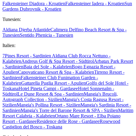
Falkensteiner Diadora - Kroatien
Falkensteiner Iadera - Kroatien
Sun
Gardens Dubrovnik - Kroatien
Tunesien:
Aldiana Djerba Atlantide
Calimera Delfino Beach Resort & Spa -
Tunesien
Sentido Phenicia - Tunesien
Italien:
7Pines Resort - Sardinien
Aldiana Club Rocca Nettuno -
Kalabrien
Andreus Golf & Spa Resort - Südtirol
Arbatax Park Resort
- Sardinien
Baia del Sole - Kalabrien
Bogo Egnazia Resort -
Apulien
Capovaticano Resort & Spa - Kalabrien
Tirreno Resort -
Sardinien
Falkensteiner Club Funimation Garden -
Kalabrien
Gattarella Puglia Resort - Apulien
Golfo del Sole Hotel -
Toskana
Hotel Pineta Campi - Gardasee
Hotel Sonnenalm -
Südtirol
Le Dune Resort & Spa - Sardinien
Mangia's Brucoli,
Autograph Collection - Sizilien
Mangia's Costa Ragusa Resort -
Sizilien
Mangia's Pollina Resort - Sizilien
Mangia's Sardinia Resort -
Sardinien
Mangia's Torre del Barone Resort & SPA - Sizilien
Maritim
Resort Calabria - Kalabrien
Ortano Mare Resort - Elba
Poiano
Resort - Gardasee
Residence delle Rose - Gardasee
Rosewood
Castiglion del Bosco - Toskana