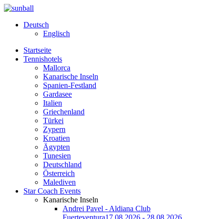
Deutsch
Englisch
Startseite
Tennishotels
Mallorca
Kanarische Inseln
Spanien-Festland
Gardasee
Italien
Griechenland
Türkei
Zypern
Kroatien
Ägypten
Tunesien
Deutschland
Österreich
Malediven
Star Coach Events
Kanarische Inseln
Andrei Pavel - Aldiana Club
Fuerteventura
17.08.2026 - 28.08.2026