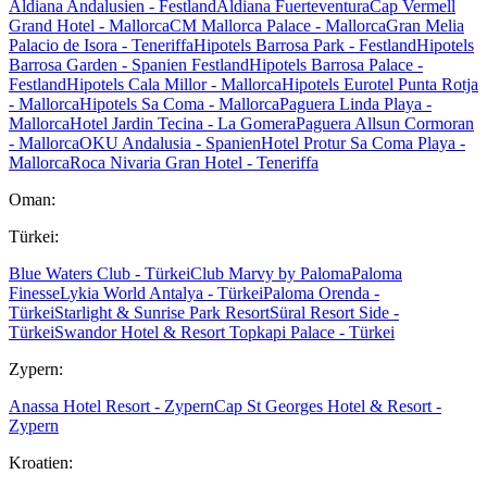
Aldiana Andalusien - Festland
Aldiana Fuerteventura
Cap Vermell
Grand Hotel - Mallorca
CM Mallorca Palace - Mallorca
Gran Melia
Palacio de Isora - Teneriffa
Hipotels Barrosa Park - Festland
Hipotels
Barrosa Garden - Spanien Festland
Hipotels Barrosa Palace -
Festland
Hipotels Cala Millor - Mallorca
Hipotels Eurotel Punta Rotja
- Mallorca
Hipotels Sa Coma - Mallorca
Paguera Linda Playa -
Mallorca
Hotel Jardin Tecina - La Gomera
Paguera Allsun Cormoran
- Mallorca
OKU Andalusia - Spanien
Hotel Protur Sa Coma Playa -
Mallorca
Roca Nivaria Gran Hotel - Teneriffa
Oman:
Türkei:
Blue Waters Club - Türkei
Club Marvy by Paloma
Paloma
Finesse
Lykia World Antalya - Türkei
Paloma Orenda -
Türkei
Starlight & Sunrise Park Resort
Süral Resort Side -
Türkei
Swandor Hotel & Resort Topkapi Palace - Türkei
Zypern:
Anassa Hotel Resort - Zypern
Cap St Georges Hotel & Resort -
Zypern
Kroatien: