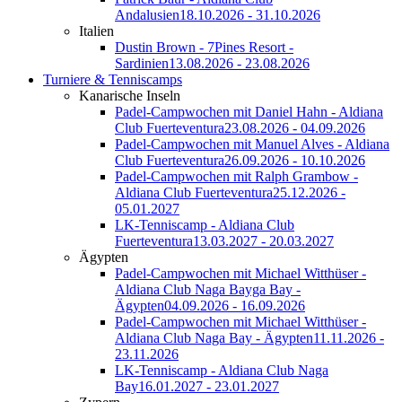
Andalusien
18.10.2026 - 31.10.2026
Italien
Dustin Brown - 7Pines Resort -
Sardinien
13.08.2026 - 23.08.2026
Turniere & Tenniscamps
Kanarische Inseln
Padel-Campwochen mit Daniel Hahn - Aldiana
Club Fuerteventura
23.08.2026 - 04.09.2026
Padel-Campwochen mit Manuel Alves - Aldiana
Club Fuerteventura
26.09.2026 - 10.10.2026
Padel-Campwochen mit Ralph Grambow -
Aldiana Club Fuerteventura
25.12.2026 -
05.01.2027
LK-Tenniscamp - Aldiana Club
Fuerteventura
13.03.2027 - 20.03.2027
Ägypten
Padel-Campwochen mit Michael Witthüser -
Aldiana Club Naga Bayga Bay -
Ägypten
04.09.2026 - 16.09.2026
Padel-Campwochen mit Michael Witthüser -
Aldiana Club Naga Bay - Ägypten
11.11.2026 -
23.11.2026
LK-Tenniscamp - Aldiana Club Naga
Bay
16.01.2027 - 23.01.2027