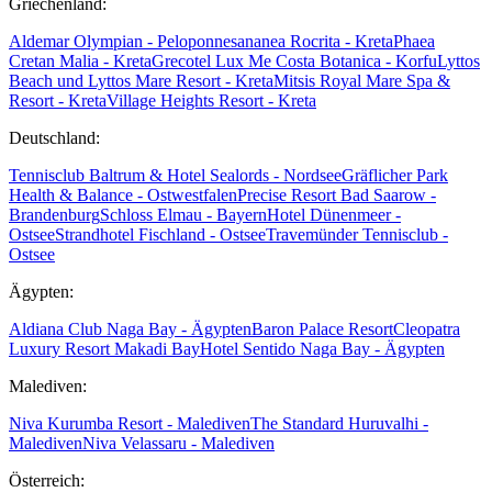
Griechenland:
Aldemar Olympian - Peloponnes
ananea Rocrita - Kreta
Phaea
Cretan Malia - Kreta
Grecotel Lux Me Costa Botanica - Korfu
Lyttos
Beach und Lyttos Mare Resort - Kreta
Mitsis Royal Mare Spa &
Resort - Kreta
Village Heights Resort - Kreta
Deutschland:
Tennisclub Baltrum & Hotel Sealords - Nordsee
Gräflicher Park
Health & Balance - Ostwestfalen
Precise Resort Bad Saarow -
Brandenburg
Schloss Elmau - Bayern
Hotel Dünenmeer -
Ostsee
Strandhotel Fischland - Ostsee
Travemünder Tennisclub -
Ostsee
Ägypten:
Aldiana Club Naga Bay - Ägypten
Baron Palace Resort
Cleopatra
Luxury Resort Makadi Bay
Hotel Sentido Naga Bay - Ägypten
Malediven:
Niva Kurumba Resort - Malediven
The Standard Huruvalhi -
Malediven
Niva Velassaru - Malediven
Österreich: