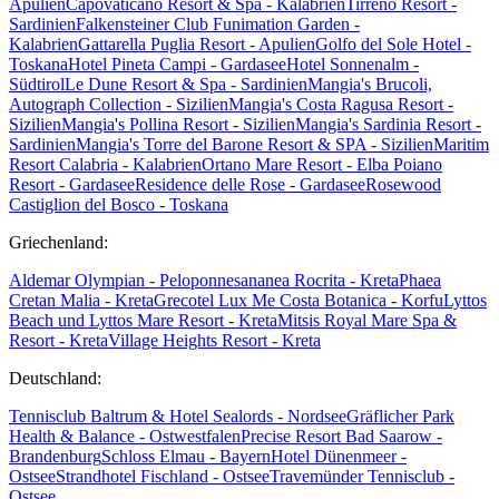
Apulien
Capovaticano Resort & Spa - Kalabrien
Tirreno Resort -
Sardinien
Falkensteiner Club Funimation Garden -
Kalabrien
Gattarella Puglia Resort - Apulien
Golfo del Sole Hotel -
Toskana
Hotel Pineta Campi - Gardasee
Hotel Sonnenalm -
Südtirol
Le Dune Resort & Spa - Sardinien
Mangia's Brucoli,
Autograph Collection - Sizilien
Mangia's Costa Ragusa Resort -
Sizilien
Mangia's Pollina Resort - Sizilien
Mangia's Sardinia Resort -
Sardinien
Mangia's Torre del Barone Resort & SPA - Sizilien
Maritim
Resort Calabria - Kalabrien
Ortano Mare Resort - Elba
Poiano
Resort - Gardasee
Residence delle Rose - Gardasee
Rosewood
Castiglion del Bosco - Toskana
Griechenland:
Aldemar Olympian - Peloponnes
ananea Rocrita - Kreta
Phaea
Cretan Malia - Kreta
Grecotel Lux Me Costa Botanica - Korfu
Lyttos
Beach und Lyttos Mare Resort - Kreta
Mitsis Royal Mare Spa &
Resort - Kreta
Village Heights Resort - Kreta
Deutschland:
Tennisclub Baltrum & Hotel Sealords - Nordsee
Gräflicher Park
Health & Balance - Ostwestfalen
Precise Resort Bad Saarow -
Brandenburg
Schloss Elmau - Bayern
Hotel Dünenmeer -
Ostsee
Strandhotel Fischland - Ostsee
Travemünder Tennisclub -
Ostsee