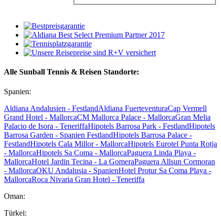
Alle Sunball Tennis & Reisen Standorte:
Spanien:
Aldiana Andalusien - Festland
Aldiana Fuerteventura
Cap Vermell
Grand Hotel - Mallorca
CM Mallorca Palace - Mallorca
Gran Melia
Palacio de Isora - Teneriffa
Hipotels Barrosa Park - Festland
Hipotels
Barrosa Garden - Spanien Festland
Hipotels Barrosa Palace -
Festland
Hipotels Cala Millor - Mallorca
Hipotels Eurotel Punta Rotja
- Mallorca
Hipotels Sa Coma - Mallorca
Paguera Linda Playa -
Mallorca
Hotel Jardin Tecina - La Gomera
Paguera Allsun Cormoran
- Mallorca
OKU Andalusia - Spanien
Hotel Protur Sa Coma Playa -
Mallorca
Roca Nivaria Gran Hotel - Teneriffa
Oman:
Türkei: