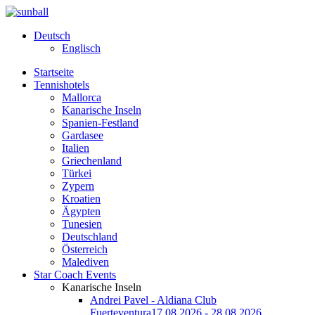
Deutsch
Englisch
Startseite
Tennishotels
Mallorca
Kanarische Inseln
Spanien-Festland
Gardasee
Italien
Griechenland
Türkei
Zypern
Kroatien
Ägypten
Tunesien
Deutschland
Österreich
Malediven
Star Coach Events
Kanarische Inseln
Andrei Pavel - Aldiana Club
Fuerteventura
17.08.2026 - 28.08.2026