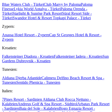
Blue Waters Club - Türkei
Club Marvy by Paloma
Paloma
Finesse
Lykia World Antalya - Türkei
Paloma Orenda -
Türkei
Starlight & Sunrise Park Resort
Süral Resort Side -
Türkei
Swandor Hotel & Resort Topkapi Palace - Türkei
Zypern:
Anassa Hotel Resort - Zypern
Cap St Georges Hotel & Resort -
Zypern
Kroatien:
Falkensteiner Diadora - Kroatien
Falkensteiner Iadera - Kroatien
Sun
Gardens Dubrovnik - Kroatien
Tunesien:
Aldiana Djerba Atlantide
Calimera Delfino Beach Resort & Spa -
Tunesien
Sentido Phenicia - Tunesien
Italien:
7Pines Resort - Sardinien
Aldiana Club Rocca Nettuno -
Kalabrien
Andreus Golf & Spa Resort - Südtirol
Arbatax Park Resort
- Sardinien
Baia del Sole - Kalabrien
Bogo Egnazia Resort -