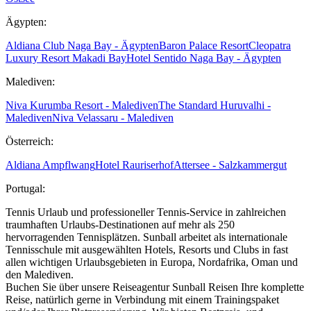
Ägypten:
Aldiana Club Naga Bay - Ägypten
Baron Palace Resort
Cleopatra
Luxury Resort Makadi Bay
Hotel Sentido Naga Bay - Ägypten
Malediven:
Niva Kurumba Resort - Malediven
The Standard Huruvalhi -
Malediven
Niva Velassaru - Malediven
Österreich:
Aldiana Ampflwang
Hotel Rauriserhof
Attersee - Salzkammergut
Portugal:
Tennis Urlaub und professioneller Tennis-Service in zahlreichen
traumhaften Urlaubs-Destinationen auf mehr als 250
hervorragenden Tennisplätzen. Sunball arbeitet als internationale
Tennisschule mit ausgewählten Hotels, Resorts und Clubs in fast
allen wichtigen Urlaubsgebieten in Europa, Nordafrika, Oman und
den Malediven.
Buchen Sie über unsere Reiseagentur Sunball Reisen Ihre komplette
Reise, natürlich gerne in Verbindung mit einem Trainingspaket