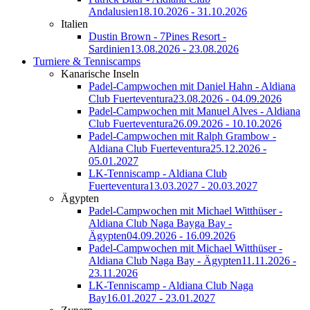
Andalusien
18.10.2026 - 31.10.2026
Italien
Dustin Brown - 7Pines Resort -
Sardinien
13.08.2026 - 23.08.2026
Turniere & Tenniscamps
Kanarische Inseln
Padel-Campwochen mit Daniel Hahn - Aldiana
Club Fuerteventura
23.08.2026 - 04.09.2026
Padel-Campwochen mit Manuel Alves - Aldiana
Club Fuerteventura
26.09.2026 - 10.10.2026
Padel-Campwochen mit Ralph Grambow -
Aldiana Club Fuerteventura
25.12.2026 -
05.01.2027
LK-Tenniscamp - Aldiana Club
Fuerteventura
13.03.2027 - 20.03.2027
Ägypten
Padel-Campwochen mit Michael Witthüser -
Aldiana Club Naga Bayga Bay -
Ägypten
04.09.2026 - 16.09.2026
Padel-Campwochen mit Michael Witthüser -
Aldiana Club Naga Bay - Ägypten
11.11.2026 -
23.11.2026
LK-Tenniscamp - Aldiana Club Naga
Bay
16.01.2027 - 23.01.2027