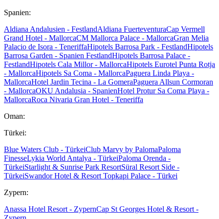
Spanien:
Aldiana Andalusien - Festland
Aldiana Fuerteventura
Cap Vermell
Grand Hotel - Mallorca
CM Mallorca Palace - Mallorca
Gran Melia
Palacio de Isora - Teneriffa
Hipotels Barrosa Park - Festland
Hipotels
Barrosa Garden - Spanien Festland
Hipotels Barrosa Palace -
Festland
Hipotels Cala Millor - Mallorca
Hipotels Eurotel Punta Rotja
- Mallorca
Hipotels Sa Coma - Mallorca
Paguera Linda Playa -
Mallorca
Hotel Jardin Tecina - La Gomera
Paguera Allsun Cormoran
- Mallorca
OKU Andalusia - Spanien
Hotel Protur Sa Coma Playa -
Mallorca
Roca Nivaria Gran Hotel - Teneriffa
Oman:
Türkei:
Blue Waters Club - Türkei
Club Marvy by Paloma
Paloma
Finesse
Lykia World Antalya - Türkei
Paloma Orenda -
Türkei
Starlight & Sunrise Park Resort
Süral Resort Side -
Türkei
Swandor Hotel & Resort Topkapi Palace - Türkei
Zypern:
Anassa Hotel Resort - Zypern
Cap St Georges Hotel & Resort -
Zypern