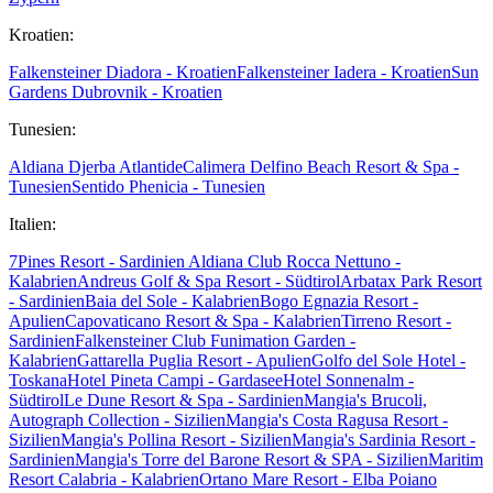
Kroatien:
Falkensteiner Diadora - Kroatien
Falkensteiner Iadera - Kroatien
Sun
Gardens Dubrovnik - Kroatien
Tunesien:
Aldiana Djerba Atlantide
Calimera Delfino Beach Resort & Spa -
Tunesien
Sentido Phenicia - Tunesien
Italien:
7Pines Resort - Sardinien
Aldiana Club Rocca Nettuno -
Kalabrien
Andreus Golf & Spa Resort - Südtirol
Arbatax Park Resort
- Sardinien
Baia del Sole - Kalabrien
Bogo Egnazia Resort -
Apulien
Capovaticano Resort & Spa - Kalabrien
Tirreno Resort -
Sardinien
Falkensteiner Club Funimation Garden -
Kalabrien
Gattarella Puglia Resort - Apulien
Golfo del Sole Hotel -
Toskana
Hotel Pineta Campi - Gardasee
Hotel Sonnenalm -
Südtirol
Le Dune Resort & Spa - Sardinien
Mangia's Brucoli,
Autograph Collection - Sizilien
Mangia's Costa Ragusa Resort -
Sizilien
Mangia's Pollina Resort - Sizilien
Mangia's Sardinia Resort -
Sardinien
Mangia's Torre del Barone Resort & SPA - Sizilien
Maritim
Resort Calabria - Kalabrien
Ortano Mare Resort - Elba
Poiano