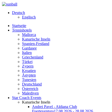
Deutsch
Englisch
Startseite
Tennishotels
Mallorca
Kanarische Inseln
Spanien-Festland
Gardasee
Italien
Griechenland
Türkei
Zypern
Kroatien
Ägypten
Tunesien
Deutschland
Österreich
Malediven
Star Coach Events
Kanarische Inseln
Andrei Pavel - Aldiana Club
Fuerteventura
17.08.2026 - 28.08.2026