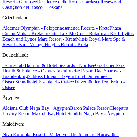
Resort - Gardasee
Residence delle Rose - Gardasee
Rosewood
Castiglion del Bosco - Toskana
Griechenland:
Aldemar Olympian - Peloponnes
ananea Rocrita - Kreta
Phaea
Cretan Malia - Kreta
Grecotel Lux Me Costa Botanica - Korfu
Lyttos
Beach und Lyttos Mare Resort - Kreta
Mitsis Royal Mare Spa &
Resort - Kreta
Village Heights Resort - Kreta
Deutschland:
Tennisclub Baltrum & Hotel Sealords - Nordsee
Gräflicher Park
Health & Balance - Ostwestfalen
Precise Resort Bad Saarow -
Brandenburg
Schloss Elmau - Bayern
Hotel Dünenmeer -
Ostsee
Strandhotel Fischland - Ostsee
Travemünder Tennisclub -
Ostsee
Ägypten:
Aldiana Club Naga Bay - Ägypten
Baron Palace Resort
Cleopatra
Luxury Resort Makadi Bay
Hotel Sentido Naga Bay - Ägypten
Malediven:
Niva Kurumba Resort - Malediven
The Standard Huruvalhi -