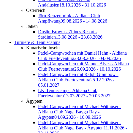
Andalusien
18.10.2026 - 31.10.2026
Österreich
Jörn Renzenbrink - Aldiana Club
Ampflwang
09.08.2026 - 14.08.2026
Italien
Dustin Brown - 7Pines Resort -
Sardinien
13.08.2026 - 23.08.2026
Turniere & Tenniscamps
Kanarische Inseln
Padel-Campwochen mit Daniel Hahn - Aldiana
Club Fuerteventura
23.08.2026 - 04.09.2026
Padel-Campwochen mit Manuel Alves - Aldiana
Club Fuerteventura
26.09.2026 - 10.10.2026
Padel-Campwochen mit Ralph Grambow -
Aldiana Club Fuerteventura
25.12.2026 -
05.01.2027
LK-Tenniscamp - Aldiana Club
Fuerteventura
13.03.2027 - 20.03.2027
Ägypten
Padel-Campwochen mit Michael Witthüser -
Aldiana Club Naga Bayga Bay -
Ägypten
04.09.2026 - 16.09.2026
Padel-Campwochen mit Michael Witthüser -
Aldiana Club Naga Bay - Ägypten
11.11.2026 -