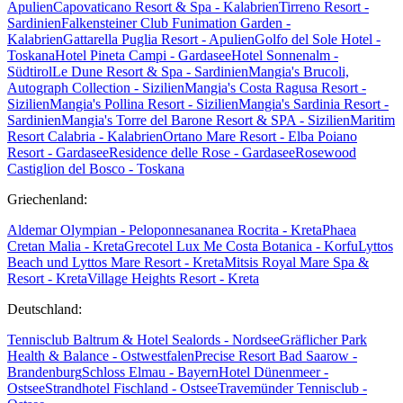
Apulien
Capovaticano Resort & Spa - Kalabrien
Tirreno Resort -
Sardinien
Falkensteiner Club Funimation Garden -
Kalabrien
Gattarella Puglia Resort - Apulien
Golfo del Sole Hotel -
Toskana
Hotel Pineta Campi - Gardasee
Hotel Sonnenalm -
Südtirol
Le Dune Resort & Spa - Sardinien
Mangia's Brucoli,
Autograph Collection - Sizilien
Mangia's Costa Ragusa Resort -
Sizilien
Mangia's Pollina Resort - Sizilien
Mangia's Sardinia Resort -
Sardinien
Mangia's Torre del Barone Resort & SPA - Sizilien
Maritim
Resort Calabria - Kalabrien
Ortano Mare Resort - Elba
Poiano
Resort - Gardasee
Residence delle Rose - Gardasee
Rosewood
Castiglion del Bosco - Toskana
Griechenland:
Aldemar Olympian - Peloponnes
ananea Rocrita - Kreta
Phaea
Cretan Malia - Kreta
Grecotel Lux Me Costa Botanica - Korfu
Lyttos
Beach und Lyttos Mare Resort - Kreta
Mitsis Royal Mare Spa &
Resort - Kreta
Village Heights Resort - Kreta
Deutschland:
Tennisclub Baltrum & Hotel Sealords - Nordsee
Gräflicher Park
Health & Balance - Ostwestfalen
Precise Resort Bad Saarow -
Brandenburg
Schloss Elmau - Bayern
Hotel Dünenmeer -
Ostsee
Strandhotel Fischland - Ostsee
Travemünder Tennisclub -