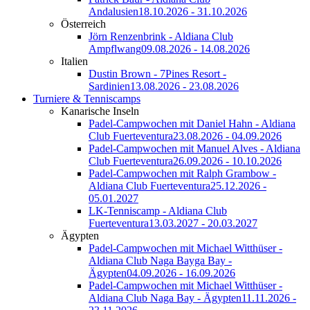
Andalusien
18.10.2026 - 31.10.2026
Österreich
Jörn Renzenbrink - Aldiana Club
Ampflwang
09.08.2026 - 14.08.2026
Italien
Dustin Brown - 7Pines Resort -
Sardinien
13.08.2026 - 23.08.2026
Turniere & Tenniscamps
Kanarische Inseln
Padel-Campwochen mit Daniel Hahn - Aldiana
Club Fuerteventura
23.08.2026 - 04.09.2026
Padel-Campwochen mit Manuel Alves - Aldiana
Club Fuerteventura
26.09.2026 - 10.10.2026
Padel-Campwochen mit Ralph Grambow -
Aldiana Club Fuerteventura
25.12.2026 -
05.01.2027
LK-Tenniscamp - Aldiana Club
Fuerteventura
13.03.2027 - 20.03.2027
Ägypten
Padel-Campwochen mit Michael Witthüser -
Aldiana Club Naga Bayga Bay -
Ägypten
04.09.2026 - 16.09.2026
Padel-Campwochen mit Michael Witthüser -
Aldiana Club Naga Bay - Ägypten
11.11.2026 -