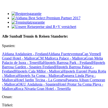
Alle Sunball Tennis & Reisen Standorte:
Spanien:
Aldiana Andalusien - Festland
Aldiana Fuerteventura
Cap Vermell
Grand Hotel - Mallorca
CM Mallorca Palace - Mallorca
Gran Melia
Palacio de Isora - Teneriffa
Hipotels Barrosa Park - Festland
Hipotels
Barrosa Garden - Spanien Festland
Hipotels Barrosa Palace -
Festland
Hipotels Cala Millor - Mallorca
Hipotels Eurotel Punta Rotja
- Mallorca
Hipotels Sa Coma - Mallorca
Paguera Linda Playa -
Mallorca
Hotel Jardin Tecina - La Gomera
Paguera Allsun Cormoran
- Mallorca
OKU Andalusia - Spanien
Hotel Protur Sa Coma Playa -
Mallorca
Roca Nivaria Gran Hotel - Teneriffa
Oman:
Türkei: