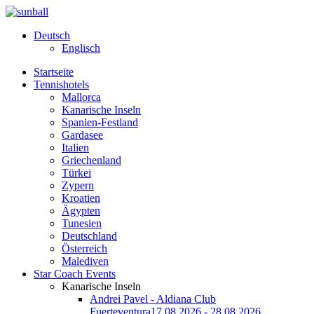
Deutsch
Englisch
Startseite
Tennishotels
Mallorca
Kanarische Inseln
Spanien-Festland
Gardasee
Italien
Griechenland
Türkei
Zypern
Kroatien
Ägypten
Tunesien
Deutschland
Österreich
Malediven
Star Coach Events
Kanarische Inseln
Andrei Pavel - Aldiana Club
Fuerteventura
17.08.2026 - 28.08.2026