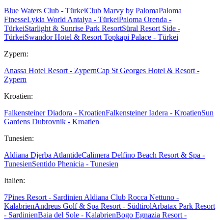
Blue Waters Club - Türkei
Club Marvy by Paloma
Paloma
Finesse
Lykia World Antalya - Türkei
Paloma Orenda -
Türkei
Starlight & Sunrise Park Resort
Süral Resort Side -
Türkei
Swandor Hotel & Resort Topkapi Palace - Türkei
Zypern:
Anassa Hotel Resort - Zypern
Cap St Georges Hotel & Resort -
Zypern
Kroatien:
Falkensteiner Diadora - Kroatien
Falkensteiner Iadera - Kroatien
Sun
Gardens Dubrovnik - Kroatien
Tunesien:
Aldiana Djerba Atlantide
Calimera Delfino Beach Resort & Spa -
Tunesien
Sentido Phenicia - Tunesien
Italien:
7Pines Resort - Sardinien
Aldiana Club Rocca Nettuno -
Kalabrien
Andreus Golf & Spa Resort - Südtirol
Arbatax Park Resort
- Sardinien
Baia del Sole - Kalabrien
Bogo Egnazia Resort -