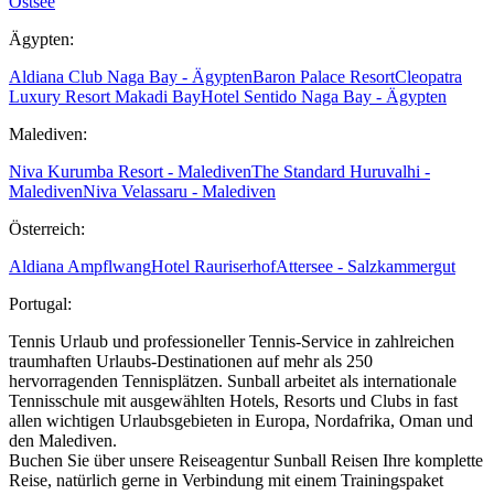
Ostsee
Ägypten:
Aldiana Club Naga Bay - Ägypten
Baron Palace Resort
Cleopatra
Luxury Resort Makadi Bay
Hotel Sentido Naga Bay - Ägypten
Malediven:
Niva Kurumba Resort - Malediven
The Standard Huruvalhi -
Malediven
Niva Velassaru - Malediven
Österreich:
Aldiana Ampflwang
Hotel Rauriserhof
Attersee - Salzkammergut
Portugal:
Tennis Urlaub und professioneller Tennis-Service in zahlreichen
traumhaften Urlaubs-Destinationen auf mehr als 250
hervorragenden Tennisplätzen. Sunball arbeitet als internationale
Tennisschule mit ausgewählten Hotels, Resorts und Clubs in fast
allen wichtigen Urlaubsgebieten in Europa, Nordafrika, Oman und
den Malediven.
Buchen Sie über unsere Reiseagentur Sunball Reisen Ihre komplette
Reise, natürlich gerne in Verbindung mit einem Trainingspaket