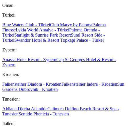
Oman:
Türkei:
Blue Waters Club - Türkei
Club Marvy by Paloma
Paloma
Finesse
Lykia World Antalya - Türkei
Paloma Orenda -
Türkei
Starlight & Sunrise Park Resort
Süral Resort Side -
Türkei
Swandor Hotel & Resort Topkapi Palace - Türkei
Zypern:
Anassa Hotel Resort - Zypern
Cap St Georges Hotel & Resort -
Zypern
Kroatien:
Falkensteiner Diadora - Kroatien
Falkensteiner Iadera - Kroatien
Sun
Gardens Dubrovnik - Kroatien
Tunesien:
Aldiana Djerba Atlantide
Calimera Delfino Beach Resort & Spa -
Tunesien
Sentido Phenicia - Tunesien
Italien: