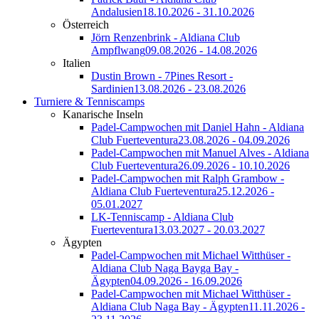
Andalusien
18.10.2026 - 31.10.2026
Österreich
Jörn Renzenbrink - Aldiana Club
Ampflwang
09.08.2026 - 14.08.2026
Italien
Dustin Brown - 7Pines Resort -
Sardinien
13.08.2026 - 23.08.2026
Turniere & Tenniscamps
Kanarische Inseln
Padel-Campwochen mit Daniel Hahn - Aldiana
Club Fuerteventura
23.08.2026 - 04.09.2026
Padel-Campwochen mit Manuel Alves - Aldiana
Club Fuerteventura
26.09.2026 - 10.10.2026
Padel-Campwochen mit Ralph Grambow -
Aldiana Club Fuerteventura
25.12.2026 -
05.01.2027
LK-Tenniscamp - Aldiana Club
Fuerteventura
13.03.2027 - 20.03.2027
Ägypten
Padel-Campwochen mit Michael Witthüser -
Aldiana Club Naga Bayga Bay -
Ägypten
04.09.2026 - 16.09.2026
Padel-Campwochen mit Michael Witthüser -
Aldiana Club Naga Bay - Ägypten
11.11.2026 -