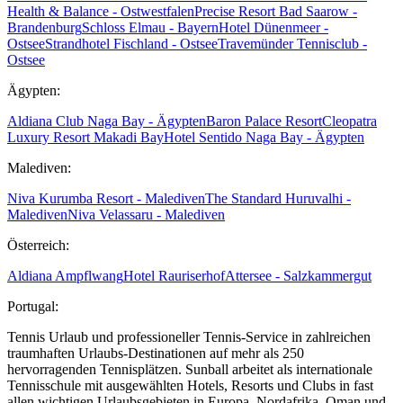
Health & Balance - Ostwestfalen
Precise Resort Bad Saarow -
Brandenburg
Schloss Elmau - Bayern
Hotel Dünenmeer -
Ostsee
Strandhotel Fischland - Ostsee
Travemünder Tennisclub -
Ostsee
Ägypten:
Aldiana Club Naga Bay - Ägypten
Baron Palace Resort
Cleopatra
Luxury Resort Makadi Bay
Hotel Sentido Naga Bay - Ägypten
Malediven:
Niva Kurumba Resort - Malediven
The Standard Huruvalhi -
Malediven
Niva Velassaru - Malediven
Österreich:
Aldiana Ampflwang
Hotel Rauriserhof
Attersee - Salzkammergut
Portugal:
Tennis Urlaub und professioneller Tennis-Service in zahlreichen
traumhaften Urlaubs-Destinationen auf mehr als 250
hervorragenden Tennisplätzen. Sunball arbeitet als internationale
Tennisschule mit ausgewählten Hotels, Resorts und Clubs in fast
allen wichtigen Urlaubsgebieten in Europa, Nordafrika, Oman und