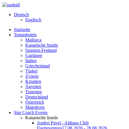
Deutsch
Englisch
Startseite
Tennishotels
Mallorca
Kanarische Inseln
Spanien-Festland
Gardasee
Italien
Griechenland
Türkei
Zypern
Kroatien
Ägypten
Tunesien
Deutschland
Österreich
Malediven
Star Coach Events
Kanarische Inseln
Andrei Pavel - Aldiana Club
Fuerteventura
17.08.2026 - 28.08.2026