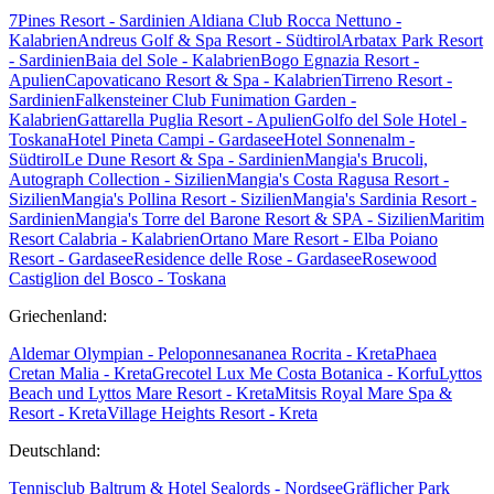
7Pines Resort - Sardinien
Aldiana Club Rocca Nettuno -
Kalabrien
Andreus Golf & Spa Resort - Südtirol
Arbatax Park Resort
- Sardinien
Baia del Sole - Kalabrien
Bogo Egnazia Resort -
Apulien
Capovaticano Resort & Spa - Kalabrien
Tirreno Resort -
Sardinien
Falkensteiner Club Funimation Garden -
Kalabrien
Gattarella Puglia Resort - Apulien
Golfo del Sole Hotel -
Toskana
Hotel Pineta Campi - Gardasee
Hotel Sonnenalm -
Südtirol
Le Dune Resort & Spa - Sardinien
Mangia's Brucoli,
Autograph Collection - Sizilien
Mangia's Costa Ragusa Resort -
Sizilien
Mangia's Pollina Resort - Sizilien
Mangia's Sardinia Resort -
Sardinien
Mangia's Torre del Barone Resort & SPA - Sizilien
Maritim
Resort Calabria - Kalabrien
Ortano Mare Resort - Elba
Poiano
Resort - Gardasee
Residence delle Rose - Gardasee
Rosewood
Castiglion del Bosco - Toskana
Griechenland:
Aldemar Olympian - Peloponnes
ananea Rocrita - Kreta
Phaea
Cretan Malia - Kreta
Grecotel Lux Me Costa Botanica - Korfu
Lyttos
Beach und Lyttos Mare Resort - Kreta
Mitsis Royal Mare Spa &
Resort - Kreta
Village Heights Resort - Kreta
Deutschland:
Tennisclub Baltrum & Hotel Sealords - Nordsee
Gräflicher Park