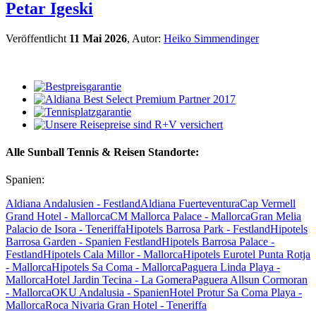
Petar Igeski
Veröffentlicht
11 Mai 2026
, Autor:
Heiko Simmendinger
Alle Sunball Tennis & Reisen Standorte:
Spanien:
Aldiana Andalusien - Festland
Aldiana Fuerteventura
Cap Vermell
Grand Hotel - Mallorca
CM Mallorca Palace - Mallorca
Gran Melia
Palacio de Isora - Teneriffa
Hipotels Barrosa Park - Festland
Hipotels
Barrosa Garden - Spanien Festland
Hipotels Barrosa Palace -
Festland
Hipotels Cala Millor - Mallorca
Hipotels Eurotel Punta Rotja
- Mallorca
Hipotels Sa Coma - Mallorca
Paguera Linda Playa -
Mallorca
Hotel Jardin Tecina - La Gomera
Paguera Allsun Cormoran
- Mallorca
OKU Andalusia - Spanien
Hotel Protur Sa Coma Playa -
Mallorca
Roca Nivaria Gran Hotel - Teneriffa