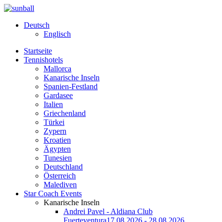
Deutsch
Englisch
Startseite
Tennishotels
Mallorca
Kanarische Inseln
Spanien-Festland
Gardasee
Italien
Griechenland
Türkei
Zypern
Kroatien
Ägypten
Tunesien
Deutschland
Österreich
Malediven
Star Coach Events
Kanarische Inseln
Andrei Pavel - Aldiana Club
Fuerteventura
17.08.2026 - 28.08.2026