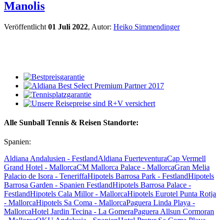
Manolis
Veröffentlicht
01 Juli 2022
, Autor:
Heiko Simmendinger
Alle Sunball Tennis & Reisen Standorte:
Spanien:
Aldiana Andalusien - Festland
Aldiana Fuerteventura
Cap Vermell
Grand Hotel - Mallorca
CM Mallorca Palace - Mallorca
Gran Melia
Palacio de Isora - Teneriffa
Hipotels Barrosa Park - Festland
Hipotels
Barrosa Garden - Spanien Festland
Hipotels Barrosa Palace -
Festland
Hipotels Cala Millor - Mallorca
Hipotels Eurotel Punta Rotja
- Mallorca
Hipotels Sa Coma - Mallorca
Paguera Linda Playa -
Mallorca
Hotel Jardin Tecina - La Gomera
Paguera Allsun Cormoran