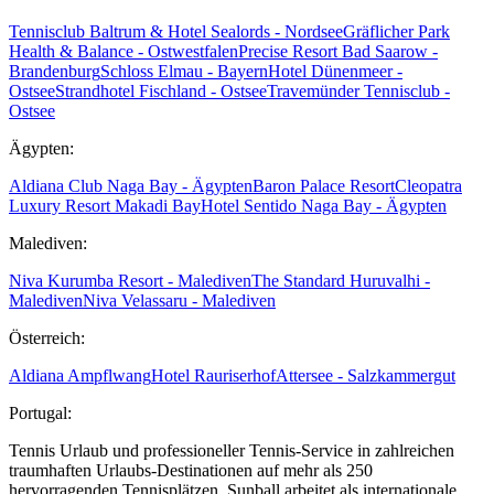
Tennisclub Baltrum & Hotel Sealords - Nordsee
Gräflicher Park
Health & Balance - Ostwestfalen
Precise Resort Bad Saarow -
Brandenburg
Schloss Elmau - Bayern
Hotel Dünenmeer -
Ostsee
Strandhotel Fischland - Ostsee
Travemünder Tennisclub -
Ostsee
Ägypten:
Aldiana Club Naga Bay - Ägypten
Baron Palace Resort
Cleopatra
Luxury Resort Makadi Bay
Hotel Sentido Naga Bay - Ägypten
Malediven:
Niva Kurumba Resort - Malediven
The Standard Huruvalhi -
Malediven
Niva Velassaru - Malediven
Österreich:
Aldiana Ampflwang
Hotel Rauriserhof
Attersee - Salzkammergut
Portugal:
Tennis Urlaub und professioneller Tennis-Service in zahlreichen
traumhaften Urlaubs-Destinationen auf mehr als 250
hervorragenden Tennisplätzen. Sunball arbeitet als internationale