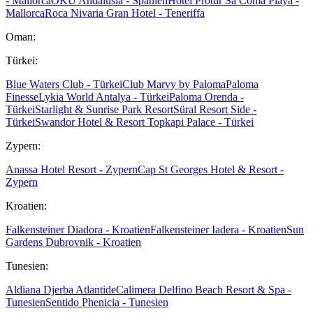
- Mallorca
OKU Andalusia - Spanien
Hotel Protur Sa Coma Playa -
Mallorca
Roca Nivaria Gran Hotel - Teneriffa
Oman:
Türkei:
Blue Waters Club - Türkei
Club Marvy by Paloma
Paloma
Finesse
Lykia World Antalya - Türkei
Paloma Orenda -
Türkei
Starlight & Sunrise Park Resort
Süral Resort Side -
Türkei
Swandor Hotel & Resort Topkapi Palace - Türkei
Zypern:
Anassa Hotel Resort - Zypern
Cap St Georges Hotel & Resort -
Zypern
Kroatien:
Falkensteiner Diadora - Kroatien
Falkensteiner Iadera - Kroatien
Sun
Gardens Dubrovnik - Kroatien
Tunesien:
Aldiana Djerba Atlantide
Calimera Delfino Beach Resort & Spa -
Tunesien
Sentido Phenicia - Tunesien