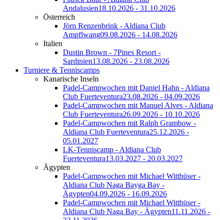
Andalusien
18.10.2026 - 31.10.2026
Österreich
Jörn Renzenbrink - Aldiana Club
Ampflwang
09.08.2026 - 14.08.2026
Italien
Dustin Brown - 7Pines Resort -
Sardinien
13.08.2026 - 23.08.2026
Turniere & Tenniscamps
Kanarische Inseln
Padel-Campwochen mit Daniel Hahn - Aldiana
Club Fuerteventura
23.08.2026 - 04.09.2026
Padel-Campwochen mit Manuel Alves - Aldiana
Club Fuerteventura
26.09.2026 - 10.10.2026
Padel-Campwochen mit Ralph Grambow -
Aldiana Club Fuerteventura
25.12.2026 -
05.01.2027
LK-Tenniscamp - Aldiana Club
Fuerteventura
13.03.2027 - 20.03.2027
Ägypten
Padel-Campwochen mit Michael Witthüser -
Aldiana Club Naga Bayga Bay -
Ägypten
04.09.2026 - 16.09.2026
Padel-Campwochen mit Michael Witthüser -
Aldiana Club Naga Bay - Ägypten
11.11.2026 -