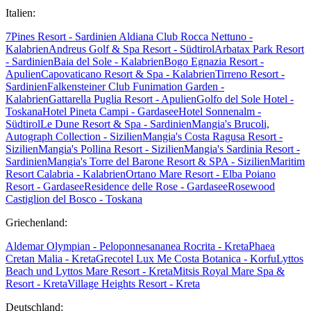
Italien:
7Pines Resort - Sardinien
Aldiana Club Rocca Nettuno -
Kalabrien
Andreus Golf & Spa Resort - Südtirol
Arbatax Park Resort
- Sardinien
Baia del Sole - Kalabrien
Bogo Egnazia Resort -
Apulien
Capovaticano Resort & Spa - Kalabrien
Tirreno Resort -
Sardinien
Falkensteiner Club Funimation Garden -
Kalabrien
Gattarella Puglia Resort - Apulien
Golfo del Sole Hotel -
Toskana
Hotel Pineta Campi - Gardasee
Hotel Sonnenalm -
Südtirol
Le Dune Resort & Spa - Sardinien
Mangia's Brucoli,
Autograph Collection - Sizilien
Mangia's Costa Ragusa Resort -
Sizilien
Mangia's Pollina Resort - Sizilien
Mangia's Sardinia Resort -
Sardinien
Mangia's Torre del Barone Resort & SPA - Sizilien
Maritim
Resort Calabria - Kalabrien
Ortano Mare Resort - Elba
Poiano
Resort - Gardasee
Residence delle Rose - Gardasee
Rosewood
Castiglion del Bosco - Toskana
Griechenland:
Aldemar Olympian - Peloponnes
ananea Rocrita - Kreta
Phaea
Cretan Malia - Kreta
Grecotel Lux Me Costa Botanica - Korfu
Lyttos
Beach und Lyttos Mare Resort - Kreta
Mitsis Royal Mare Spa &
Resort - Kreta
Village Heights Resort - Kreta
Deutschland: