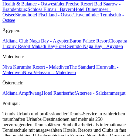
Health & Balance - Ostwestfalen
Precise Resort Bad Saarow -
Brandenburg
Schloss Elmau - Bayern
Hotel Dünenmeer -
Ostsee
Strandhotel Fischland - Ostsee
Travemünder Tennisclub -
Ostsee
Ägypten:
Aldiana Club Naga Bay - Ägypten
Baron Palace Resort
Cleopatra
Luxury Resort Makadi Bay
Hotel Sentido Naga Bay - Ägypten
Malediven:
Niva Kurumba Resort - Malediven
The Standard Huruvalhi -
Malediven
Niva Velassaru - Malediven
Österreich:
Aldiana Ampflwang
Hotel Rauriserhof
Attersee - Salzkammergut
Portugal:
Tennis Urlaub und professioneller Tennis-Service in zahlreichen
traumhaften Urlaubs-Destinationen auf mehr als 250
hervorragenden Tennisplätzen. Sunball arbeitet als internationale
Tennisschule mit ausgewählten Hotels, Resorts und Clubs in fast
allen wichtigen Urlaubsgebieten in Europa, Nordafrika, Oman und