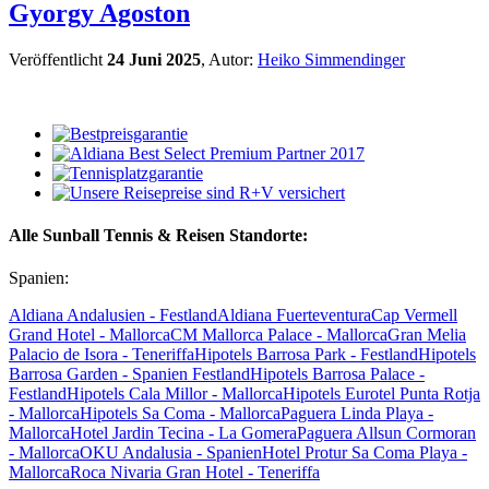
Gyorgy Agoston
Veröffentlicht
24 Juni 2025
, Autor:
Heiko Simmendinger
Alle Sunball Tennis & Reisen Standorte:
Spanien:
Aldiana Andalusien - Festland
Aldiana Fuerteventura
Cap Vermell
Grand Hotel - Mallorca
CM Mallorca Palace - Mallorca
Gran Melia
Palacio de Isora - Teneriffa
Hipotels Barrosa Park - Festland
Hipotels
Barrosa Garden - Spanien Festland
Hipotels Barrosa Palace -
Festland
Hipotels Cala Millor - Mallorca
Hipotels Eurotel Punta Rotja
- Mallorca
Hipotels Sa Coma - Mallorca
Paguera Linda Playa -
Mallorca
Hotel Jardin Tecina - La Gomera
Paguera Allsun Cormoran
- Mallorca
OKU Andalusia - Spanien
Hotel Protur Sa Coma Playa -
Mallorca
Roca Nivaria Gran Hotel - Teneriffa