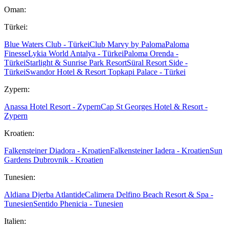
Oman:
Türkei:
Blue Waters Club - Türkei
Club Marvy by Paloma
Paloma
Finesse
Lykia World Antalya - Türkei
Paloma Orenda -
Türkei
Starlight & Sunrise Park Resort
Süral Resort Side -
Türkei
Swandor Hotel & Resort Topkapi Palace - Türkei
Zypern:
Anassa Hotel Resort - Zypern
Cap St Georges Hotel & Resort -
Zypern
Kroatien:
Falkensteiner Diadora - Kroatien
Falkensteiner Iadera - Kroatien
Sun
Gardens Dubrovnik - Kroatien
Tunesien:
Aldiana Djerba Atlantide
Calimera Delfino Beach Resort & Spa -
Tunesien
Sentido Phenicia - Tunesien
Italien: