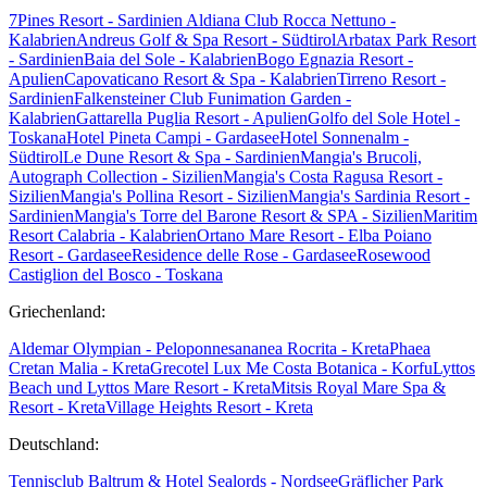
7Pines Resort - Sardinien
Aldiana Club Rocca Nettuno -
Kalabrien
Andreus Golf & Spa Resort - Südtirol
Arbatax Park Resort
- Sardinien
Baia del Sole - Kalabrien
Bogo Egnazia Resort -
Apulien
Capovaticano Resort & Spa - Kalabrien
Tirreno Resort -
Sardinien
Falkensteiner Club Funimation Garden -
Kalabrien
Gattarella Puglia Resort - Apulien
Golfo del Sole Hotel -
Toskana
Hotel Pineta Campi - Gardasee
Hotel Sonnenalm -
Südtirol
Le Dune Resort & Spa - Sardinien
Mangia's Brucoli,
Autograph Collection - Sizilien
Mangia's Costa Ragusa Resort -
Sizilien
Mangia's Pollina Resort - Sizilien
Mangia's Sardinia Resort -
Sardinien
Mangia's Torre del Barone Resort & SPA - Sizilien
Maritim
Resort Calabria - Kalabrien
Ortano Mare Resort - Elba
Poiano
Resort - Gardasee
Residence delle Rose - Gardasee
Rosewood
Castiglion del Bosco - Toskana
Griechenland:
Aldemar Olympian - Peloponnes
ananea Rocrita - Kreta
Phaea
Cretan Malia - Kreta
Grecotel Lux Me Costa Botanica - Korfu
Lyttos
Beach und Lyttos Mare Resort - Kreta
Mitsis Royal Mare Spa &
Resort - Kreta
Village Heights Resort - Kreta
Deutschland:
Tennisclub Baltrum & Hotel Sealords - Nordsee
Gräflicher Park