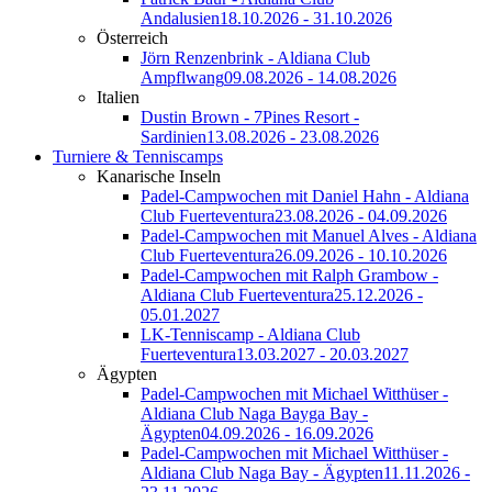
Andalusien
18.10.2026 - 31.10.2026
Österreich
Jörn Renzenbrink - Aldiana Club
Ampflwang
09.08.2026 - 14.08.2026
Italien
Dustin Brown - 7Pines Resort -
Sardinien
13.08.2026 - 23.08.2026
Turniere & Tenniscamps
Kanarische Inseln
Padel-Campwochen mit Daniel Hahn - Aldiana
Club Fuerteventura
23.08.2026 - 04.09.2026
Padel-Campwochen mit Manuel Alves - Aldiana
Club Fuerteventura
26.09.2026 - 10.10.2026
Padel-Campwochen mit Ralph Grambow -
Aldiana Club Fuerteventura
25.12.2026 -
05.01.2027
LK-Tenniscamp - Aldiana Club
Fuerteventura
13.03.2027 - 20.03.2027
Ägypten
Padel-Campwochen mit Michael Witthüser -
Aldiana Club Naga Bayga Bay -
Ägypten
04.09.2026 - 16.09.2026
Padel-Campwochen mit Michael Witthüser -
Aldiana Club Naga Bay - Ägypten
11.11.2026 -