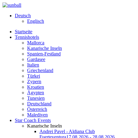
Deutsch
Englisch
Startseite
Tennishotels
Mallorca
Kanarische Inseln
Spanien-Festland
Gardasee
Italien
Griechenland
Türkei
Zypern
Kroatien
Ägypten
Tunesien
Deutschland
Österreich
Malediven
Star Coach Events
Kanarische Inseln
Andrei Pavel - Aldiana Club
Fuerteventura
17.08.2026 - 28.08.2026