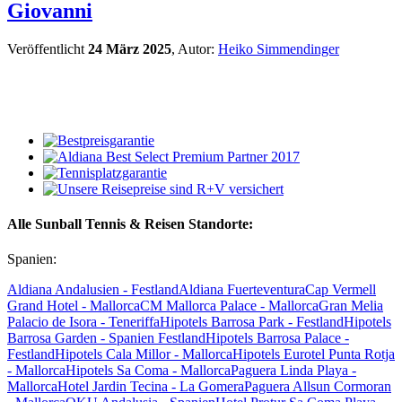
Giovanni
Veröffentlicht
24 März 2025
, Autor:
Heiko Simmendinger
Alle Sunball Tennis & Reisen Standorte:
Spanien:
Aldiana Andalusien - Festland
Aldiana Fuerteventura
Cap Vermell
Grand Hotel - Mallorca
CM Mallorca Palace - Mallorca
Gran Melia
Palacio de Isora - Teneriffa
Hipotels Barrosa Park - Festland
Hipotels
Barrosa Garden - Spanien Festland
Hipotels Barrosa Palace -
Festland
Hipotels Cala Millor - Mallorca
Hipotels Eurotel Punta Rotja
- Mallorca
Hipotels Sa Coma - Mallorca
Paguera Linda Playa -
Mallorca
Hotel Jardin Tecina - La Gomera
Paguera Allsun Cormoran