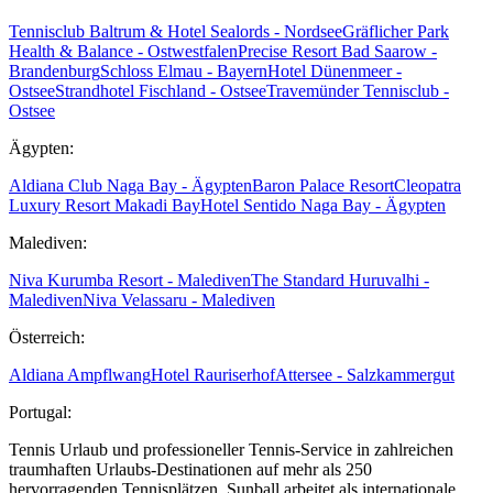
Tennisclub Baltrum & Hotel Sealords - Nordsee
Gräflicher Park
Health & Balance - Ostwestfalen
Precise Resort Bad Saarow -
Brandenburg
Schloss Elmau - Bayern
Hotel Dünenmeer -
Ostsee
Strandhotel Fischland - Ostsee
Travemünder Tennisclub -
Ostsee
Ägypten:
Aldiana Club Naga Bay - Ägypten
Baron Palace Resort
Cleopatra
Luxury Resort Makadi Bay
Hotel Sentido Naga Bay - Ägypten
Malediven:
Niva Kurumba Resort - Malediven
The Standard Huruvalhi -
Malediven
Niva Velassaru - Malediven
Österreich:
Aldiana Ampflwang
Hotel Rauriserhof
Attersee - Salzkammergut
Portugal:
Tennis Urlaub und professioneller Tennis-Service in zahlreichen
traumhaften Urlaubs-Destinationen auf mehr als 250
hervorragenden Tennisplätzen. Sunball arbeitet als internationale