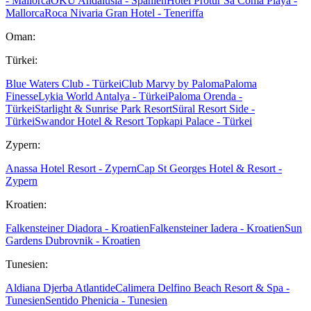
- Mallorca
OKU Andalusia - Spanien
Hotel Protur Sa Coma Playa -
Mallorca
Roca Nivaria Gran Hotel - Teneriffa
Oman:
Türkei:
Blue Waters Club - Türkei
Club Marvy by Paloma
Paloma
Finesse
Lykia World Antalya - Türkei
Paloma Orenda -
Türkei
Starlight & Sunrise Park Resort
Süral Resort Side -
Türkei
Swandor Hotel & Resort Topkapi Palace - Türkei
Zypern:
Anassa Hotel Resort - Zypern
Cap St Georges Hotel & Resort -
Zypern
Kroatien:
Falkensteiner Diadora - Kroatien
Falkensteiner Iadera - Kroatien
Sun
Gardens Dubrovnik - Kroatien
Tunesien:
Aldiana Djerba Atlantide
Calimera Delfino Beach Resort & Spa -
Tunesien
Sentido Phenicia - Tunesien