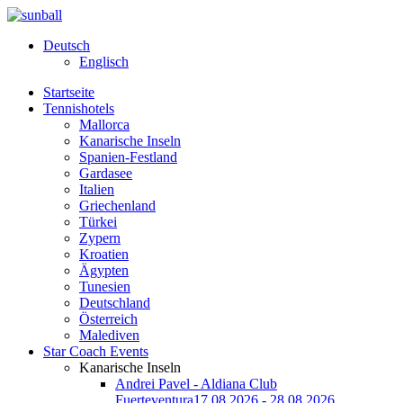
Deutsch
Englisch
Startseite
Tennishotels
Mallorca
Kanarische Inseln
Spanien-Festland
Gardasee
Italien
Griechenland
Türkei
Zypern
Kroatien
Ägypten
Tunesien
Deutschland
Österreich
Malediven
Star Coach Events
Kanarische Inseln
Andrei Pavel - Aldiana Club
Fuerteventura
17.08.2026 - 28.08.2026