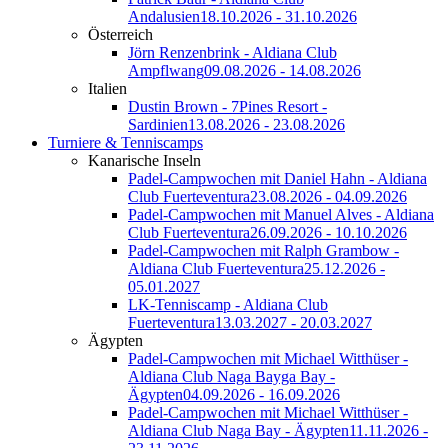
Andalusien
18.10.2026 - 31.10.2026
Österreich
Jörn Renzenbrink - Aldiana Club
Ampflwang
09.08.2026 - 14.08.2026
Italien
Dustin Brown - 7Pines Resort -
Sardinien
13.08.2026 - 23.08.2026
Turniere & Tenniscamps
Kanarische Inseln
Padel-Campwochen mit Daniel Hahn - Aldiana
Club Fuerteventura
23.08.2026 - 04.09.2026
Padel-Campwochen mit Manuel Alves - Aldiana
Club Fuerteventura
26.09.2026 - 10.10.2026
Padel-Campwochen mit Ralph Grambow -
Aldiana Club Fuerteventura
25.12.2026 -
05.01.2027
LK-Tenniscamp - Aldiana Club
Fuerteventura
13.03.2027 - 20.03.2027
Ägypten
Padel-Campwochen mit Michael Witthüser -
Aldiana Club Naga Bayga Bay -
Ägypten
04.09.2026 - 16.09.2026
Padel-Campwochen mit Michael Witthüser -
Aldiana Club Naga Bay - Ägypten
11.11.2026 -