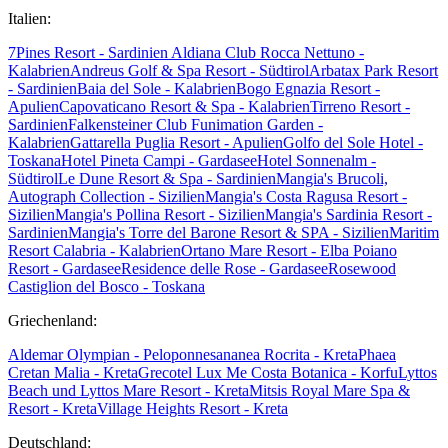
Italien:
7Pines Resort - Sardinien
Aldiana Club Rocca Nettuno -
Kalabrien
Andreus Golf & Spa Resort - Südtirol
Arbatax Park Resort
- Sardinien
Baia del Sole - Kalabrien
Bogo Egnazia Resort -
Apulien
Capovaticano Resort & Spa - Kalabrien
Tirreno Resort -
Sardinien
Falkensteiner Club Funimation Garden -
Kalabrien
Gattarella Puglia Resort - Apulien
Golfo del Sole Hotel -
Toskana
Hotel Pineta Campi - Gardasee
Hotel Sonnenalm -
Südtirol
Le Dune Resort & Spa - Sardinien
Mangia's Brucoli,
Autograph Collection - Sizilien
Mangia's Costa Ragusa Resort -
Sizilien
Mangia's Pollina Resort - Sizilien
Mangia's Sardinia Resort -
Sardinien
Mangia's Torre del Barone Resort & SPA - Sizilien
Maritim
Resort Calabria - Kalabrien
Ortano Mare Resort - Elba
Poiano
Resort - Gardasee
Residence delle Rose - Gardasee
Rosewood
Castiglion del Bosco - Toskana
Griechenland:
Aldemar Olympian - Peloponnes
ananea Rocrita - Kreta
Phaea
Cretan Malia - Kreta
Grecotel Lux Me Costa Botanica - Korfu
Lyttos
Beach und Lyttos Mare Resort - Kreta
Mitsis Royal Mare Spa &
Resort - Kreta
Village Heights Resort - Kreta
Deutschland: