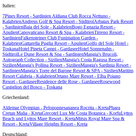
Italien:
7Pines Resort - Sardinien
Aldiana Club Rocca Nettuno -
Kalabrien
Andreus Golf & Spa Resort - Südtirol
Arbatax Park Resort
- Sardinien
Baia del Sole - Kalabrien
Bogo Egnazia Resort -
Apulien
Capovaticano Resort & Spa - Kalabrien
Tirreno Resort -
Sardinien
Falkensteiner Club Funimation Garden -
Kalabrien
Gattarella Puglia Resort - Apulien
Golfo del Sole Hotel -
Toskana
Hotel Pineta Campi - Gardasee
Hotel Sonnenalm -
Südtirol
Le Dune Resort & Spa - Sardinien
Mangia's Brucoli,
Autograph Collection - Sizilien
Mangia's Costa Ragusa Resort -
Sizilien
Mangia's Pollina Resort - Sizilien
Mangia's Sardinia Resort -
Sardinien
Mangia's Torre del Barone Resort & SPA - Sizilien
Maritim
Resort Calabria - Kalabrien
Ortano Mare Resort - Elba
Poiano
Resort - Gardasee
Residence delle Rose - Gardasee
Rosewood
Castiglion del Bosco - Toskana
Griechenland:
Aldemar Olympian - Peloponnes
ananea Rocrita - Kreta
Phaea
Cretan Malia - Kreta
Grecotel Lux Me Costa Botanica - Korfu
Lyttos
Beach und Lyttos Mare Resort - Kreta
Mitsis Royal Mare Spa &
Resort - Kreta
Village Heights Resort - Kreta
Deutschland: