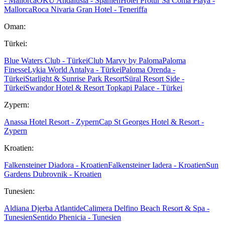
- Mallorca
OKU Andalusia - Spanien
Hotel Protur Sa Coma Playa -
Mallorca
Roca Nivaria Gran Hotel - Teneriffa
Oman:
Türkei:
Blue Waters Club - Türkei
Club Marvy by Paloma
Paloma
Finesse
Lykia World Antalya - Türkei
Paloma Orenda -
Türkei
Starlight & Sunrise Park Resort
Süral Resort Side -
Türkei
Swandor Hotel & Resort Topkapi Palace - Türkei
Zypern:
Anassa Hotel Resort - Zypern
Cap St Georges Hotel & Resort -
Zypern
Kroatien:
Falkensteiner Diadora - Kroatien
Falkensteiner Iadera - Kroatien
Sun
Gardens Dubrovnik - Kroatien
Tunesien:
Aldiana Djerba Atlantide
Calimera Delfino Beach Resort & Spa -
Tunesien
Sentido Phenicia - Tunesien