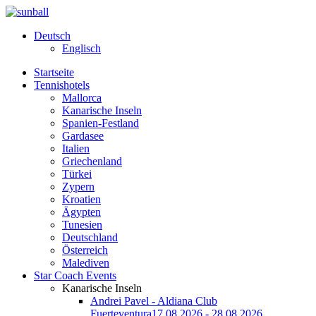
Deutsch
Englisch
Startseite
Tennishotels
Mallorca
Kanarische Inseln
Spanien-Festland
Gardasee
Italien
Griechenland
Türkei
Zypern
Kroatien
Ägypten
Tunesien
Deutschland
Österreich
Malediven
Star Coach Events
Kanarische Inseln
Andrei Pavel - Aldiana Club
Fuerteventura
17.08.2026 - 28.08.2026