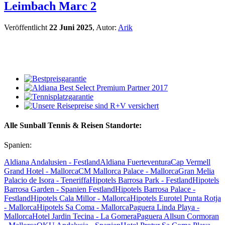
Leimbach Marc 2
Veröffentlicht
22 Juni 2025
, Autor:
Arik
Alle Sunball Tennis & Reisen Standorte:
Spanien:
Aldiana Andalusien - Festland
Aldiana Fuerteventura
Cap Vermell
Grand Hotel - Mallorca
CM Mallorca Palace - Mallorca
Gran Melia
Palacio de Isora - Teneriffa
Hipotels Barrosa Park - Festland
Hipotels
Barrosa Garden - Spanien Festland
Hipotels Barrosa Palace -
Festland
Hipotels Cala Millor - Mallorca
Hipotels Eurotel Punta Rotja
- Mallorca
Hipotels Sa Coma - Mallorca
Paguera Linda Playa -
Mallorca
Hotel Jardin Tecina - La Gomera
Paguera Allsun Cormoran