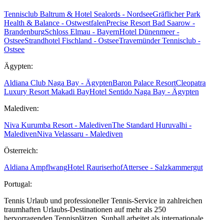
Tennisclub Baltrum & Hotel Sealords - Nordsee
Gräflicher Park
Health & Balance - Ostwestfalen
Precise Resort Bad Saarow -
Brandenburg
Schloss Elmau - Bayern
Hotel Dünenmeer -
Ostsee
Strandhotel Fischland - Ostsee
Travemünder Tennisclub -
Ostsee
Ägypten:
Aldiana Club Naga Bay - Ägypten
Baron Palace Resort
Cleopatra
Luxury Resort Makadi Bay
Hotel Sentido Naga Bay - Ägypten
Malediven:
Niva Kurumba Resort - Malediven
The Standard Huruvalhi -
Malediven
Niva Velassaru - Malediven
Österreich:
Aldiana Ampflwang
Hotel Rauriserhof
Attersee - Salzkammergut
Portugal:
Tennis Urlaub und professioneller Tennis-Service in zahlreichen
traumhaften Urlaubs-Destinationen auf mehr als 250
hervorragenden Tennisplätzen. Sunball arbeitet als internationale