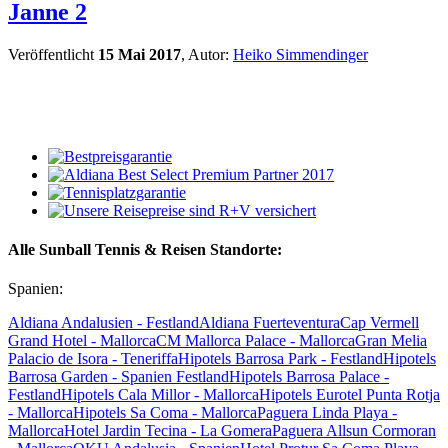
Janne 2
Veröffentlicht
15 Mai 2017
, Autor:
Heiko Simmendinger
Alle Sunball Tennis & Reisen Standorte:
Spanien:
Aldiana Andalusien - Festland
Aldiana Fuerteventura
Cap Vermell
Grand Hotel - Mallorca
CM Mallorca Palace - Mallorca
Gran Melia
Palacio de Isora - Teneriffa
Hipotels Barrosa Park - Festland
Hipotels
Barrosa Garden - Spanien Festland
Hipotels Barrosa Palace -
Festland
Hipotels Cala Millor - Mallorca
Hipotels Eurotel Punta Rotja
- Mallorca
Hipotels Sa Coma - Mallorca
Paguera Linda Playa -
Mallorca
Hotel Jardin Tecina - La Gomera
Paguera Allsun Cormoran