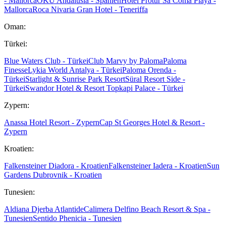
- Mallorca
OKU Andalusia - Spanien
Hotel Protur Sa Coma Playa -
Mallorca
Roca Nivaria Gran Hotel - Teneriffa
Oman:
Türkei:
Blue Waters Club - Türkei
Club Marvy by Paloma
Paloma
Finesse
Lykia World Antalya - Türkei
Paloma Orenda -
Türkei
Starlight & Sunrise Park Resort
Süral Resort Side -
Türkei
Swandor Hotel & Resort Topkapi Palace - Türkei
Zypern:
Anassa Hotel Resort - Zypern
Cap St Georges Hotel & Resort -
Zypern
Kroatien:
Falkensteiner Diadora - Kroatien
Falkensteiner Iadera - Kroatien
Sun
Gardens Dubrovnik - Kroatien
Tunesien:
Aldiana Djerba Atlantide
Calimera Delfino Beach Resort & Spa -
Tunesien
Sentido Phenicia - Tunesien