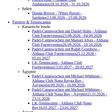
Andalusien
18.10.2026 - 31.10.2026
Italien
Dustin Brown - 7Pines Resort -
Sardinien
13.08.2026 - 23.08.2026
Turniere & Tenniscamps
Kanarische Inseln
Padel-Campwochen mit Daniel Hahn - Aldiana
Club Fuerteventura
23.08.2026 - 04.09.2026
Padel-Campwochen mit Manuel Alves - Aldiana
Club Fuerteventura
26.09.2026 - 10.10.2026
Padel-Campwochen mit Ralph Grambow -
Aldiana Club Fuerteventura
25.12.2026 -
05.01.2027
LK-Tenniscamp - Aldiana Club
Fuerteventura
13.03.2027 - 20.03.2027
Ägypten
Padel-Campwochen mit Michael Witthüser -
Aldiana Club Naga Bayga Bay -
Ägypten
04.09.2026 - 16.09.2026
Padel-Campwochen mit Michael Witthüser -
Aldiana Club Naga Bay - Ägypten
11.11.2026 -
23.11.2026
LK-Tenniscamp - Aldiana Club Naga
Bay
16.01.2027 - 23.01.2027