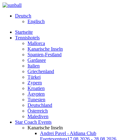
Deutsch
Englisch
Startseite
Tennishotels
Mallorca
Kanarische Inseln
Spanien-Festland
Gardasee
Italien
Griechenland
Türkei
Zypern
Kroatien
Ägypten
Tunesien
Deutschland
Österreich
Malediven
Star Coach Events
Kanarische Inseln
Andrei Pavel - Aldiana Club
Fuerteventura
17.08.2026 - 28.08.2026