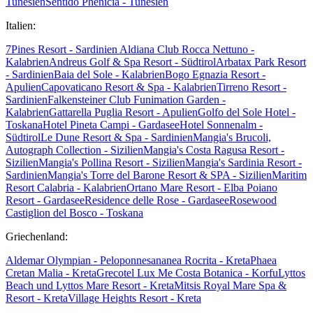
Tunesien
Sentido Phenicia - Tunesien
Italien:
7Pines Resort - Sardinien
Aldiana Club Rocca Nettuno -
Kalabrien
Andreus Golf & Spa Resort - Südtirol
Arbatax Park Resort
- Sardinien
Baia del Sole - Kalabrien
Bogo Egnazia Resort -
Apulien
Capovaticano Resort & Spa - Kalabrien
Tirreno Resort -
Sardinien
Falkensteiner Club Funimation Garden -
Kalabrien
Gattarella Puglia Resort - Apulien
Golfo del Sole Hotel -
Toskana
Hotel Pineta Campi - Gardasee
Hotel Sonnenalm -
Südtirol
Le Dune Resort & Spa - Sardinien
Mangia's Brucoli,
Autograph Collection - Sizilien
Mangia's Costa Ragusa Resort -
Sizilien
Mangia's Pollina Resort - Sizilien
Mangia's Sardinia Resort -
Sardinien
Mangia's Torre del Barone Resort & SPA - Sizilien
Maritim
Resort Calabria - Kalabrien
Ortano Mare Resort - Elba
Poiano
Resort - Gardasee
Residence delle Rose - Gardasee
Rosewood
Castiglion del Bosco - Toskana
Griechenland:
Aldemar Olympian - Peloponnes
ananea Rocrita - Kreta
Phaea
Cretan Malia - Kreta
Grecotel Lux Me Costa Botanica - Korfu
Lyttos
Beach und Lyttos Mare Resort - Kreta
Mitsis Royal Mare Spa &
Resort - Kreta
Village Heights Resort - Kreta