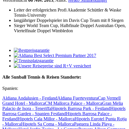
Veröffentlicht
06 Nov. 2013
, Autor:
Heiko Simmendinger
Leiter der erfolgreichen Profi Akademie Schüttler & Waske
Tennis-University
langjähriger Doppelspieler im Davis Cup Team mit 8 Siegen
Sieger World Team Cup, Halbfinale Doppel Australian Open,
Viertelfinale Doppel Wimbledon
Alle Sunball Tennis & Reisen Standorte:
Spanien:
Aldiana Andalusien - Festland
Aldiana Fuerteventura
Cap Vermell
Grand Hotel - Mallorca
CM Mallorca Palace - Mallorca
Gran Melia
Palacio de Isora - Teneriffa
Hipotels Barrosa Park - Festland
Hipotels
Barrosa Garden - Spanien Festland
Hipotels Barrosa Palace -
Festland
Hipotels Cala Millor - Mallorca
Hipotels Eurotel Punta Rotja
- Mallorca
Hipotels Sa Coma - Mallorca
Paguera Linda Playa -