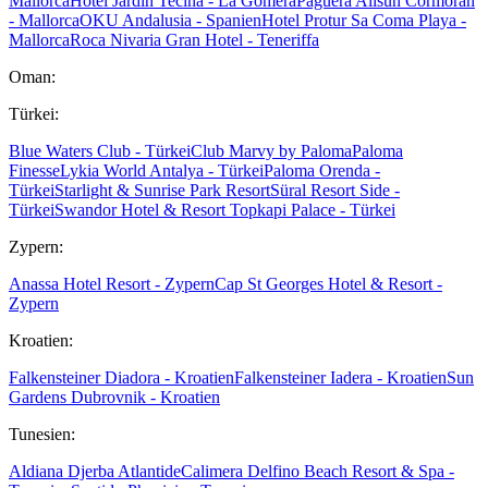
Mallorca
Hotel Jardin Tecina - La Gomera
Paguera Allsun Cormoran
- Mallorca
OKU Andalusia - Spanien
Hotel Protur Sa Coma Playa -
Mallorca
Roca Nivaria Gran Hotel - Teneriffa
Oman:
Türkei:
Blue Waters Club - Türkei
Club Marvy by Paloma
Paloma
Finesse
Lykia World Antalya - Türkei
Paloma Orenda -
Türkei
Starlight & Sunrise Park Resort
Süral Resort Side -
Türkei
Swandor Hotel & Resort Topkapi Palace - Türkei
Zypern:
Anassa Hotel Resort - Zypern
Cap St Georges Hotel & Resort -
Zypern
Kroatien:
Falkensteiner Diadora - Kroatien
Falkensteiner Iadera - Kroatien
Sun
Gardens Dubrovnik - Kroatien
Tunesien:
Aldiana Djerba Atlantide
Calimera Delfino Beach Resort & Spa -