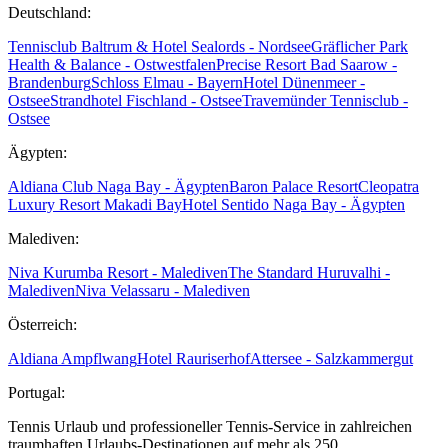
Deutschland:
Tennisclub Baltrum & Hotel Sealords - Nordsee
Gräflicher Park
Health & Balance - Ostwestfalen
Precise Resort Bad Saarow -
Brandenburg
Schloss Elmau - Bayern
Hotel Dünenmeer -
Ostsee
Strandhotel Fischland - Ostsee
Travemünder Tennisclub -
Ostsee
Ägypten:
Aldiana Club Naga Bay - Ägypten
Baron Palace Resort
Cleopatra
Luxury Resort Makadi Bay
Hotel Sentido Naga Bay - Ägypten
Malediven:
Niva Kurumba Resort - Malediven
The Standard Huruvalhi -
Malediven
Niva Velassaru - Malediven
Österreich:
Aldiana Ampflwang
Hotel Rauriserhof
Attersee - Salzkammergut
Portugal:
Tennis Urlaub und professioneller Tennis-Service in zahlreichen
traumhaften Urlaubs-Destinationen auf mehr als 250