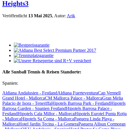
Heights3
Veröffentlicht
13 Mai 2025
, Autor:
Arik
Alle Sunball Tennis & Reisen Standorte:
Spanien:
Aldiana Andalusien - Festland
Aldiana Fuerteventura
Cap Vermell
Grand Hotel - Mallorca
CM Mallorca Palace - Mallorca
Gran Melia
Palacio de Isora - Teneriffa
Hipotels Barrosa Park - Festland
Hipotels
Barrosa Garden - Spanien Festland
Hipotels Barrosa Palace -
Festland
Hipotels Cala Millor - Mallorca
Hipotels Eurotel Punta Rotja
- Mallorca
Hipotels Sa Coma - Mallorca
Paguera Linda Playa -
Mallorca
Hotel Jardin Tecina - La Gomera
Paguera Allsun Cormoran