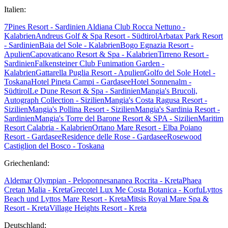
Italien:
7Pines Resort - Sardinien
Aldiana Club Rocca Nettuno -
Kalabrien
Andreus Golf & Spa Resort - Südtirol
Arbatax Park Resort
- Sardinien
Baia del Sole - Kalabrien
Bogo Egnazia Resort -
Apulien
Capovaticano Resort & Spa - Kalabrien
Tirreno Resort -
Sardinien
Falkensteiner Club Funimation Garden -
Kalabrien
Gattarella Puglia Resort - Apulien
Golfo del Sole Hotel -
Toskana
Hotel Pineta Campi - Gardasee
Hotel Sonnenalm -
Südtirol
Le Dune Resort & Spa - Sardinien
Mangia's Brucoli,
Autograph Collection - Sizilien
Mangia's Costa Ragusa Resort -
Sizilien
Mangia's Pollina Resort - Sizilien
Mangia's Sardinia Resort -
Sardinien
Mangia's Torre del Barone Resort & SPA - Sizilien
Maritim
Resort Calabria - Kalabrien
Ortano Mare Resort - Elba
Poiano
Resort - Gardasee
Residence delle Rose - Gardasee
Rosewood
Castiglion del Bosco - Toskana
Griechenland:
Aldemar Olympian - Peloponnes
ananea Rocrita - Kreta
Phaea
Cretan Malia - Kreta
Grecotel Lux Me Costa Botanica - Korfu
Lyttos
Beach und Lyttos Mare Resort - Kreta
Mitsis Royal Mare Spa &
Resort - Kreta
Village Heights Resort - Kreta
Deutschland: