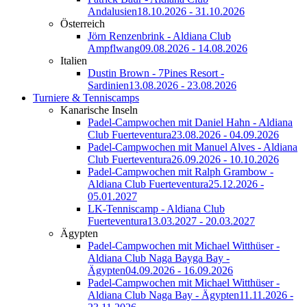
Andalusien
18.10.2026 - 31.10.2026
Österreich
Jörn Renzenbrink - Aldiana Club
Ampflwang
09.08.2026 - 14.08.2026
Italien
Dustin Brown - 7Pines Resort -
Sardinien
13.08.2026 - 23.08.2026
Turniere & Tenniscamps
Kanarische Inseln
Padel-Campwochen mit Daniel Hahn - Aldiana
Club Fuerteventura
23.08.2026 - 04.09.2026
Padel-Campwochen mit Manuel Alves - Aldiana
Club Fuerteventura
26.09.2026 - 10.10.2026
Padel-Campwochen mit Ralph Grambow -
Aldiana Club Fuerteventura
25.12.2026 -
05.01.2027
LK-Tenniscamp - Aldiana Club
Fuerteventura
13.03.2027 - 20.03.2027
Ägypten
Padel-Campwochen mit Michael Witthüser -
Aldiana Club Naga Bayga Bay -
Ägypten
04.09.2026 - 16.09.2026
Padel-Campwochen mit Michael Witthüser -
Aldiana Club Naga Bay - Ägypten
11.11.2026 -