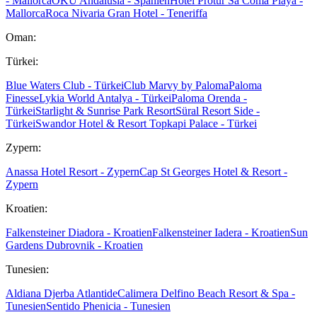
- Mallorca
OKU Andalusia - Spanien
Hotel Protur Sa Coma Playa -
Mallorca
Roca Nivaria Gran Hotel - Teneriffa
Oman:
Türkei:
Blue Waters Club - Türkei
Club Marvy by Paloma
Paloma
Finesse
Lykia World Antalya - Türkei
Paloma Orenda -
Türkei
Starlight & Sunrise Park Resort
Süral Resort Side -
Türkei
Swandor Hotel & Resort Topkapi Palace - Türkei
Zypern:
Anassa Hotel Resort - Zypern
Cap St Georges Hotel & Resort -
Zypern
Kroatien:
Falkensteiner Diadora - Kroatien
Falkensteiner Iadera - Kroatien
Sun
Gardens Dubrovnik - Kroatien
Tunesien:
Aldiana Djerba Atlantide
Calimera Delfino Beach Resort & Spa -
Tunesien
Sentido Phenicia - Tunesien