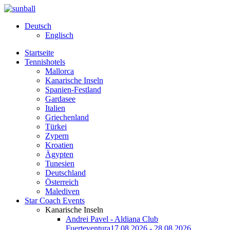
Deutsch
Englisch
Startseite
Tennishotels
Mallorca
Kanarische Inseln
Spanien-Festland
Gardasee
Italien
Griechenland
Türkei
Zypern
Kroatien
Ägypten
Tunesien
Deutschland
Österreich
Malediven
Star Coach Events
Kanarische Inseln
Andrei Pavel - Aldiana Club
Fuerteventura
17.08.2026 - 28.08.2026