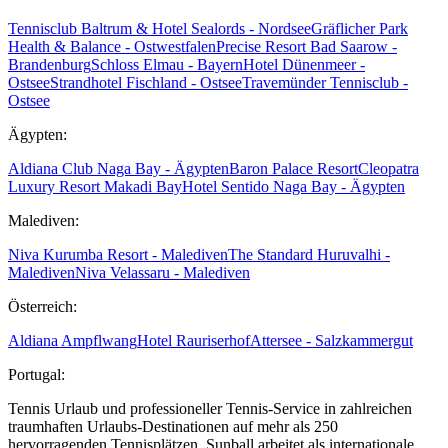
Tennisclub Baltrum & Hotel Sealords - Nordsee
Gräflicher Park
Health & Balance - Ostwestfalen
Precise Resort Bad Saarow -
Brandenburg
Schloss Elmau - Bayern
Hotel Dünenmeer -
Ostsee
Strandhotel Fischland - Ostsee
Travemünder Tennisclub -
Ostsee
Ägypten:
Aldiana Club Naga Bay - Ägypten
Baron Palace Resort
Cleopatra
Luxury Resort Makadi Bay
Hotel Sentido Naga Bay - Ägypten
Malediven:
Niva Kurumba Resort - Malediven
The Standard Huruvalhi -
Malediven
Niva Velassaru - Malediven
Österreich:
Aldiana Ampflwang
Hotel Rauriserhof
Attersee - Salzkammergut
Portugal:
Tennis Urlaub und professioneller Tennis-Service in zahlreichen
traumhaften Urlaubs-Destinationen auf mehr als 250
hervorragenden Tennisplätzen. Sunball arbeitet als internationale