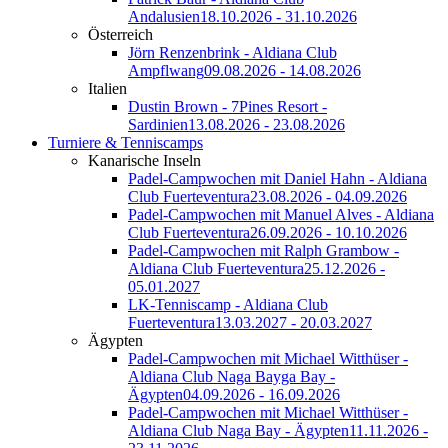
Andalusien
18.10.2026 - 31.10.2026
Österreich
Jörn Renzenbrink - Aldiana Club
Ampflwang
09.08.2026 - 14.08.2026
Italien
Dustin Brown - 7Pines Resort -
Sardinien
13.08.2026 - 23.08.2026
Turniere & Tenniscamps
Kanarische Inseln
Padel-Campwochen mit Daniel Hahn - Aldiana
Club Fuerteventura
23.08.2026 - 04.09.2026
Padel-Campwochen mit Manuel Alves - Aldiana
Club Fuerteventura
26.09.2026 - 10.10.2026
Padel-Campwochen mit Ralph Grambow -
Aldiana Club Fuerteventura
25.12.2026 -
05.01.2027
LK-Tenniscamp - Aldiana Club
Fuerteventura
13.03.2027 - 20.03.2027
Ägypten
Padel-Campwochen mit Michael Witthüser -
Aldiana Club Naga Bayga Bay -
Ägypten
04.09.2026 - 16.09.2026
Padel-Campwochen mit Michael Witthüser -
Aldiana Club Naga Bay - Ägypten
11.11.2026 -