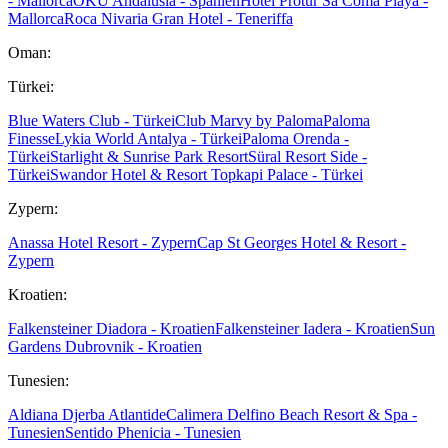
- Mallorca
OKU Andalusia - Spanien
Hotel Protur Sa Coma Playa -
Mallorca
Roca Nivaria Gran Hotel - Teneriffa
Oman:
Türkei:
Blue Waters Club - Türkei
Club Marvy by Paloma
Paloma
Finesse
Lykia World Antalya - Türkei
Paloma Orenda -
Türkei
Starlight & Sunrise Park Resort
Süral Resort Side -
Türkei
Swandor Hotel & Resort Topkapi Palace - Türkei
Zypern:
Anassa Hotel Resort - Zypern
Cap St Georges Hotel & Resort -
Zypern
Kroatien:
Falkensteiner Diadora - Kroatien
Falkensteiner Iadera - Kroatien
Sun
Gardens Dubrovnik - Kroatien
Tunesien:
Aldiana Djerba Atlantide
Calimera Delfino Beach Resort & Spa -
Tunesien
Sentido Phenicia - Tunesien