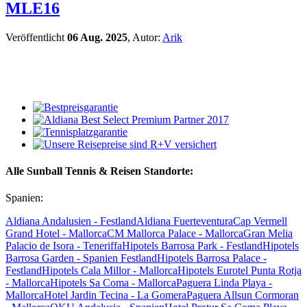
MLE16
Veröffentlicht
06 Aug. 2025
, Autor:
Arik
Alle Sunball Tennis & Reisen Standorte:
Spanien:
Aldiana Andalusien - Festland
Aldiana Fuerteventura
Cap Vermell
Grand Hotel - Mallorca
CM Mallorca Palace - Mallorca
Gran Melia
Palacio de Isora - Teneriffa
Hipotels Barrosa Park - Festland
Hipotels
Barrosa Garden - Spanien Festland
Hipotels Barrosa Palace -
Festland
Hipotels Cala Millor - Mallorca
Hipotels Eurotel Punta Rotja
- Mallorca
Hipotels Sa Coma - Mallorca
Paguera Linda Playa -
Mallorca
Hotel Jardin Tecina - La Gomera
Paguera Allsun Cormoran