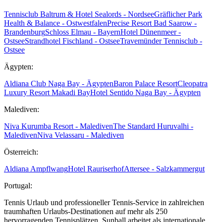
Tennisclub Baltrum & Hotel Sealords - Nordsee
Gräflicher Park
Health & Balance - Ostwestfalen
Precise Resort Bad Saarow -
Brandenburg
Schloss Elmau - Bayern
Hotel Dünenmeer -
Ostsee
Strandhotel Fischland - Ostsee
Travemünder Tennisclub -
Ostsee
Ägypten:
Aldiana Club Naga Bay - Ägypten
Baron Palace Resort
Cleopatra
Luxury Resort Makadi Bay
Hotel Sentido Naga Bay - Ägypten
Malediven:
Niva Kurumba Resort - Malediven
The Standard Huruvalhi -
Malediven
Niva Velassaru - Malediven
Österreich:
Aldiana Ampflwang
Hotel Rauriserhof
Attersee - Salzkammergut
Portugal:
Tennis Urlaub und professioneller Tennis-Service in zahlreichen
traumhaften Urlaubs-Destinationen auf mehr als 250
hervorragenden Tennisplätzen. Sunball arbeitet als internationale