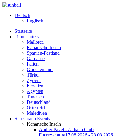
Deutsch
Englisch
Startseite
Tennishotels
Mallorca
Kanarische Inseln
Spanien-Festland
Gardasee
Italien
Griechenland
Türkei
Zypern
Kroatien
Ägypten
Tunesien
Deutschland
Österreich
Malediven
Star Coach Events
Kanarische Inseln
Andrei Pavel - Aldiana Club
Fuerteventura
17.08.2026 - 28.08.2026