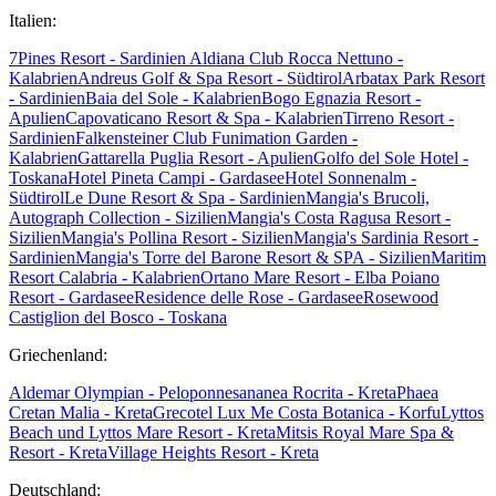
Italien:
7Pines Resort - Sardinien
Aldiana Club Rocca Nettuno -
Kalabrien
Andreus Golf & Spa Resort - Südtirol
Arbatax Park Resort
- Sardinien
Baia del Sole - Kalabrien
Bogo Egnazia Resort -
Apulien
Capovaticano Resort & Spa - Kalabrien
Tirreno Resort -
Sardinien
Falkensteiner Club Funimation Garden -
Kalabrien
Gattarella Puglia Resort - Apulien
Golfo del Sole Hotel -
Toskana
Hotel Pineta Campi - Gardasee
Hotel Sonnenalm -
Südtirol
Le Dune Resort & Spa - Sardinien
Mangia's Brucoli,
Autograph Collection - Sizilien
Mangia's Costa Ragusa Resort -
Sizilien
Mangia's Pollina Resort - Sizilien
Mangia's Sardinia Resort -
Sardinien
Mangia's Torre del Barone Resort & SPA - Sizilien
Maritim
Resort Calabria - Kalabrien
Ortano Mare Resort - Elba
Poiano
Resort - Gardasee
Residence delle Rose - Gardasee
Rosewood
Castiglion del Bosco - Toskana
Griechenland:
Aldemar Olympian - Peloponnes
ananea Rocrita - Kreta
Phaea
Cretan Malia - Kreta
Grecotel Lux Me Costa Botanica - Korfu
Lyttos
Beach und Lyttos Mare Resort - Kreta
Mitsis Royal Mare Spa &
Resort - Kreta
Village Heights Resort - Kreta
Deutschland: