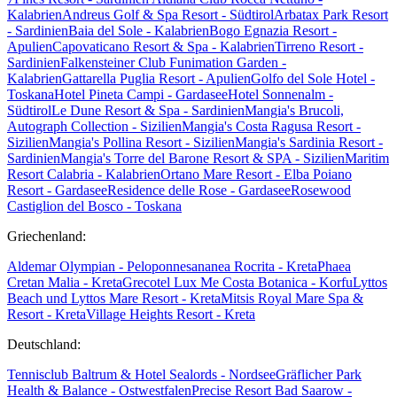
Kalabrien
Andreus Golf & Spa Resort - Südtirol
Arbatax Park Resort
- Sardinien
Baia del Sole - Kalabrien
Bogo Egnazia Resort -
Apulien
Capovaticano Resort & Spa - Kalabrien
Tirreno Resort -
Sardinien
Falkensteiner Club Funimation Garden -
Kalabrien
Gattarella Puglia Resort - Apulien
Golfo del Sole Hotel -
Toskana
Hotel Pineta Campi - Gardasee
Hotel Sonnenalm -
Südtirol
Le Dune Resort & Spa - Sardinien
Mangia's Brucoli,
Autograph Collection - Sizilien
Mangia's Costa Ragusa Resort -
Sizilien
Mangia's Pollina Resort - Sizilien
Mangia's Sardinia Resort -
Sardinien
Mangia's Torre del Barone Resort & SPA - Sizilien
Maritim
Resort Calabria - Kalabrien
Ortano Mare Resort - Elba
Poiano
Resort - Gardasee
Residence delle Rose - Gardasee
Rosewood
Castiglion del Bosco - Toskana
Griechenland:
Aldemar Olympian - Peloponnes
ananea Rocrita - Kreta
Phaea
Cretan Malia - Kreta
Grecotel Lux Me Costa Botanica - Korfu
Lyttos
Beach und Lyttos Mare Resort - Kreta
Mitsis Royal Mare Spa &
Resort - Kreta
Village Heights Resort - Kreta
Deutschland:
Tennisclub Baltrum & Hotel Sealords - Nordsee
Gräflicher Park
Health & Balance - Ostwestfalen
Precise Resort Bad Saarow -