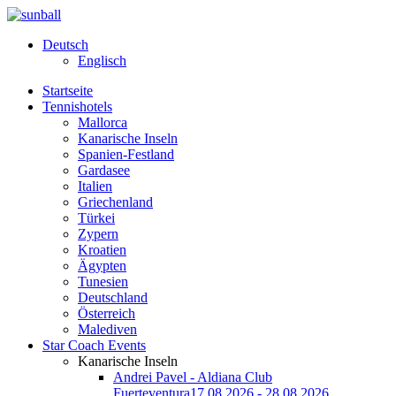
Deutsch
Englisch
Startseite
Tennishotels
Mallorca
Kanarische Inseln
Spanien-Festland
Gardasee
Italien
Griechenland
Türkei
Zypern
Kroatien
Ägypten
Tunesien
Deutschland
Österreich
Malediven
Star Coach Events
Kanarische Inseln
Andrei Pavel - Aldiana Club
Fuerteventura
17.08.2026 - 28.08.2026