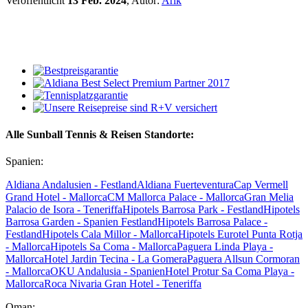
Veröffentlicht
13 Feb. 2024
, Autor:
Arik
Alle Sunball Tennis & Reisen Standorte:
Spanien:
Aldiana Andalusien - Festland
Aldiana Fuerteventura
Cap Vermell
Grand Hotel - Mallorca
CM Mallorca Palace - Mallorca
Gran Melia
Palacio de Isora - Teneriffa
Hipotels Barrosa Park - Festland
Hipotels
Barrosa Garden - Spanien Festland
Hipotels Barrosa Palace -
Festland
Hipotels Cala Millor - Mallorca
Hipotels Eurotel Punta Rotja
- Mallorca
Hipotels Sa Coma - Mallorca
Paguera Linda Playa -
Mallorca
Hotel Jardin Tecina - La Gomera
Paguera Allsun Cormoran
- Mallorca
OKU Andalusia - Spanien
Hotel Protur Sa Coma Playa -
Mallorca
Roca Nivaria Gran Hotel - Teneriffa
Oman: