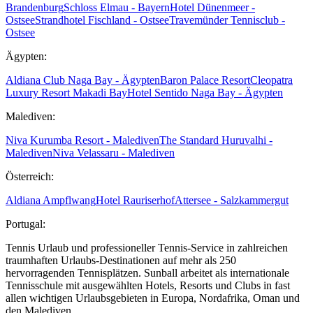
Brandenburg
Schloss Elmau - Bayern
Hotel Dünenmeer -
Ostsee
Strandhotel Fischland - Ostsee
Travemünder Tennisclub -
Ostsee
Ägypten:
Aldiana Club Naga Bay - Ägypten
Baron Palace Resort
Cleopatra
Luxury Resort Makadi Bay
Hotel Sentido Naga Bay - Ägypten
Malediven:
Niva Kurumba Resort - Malediven
The Standard Huruvalhi -
Malediven
Niva Velassaru - Malediven
Österreich:
Aldiana Ampflwang
Hotel Rauriserhof
Attersee - Salzkammergut
Portugal:
Tennis Urlaub und professioneller Tennis-Service in zahlreichen
traumhaften Urlaubs-Destinationen auf mehr als 250
hervorragenden Tennisplätzen. Sunball arbeitet als internationale
Tennisschule mit ausgewählten Hotels, Resorts und Clubs in fast
allen wichtigen Urlaubsgebieten in Europa, Nordafrika, Oman und
den Malediven.