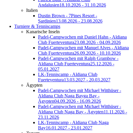
Andalusien
18.10.2026 - 31.10.2026
Italien
Dustin Brown - 7Pines Resort -
Sardinien
13.08.2026 - 23.08.2026
Turniere & Tenniscamps
Kanarische Inseln
Padel-Campwochen mit Daniel Hahn - Aldiana
Club Fuerteventura
23.08.2026 - 04.09.2026
Padel-Campwochen mit Manuel Alves - Aldiana
Club Fuerteventura
26.09.2026 - 10.10.2026
Padel-Campwochen mit Ralph Grambow -
Aldiana Club Fuerteventura
25.12.2026 -
05.01.2027
LK-Tenniscamp - Aldiana Club
Fuerteventura
13.03.2027 - 20.03.2027
Ägypten
Padel-Campwochen mit Michael Witthüser -
Aldiana Club Naga Bayga Bay -
Ägypten
04.09.2026 - 16.09.2026
Padel-Campwochen mit Michael Witthüser -
Aldiana Club Naga Bay - Ägypten
11.11.2026 -
23.11.2026
LK-Tenniscamp - Aldiana Club Naga
Bay
16.01.2027 - 23.01.2027