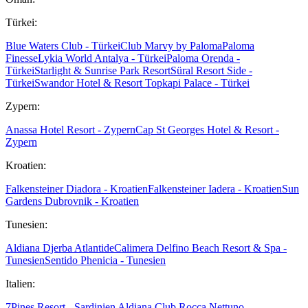
Türkei:
Blue Waters Club - Türkei
Club Marvy by Paloma
Paloma
Finesse
Lykia World Antalya - Türkei
Paloma Orenda -
Türkei
Starlight & Sunrise Park Resort
Süral Resort Side -
Türkei
Swandor Hotel & Resort Topkapi Palace - Türkei
Zypern:
Anassa Hotel Resort - Zypern
Cap St Georges Hotel & Resort -
Zypern
Kroatien:
Falkensteiner Diadora - Kroatien
Falkensteiner Iadera - Kroatien
Sun
Gardens Dubrovnik - Kroatien
Tunesien:
Aldiana Djerba Atlantide
Calimera Delfino Beach Resort & Spa -
Tunesien
Sentido Phenicia - Tunesien
Italien:
7Pines Resort - Sardinien
Aldiana Club Rocca Nettuno -