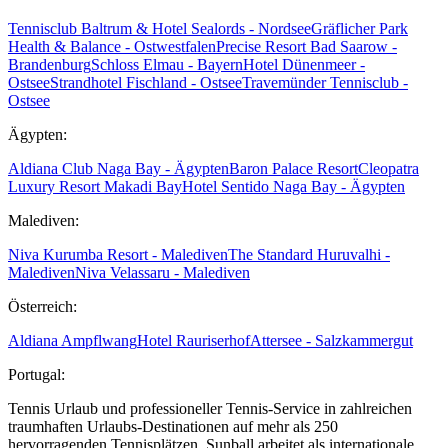
Tennisclub Baltrum & Hotel Sealords - Nordsee
Gräflicher Park
Health & Balance - Ostwestfalen
Precise Resort Bad Saarow -
Brandenburg
Schloss Elmau - Bayern
Hotel Dünenmeer -
Ostsee
Strandhotel Fischland - Ostsee
Travemünder Tennisclub -
Ostsee
Ägypten:
Aldiana Club Naga Bay - Ägypten
Baron Palace Resort
Cleopatra
Luxury Resort Makadi Bay
Hotel Sentido Naga Bay - Ägypten
Malediven:
Niva Kurumba Resort - Malediven
The Standard Huruvalhi -
Malediven
Niva Velassaru - Malediven
Österreich:
Aldiana Ampflwang
Hotel Rauriserhof
Attersee - Salzkammergut
Portugal:
Tennis Urlaub und professioneller Tennis-Service in zahlreichen
traumhaften Urlaubs-Destinationen auf mehr als 250
hervorragenden Tennisplätzen. Sunball arbeitet als internationale