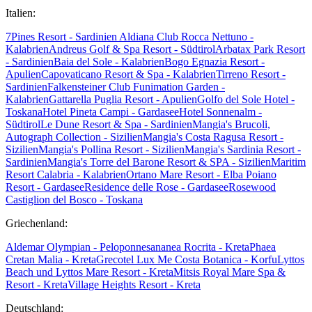
Italien:
7Pines Resort - Sardinien
Aldiana Club Rocca Nettuno -
Kalabrien
Andreus Golf & Spa Resort - Südtirol
Arbatax Park Resort
- Sardinien
Baia del Sole - Kalabrien
Bogo Egnazia Resort -
Apulien
Capovaticano Resort & Spa - Kalabrien
Tirreno Resort -
Sardinien
Falkensteiner Club Funimation Garden -
Kalabrien
Gattarella Puglia Resort - Apulien
Golfo del Sole Hotel -
Toskana
Hotel Pineta Campi - Gardasee
Hotel Sonnenalm -
Südtirol
Le Dune Resort & Spa - Sardinien
Mangia's Brucoli,
Autograph Collection - Sizilien
Mangia's Costa Ragusa Resort -
Sizilien
Mangia's Pollina Resort - Sizilien
Mangia's Sardinia Resort -
Sardinien
Mangia's Torre del Barone Resort & SPA - Sizilien
Maritim
Resort Calabria - Kalabrien
Ortano Mare Resort - Elba
Poiano
Resort - Gardasee
Residence delle Rose - Gardasee
Rosewood
Castiglion del Bosco - Toskana
Griechenland:
Aldemar Olympian - Peloponnes
ananea Rocrita - Kreta
Phaea
Cretan Malia - Kreta
Grecotel Lux Me Costa Botanica - Korfu
Lyttos
Beach und Lyttos Mare Resort - Kreta
Mitsis Royal Mare Spa &
Resort - Kreta
Village Heights Resort - Kreta
Deutschland: