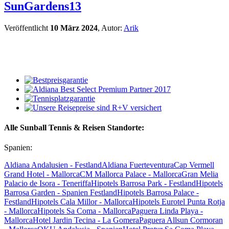
SunGardens13
Veröffentlicht
10 März 2024
, Autor:
Arik
Alle Sunball Tennis & Reisen Standorte:
Spanien:
Aldiana Andalusien - Festland
Aldiana Fuerteventura
Cap Vermell
Grand Hotel - Mallorca
CM Mallorca Palace - Mallorca
Gran Melia
Palacio de Isora - Teneriffa
Hipotels Barrosa Park - Festland
Hipotels
Barrosa Garden - Spanien Festland
Hipotels Barrosa Palace -
Festland
Hipotels Cala Millor - Mallorca
Hipotels Eurotel Punta Rotja
- Mallorca
Hipotels Sa Coma - Mallorca
Paguera Linda Playa -
Mallorca
Hotel Jardin Tecina - La Gomera
Paguera Allsun Cormoran