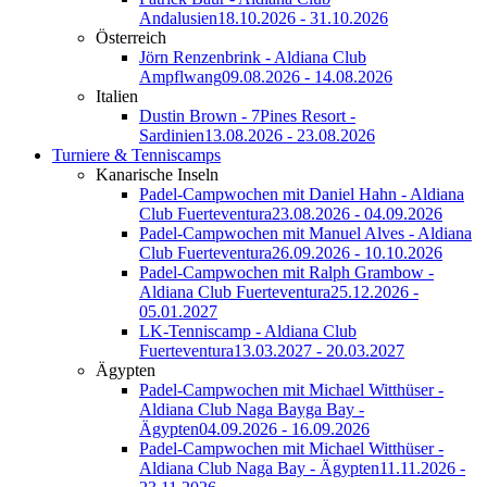
Andalusien
18.10.2026 - 31.10.2026
Österreich
Jörn Renzenbrink - Aldiana Club
Ampflwang
09.08.2026 - 14.08.2026
Italien
Dustin Brown - 7Pines Resort -
Sardinien
13.08.2026 - 23.08.2026
Turniere & Tenniscamps
Kanarische Inseln
Padel-Campwochen mit Daniel Hahn - Aldiana
Club Fuerteventura
23.08.2026 - 04.09.2026
Padel-Campwochen mit Manuel Alves - Aldiana
Club Fuerteventura
26.09.2026 - 10.10.2026
Padel-Campwochen mit Ralph Grambow -
Aldiana Club Fuerteventura
25.12.2026 -
05.01.2027
LK-Tenniscamp - Aldiana Club
Fuerteventura
13.03.2027 - 20.03.2027
Ägypten
Padel-Campwochen mit Michael Witthüser -
Aldiana Club Naga Bayga Bay -
Ägypten
04.09.2026 - 16.09.2026
Padel-Campwochen mit Michael Witthüser -
Aldiana Club Naga Bay - Ägypten
11.11.2026 -