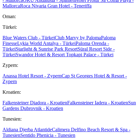
- Mallorca
OKU Andalusia - Spanien
Hotel Protur Sa Coma Playa -
Mallorca
Roca Nivaria Gran Hotel - Teneriffa
Oman:
Türkei:
Blue Waters Club - Türkei
Club Marvy by Paloma
Paloma
Finesse
Lykia World Antalya - Türkei
Paloma Orenda -
Türkei
Starlight & Sunrise Park Resort
Süral Resort Side -
Türkei
Swandor Hotel & Resort Topkapi Palace - Türkei
Zypern:
Anassa Hotel Resort - Zypern
Cap St Georges Hotel & Resort -
Zypern
Kroatien:
Falkensteiner Diadora - Kroatien
Falkensteiner Iadera - Kroatien
Sun
Gardens Dubrovnik - Kroatien
Tunesien:
Aldiana Djerba Atlantide
Calimera Delfino Beach Resort & Spa -
Tunesien
Sentido Phenicia - Tunesien