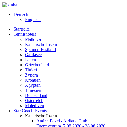
Deutsch
Englisch
Startseite
Tennishotels
Mallorca
Kanarische Inseln
Spanien-Festland
Gardasee
Italien
Griechenland
Türkei
Zypern
Kroatien
Ägypten
Tunesien
Deutschland
Österreich
Malediven
Star Coach Events
Kanarische Inseln
Andrei Pavel - Aldiana Club
Fuerteventura
17.08.2026 - 28.08.2026