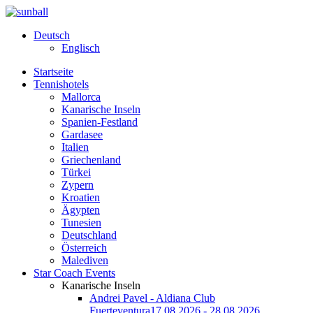
Deutsch
Englisch
Startseite
Tennishotels
Mallorca
Kanarische Inseln
Spanien-Festland
Gardasee
Italien
Griechenland
Türkei
Zypern
Kroatien
Ägypten
Tunesien
Deutschland
Österreich
Malediven
Star Coach Events
Kanarische Inseln
Andrei Pavel - Aldiana Club
Fuerteventura
17.08.2026 - 28.08.2026