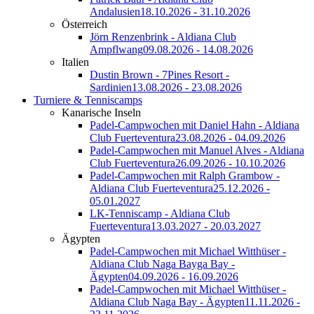
Andalusien
18.10.2026 - 31.10.2026
Österreich
Jörn Renzenbrink - Aldiana Club
Ampflwang
09.08.2026 - 14.08.2026
Italien
Dustin Brown - 7Pines Resort -
Sardinien
13.08.2026 - 23.08.2026
Turniere & Tenniscamps
Kanarische Inseln
Padel-Campwochen mit Daniel Hahn - Aldiana
Club Fuerteventura
23.08.2026 - 04.09.2026
Padel-Campwochen mit Manuel Alves - Aldiana
Club Fuerteventura
26.09.2026 - 10.10.2026
Padel-Campwochen mit Ralph Grambow -
Aldiana Club Fuerteventura
25.12.2026 -
05.01.2027
LK-Tenniscamp - Aldiana Club
Fuerteventura
13.03.2027 - 20.03.2027
Ägypten
Padel-Campwochen mit Michael Witthüser -
Aldiana Club Naga Bayga Bay -
Ägypten
04.09.2026 - 16.09.2026
Padel-Campwochen mit Michael Witthüser -
Aldiana Club Naga Bay - Ägypten
11.11.2026 -