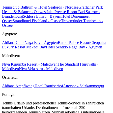
Tennisclub Baltrum & Hotel Sealords - Nordsee
Gräflicher Park
Health & Balance - Ostwestfalen
Precise Resort Bad Saarow -
Brandenburg
Schloss Elmau - Bayern
Hotel Dünenmeer -
Ostsee
Strandhotel Fischland - Ostsee
Travemünder Tennisclub -
Ostsee
Ägypten:
Aldiana Club Naga Bay - Ägypten
Baron Palace Resort
Cleopatra
Luxury Resort Makadi Bay
Hotel Sentido Naga Bay - Ägypten
Malediven:
Niva Kurumba Resort - Malediven
The Standard Huruvalhi -
Malediven
Niva Velassaru - Malediven
Österreich:
Aldiana Ampflwang
Hotel Rauriserhof
Attersee - Salzkammergut
Portugal:
Tennis Urlaub und professioneller Tennis-Service in zahlreichen
traumhaften Urlaubs-Destinationen auf mehr als 250
hervorragenden Tennisplätzen. Sunball arbeitet als internationale