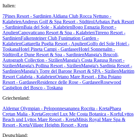
Italien:
7Pines Resort - Sardinien
Aldiana Club Rocca Nettuno -
Kalabrien
Andreus Golf & Spa Resort - Südtirol
Arbatax Park Resort
- Sardinien
Baia del Sole - Kalabrien
Bogo Egnazia Resort -
Apulien
Capovaticano Resort & Spa - Kalabrien
Tirreno Resort -
Sardinien
Falkensteiner Club Funimation Garden -
Kalabrien
Gattarella Puglia Resort - Apulien
Golfo del Sole Hotel -
Toskana
Hotel Pineta Campi - Gardasee
Hotel Sonnenalm -
Südtirol
Le Dune Resort & Spa - Sardinien
Mangia's Brucoli,
Autograph Collection - Sizilien
Mangia's Costa Ragusa Resort -
Sizilien
Mangia's Pollina Resort - Sizilien
Mangia's Sardinia Resort -
Sardinien
Mangia's Torre del Barone Resort & SPA - Sizilien
Maritim
Resort Calabria - Kalabrien
Ortano Mare Resort - Elba
Poiano
Resort - Gardasee
Residence delle Rose - Gardasee
Rosewood
Castiglion del Bosco - Toskana
Griechenland:
Aldemar Olympian - Peloponnes
ananea Rocrita - Kreta
Phaea
Cretan Malia - Kreta
Grecotel Lux Me Costa Botanica - Korfu
Lyttos
Beach und Lyttos Mare Resort - Kreta
Mitsis Royal Mare Spa &
Resort - Kreta
Village Heights Resort - Kreta
Deutschland: