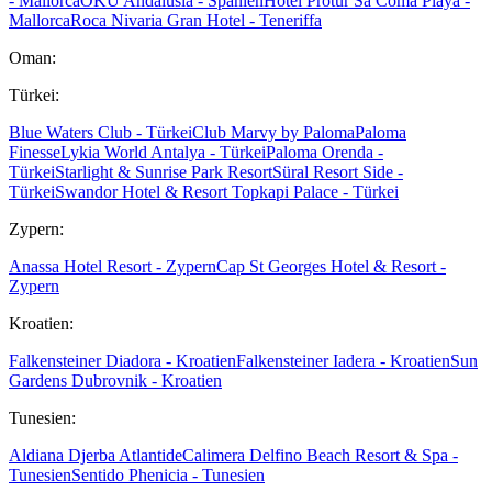
- Mallorca
OKU Andalusia - Spanien
Hotel Protur Sa Coma Playa -
Mallorca
Roca Nivaria Gran Hotel - Teneriffa
Oman:
Türkei:
Blue Waters Club - Türkei
Club Marvy by Paloma
Paloma
Finesse
Lykia World Antalya - Türkei
Paloma Orenda -
Türkei
Starlight & Sunrise Park Resort
Süral Resort Side -
Türkei
Swandor Hotel & Resort Topkapi Palace - Türkei
Zypern:
Anassa Hotel Resort - Zypern
Cap St Georges Hotel & Resort -
Zypern
Kroatien:
Falkensteiner Diadora - Kroatien
Falkensteiner Iadera - Kroatien
Sun
Gardens Dubrovnik - Kroatien
Tunesien:
Aldiana Djerba Atlantide
Calimera Delfino Beach Resort & Spa -
Tunesien
Sentido Phenicia - Tunesien