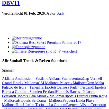
DBV11
Veröffentlicht
01 Feb. 2026
, Autor:
Arik
Alle Sunball Tennis & Reisen Standorte:
Spanien:
Aldiana Andalusien - Festland
Aldiana Fuerteventura
Cap Vermell
Grand Hotel - Mallorca
CM Mallorca Palace - Mallorca
Gran Melia
Palacio de Isora - Teneriffa
Hipotels Barrosa Park - Festland
Hipotels
Barrosa Garden - Spanien Festland
Hipotels Barrosa Palace -
Festland
Hipotels Cala Millor - Mallorca
Hipotels Eurotel Punta Rotja
- Mallorca
Hipotels Sa Coma - Mallorca
Paguera Linda Playa -
Mallorca
Hotel Jardin Tecina - La Gomera
Paguera Allsun Cormoran