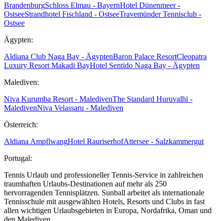
Brandenburg
Schloss Elmau - Bayern
Hotel Dünenmeer -
Ostsee
Strandhotel Fischland - Ostsee
Travemünder Tennisclub -
Ostsee
Ägypten:
Aldiana Club Naga Bay - Ägypten
Baron Palace Resort
Cleopatra
Luxury Resort Makadi Bay
Hotel Sentido Naga Bay - Ägypten
Malediven:
Niva Kurumba Resort - Malediven
The Standard Huruvalhi -
Malediven
Niva Velassaru - Malediven
Österreich:
Aldiana Ampflwang
Hotel Rauriserhof
Attersee - Salzkammergut
Portugal:
Tennis Urlaub und professioneller Tennis-Service in zahlreichen
traumhaften Urlaubs-Destinationen auf mehr als 250
hervorragenden Tennisplätzen. Sunball arbeitet als internationale
Tennisschule mit ausgewählten Hotels, Resorts und Clubs in fast
allen wichtigen Urlaubsgebieten in Europa, Nordafrika, Oman und
den Malediven.