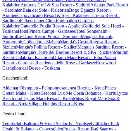
Kalabrien
Andreus Golf & Spa Resort - Südtirol
Arbatax Park Resort
- Sardinien
Baia del Sole - Kalabrien
Bogo Egnazia Resort -
Apulien
Capovaticano Resort & Spa - Kalabrien
Tirreno Resort -
Sardinien
Falkensteiner Club Funimation Garden -
Kalabrien
Gattarella Puglia Resort - Apulien
Golfo del Sole Hotel -
Toskana
Hotel Pineta Campi - Gardasee
Hotel Sonnenalm -
Südtirol
Le Dune Resort & Spa - Sardinien
Mangia's Brucoli,
Autograph Collection - Sizilien
Mangia's Costa Ragusa Resort -
Sizilien
Mangia's Pollina Resort - Sizilien
Mangia's Sardinia Resort -
Sardinien
Mangia's Torre del Barone Resort & SPA - Sizilien
Maritim
Resort Calabria - Kalabrien
Ortano Mare Resort - Elba
Poiano
Resort - Gardasee
Residence delle Rose - Gardasee
Rosewood
Castiglion del Bosco - Toskana
Griechenland:
Aldemar Olympian - Peloponnes
ananea Rocrita - Kreta
Phaea
Cretan Malia - Kreta
Grecotel Lux Me Costa Botanica - Korfu
Lyttos
Beach und Lyttos Mare Resort - Kreta
Mitsis Royal Mare Spa &
Resort - Kreta
Village Heights Resort - Kreta
Deutschland:
Tennisclub Baltrum & Hotel Sealords - Nordsee
Gräflicher Park
Health & Balance - Ostwestfalen
Precise Resort Bad Saarow -