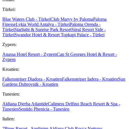
Türkei:
Blue Waters Club - Türkei
Club Marvy by Paloma
Paloma
Finesse
Lykia World Antalya - Türkei
Paloma Orenda -
Türkei
Starlight & Sunrise Park Resort
Süral Resort Side -
Türkei
Swandor Hotel & Resort Topkapi Palace - Türkei
Zypern:
Anassa Hotel Resort - Zypern
Cap St Georges Hotel & Resort -
Zypern
Kroatien:
Falkensteiner Diadora - Kroatien
Falkensteiner Iadera - Kroatien
Sun
Gardens Dubrovnik - Kroatien
Tunesien:
Aldiana Djerba Atlantide
Calimera Delfino Beach Resort & Spa -
Tunesien
Sentido Phenicia - Tunesien
Italien:
7Pines Resort - Sardinien
Aldiana Club Rocca Nettuno -