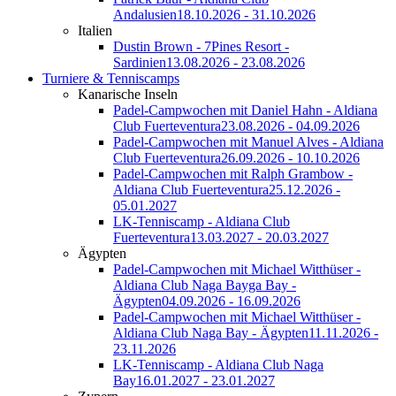
Andalusien
18.10.2026 - 31.10.2026
Italien
Dustin Brown - 7Pines Resort -
Sardinien
13.08.2026 - 23.08.2026
Turniere & Tenniscamps
Kanarische Inseln
Padel-Campwochen mit Daniel Hahn - Aldiana
Club Fuerteventura
23.08.2026 - 04.09.2026
Padel-Campwochen mit Manuel Alves - Aldiana
Club Fuerteventura
26.09.2026 - 10.10.2026
Padel-Campwochen mit Ralph Grambow -
Aldiana Club Fuerteventura
25.12.2026 -
05.01.2027
LK-Tenniscamp - Aldiana Club
Fuerteventura
13.03.2027 - 20.03.2027
Ägypten
Padel-Campwochen mit Michael Witthüser -
Aldiana Club Naga Bayga Bay -
Ägypten
04.09.2026 - 16.09.2026
Padel-Campwochen mit Michael Witthüser -
Aldiana Club Naga Bay - Ägypten
11.11.2026 -
23.11.2026
LK-Tenniscamp - Aldiana Club Naga
Bay
16.01.2027 - 23.01.2027