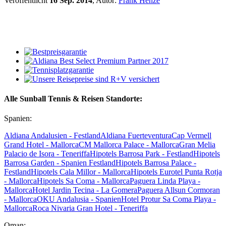
Veröffentlicht
16 Sep. 2014
, Autor:
Frank Henze
Alle Sunball Tennis & Reisen Standorte:
Spanien:
Aldiana Andalusien - Festland
Aldiana Fuerteventura
Cap Vermell
Grand Hotel - Mallorca
CM Mallorca Palace - Mallorca
Gran Melia
Palacio de Isora - Teneriffa
Hipotels Barrosa Park - Festland
Hipotels
Barrosa Garden - Spanien Festland
Hipotels Barrosa Palace -
Festland
Hipotels Cala Millor - Mallorca
Hipotels Eurotel Punta Rotja
- Mallorca
Hipotels Sa Coma - Mallorca
Paguera Linda Playa -
Mallorca
Hotel Jardin Tecina - La Gomera
Paguera Allsun Cormoran
- Mallorca
OKU Andalusia - Spanien
Hotel Protur Sa Coma Playa -
Mallorca
Roca Nivaria Gran Hotel - Teneriffa
Oman: