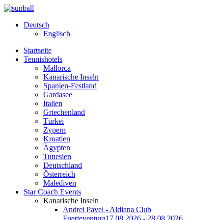
Deutsch
Englisch
Startseite
Tennishotels
Mallorca
Kanarische Inseln
Spanien-Festland
Gardasee
Italien
Griechenland
Türkei
Zypern
Kroatien
Ägypten
Tunesien
Deutschland
Österreich
Malediven
Star Coach Events
Kanarische Inseln
Andrei Pavel - Aldiana Club
Fuerteventura
17.08.2026 - 28.08.2026