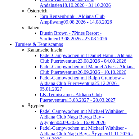
Andalusien
18.10.2026 - 31.10.2026
Österreich
Jörn Renzenbrink - Aldiana Club
Ampflwang
09.08.2026 - 14.08.2026
Italien
Dustin Brown - 7Pines Resort -
Sardinien
13.08.2026 - 23.08.2026
Turniere & Tenniscamps
Kanarische Inseln
Padel-Campwochen mit Daniel Hahn - Aldiana
Club Fuerteventura
23.08.2026 - 04.09.2026
Padel-Campwochen mit Manuel Alves - Aldiana
Club Fuerteventura
26.09.2026 - 10.10.2026
Padel-Campwochen mit Ralph Grambow -
Aldiana Club Fuerteventura
25.12.2026 -
05.01.2027
LK-Tenniscamp - Aldiana Club
Fuerteventura
13.03.2027 - 20.03.2027
Ägypten
Padel-Campwochen mit Michael Witthüser -
Aldiana Club Naga Bayga Bay -
Ägypten
04.09.2026 - 16.09.2026
Padel-Campwochen mit Michael Witthüser -
Aldiana Club Naga Bay - Ägypten
11.11.2026 -