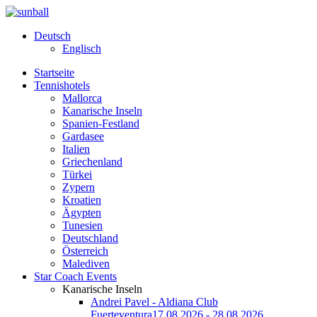
Deutsch
Englisch
Startseite
Tennishotels
Mallorca
Kanarische Inseln
Spanien-Festland
Gardasee
Italien
Griechenland
Türkei
Zypern
Kroatien
Ägypten
Tunesien
Deutschland
Österreich
Malediven
Star Coach Events
Kanarische Inseln
Andrei Pavel - Aldiana Club
Fuerteventura
17.08.2026 - 28.08.2026