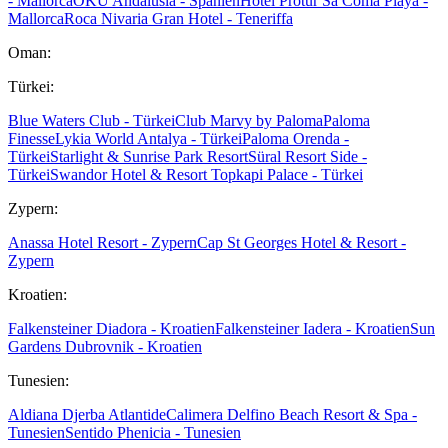
- Mallorca
OKU Andalusia - Spanien
Hotel Protur Sa Coma Playa -
Mallorca
Roca Nivaria Gran Hotel - Teneriffa
Oman:
Türkei:
Blue Waters Club - Türkei
Club Marvy by Paloma
Paloma
Finesse
Lykia World Antalya - Türkei
Paloma Orenda -
Türkei
Starlight & Sunrise Park Resort
Süral Resort Side -
Türkei
Swandor Hotel & Resort Topkapi Palace - Türkei
Zypern:
Anassa Hotel Resort - Zypern
Cap St Georges Hotel & Resort -
Zypern
Kroatien:
Falkensteiner Diadora - Kroatien
Falkensteiner Iadera - Kroatien
Sun
Gardens Dubrovnik - Kroatien
Tunesien:
Aldiana Djerba Atlantide
Calimera Delfino Beach Resort & Spa -
Tunesien
Sentido Phenicia - Tunesien