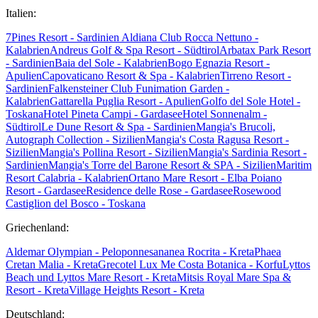
Italien:
7Pines Resort - Sardinien
Aldiana Club Rocca Nettuno -
Kalabrien
Andreus Golf & Spa Resort - Südtirol
Arbatax Park Resort
- Sardinien
Baia del Sole - Kalabrien
Bogo Egnazia Resort -
Apulien
Capovaticano Resort & Spa - Kalabrien
Tirreno Resort -
Sardinien
Falkensteiner Club Funimation Garden -
Kalabrien
Gattarella Puglia Resort - Apulien
Golfo del Sole Hotel -
Toskana
Hotel Pineta Campi - Gardasee
Hotel Sonnenalm -
Südtirol
Le Dune Resort & Spa - Sardinien
Mangia's Brucoli,
Autograph Collection - Sizilien
Mangia's Costa Ragusa Resort -
Sizilien
Mangia's Pollina Resort - Sizilien
Mangia's Sardinia Resort -
Sardinien
Mangia's Torre del Barone Resort & SPA - Sizilien
Maritim
Resort Calabria - Kalabrien
Ortano Mare Resort - Elba
Poiano
Resort - Gardasee
Residence delle Rose - Gardasee
Rosewood
Castiglion del Bosco - Toskana
Griechenland:
Aldemar Olympian - Peloponnes
ananea Rocrita - Kreta
Phaea
Cretan Malia - Kreta
Grecotel Lux Me Costa Botanica - Korfu
Lyttos
Beach und Lyttos Mare Resort - Kreta
Mitsis Royal Mare Spa &
Resort - Kreta
Village Heights Resort - Kreta
Deutschland: