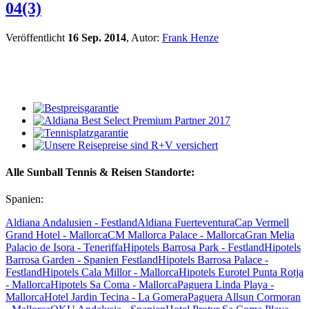
04(3)
Veröffentlicht
16 Sep. 2014
, Autor:
Frank Henze
Alle Sunball Tennis & Reisen Standorte:
Spanien:
Aldiana Andalusien - Festland
Aldiana Fuerteventura
Cap Vermell
Grand Hotel - Mallorca
CM Mallorca Palace - Mallorca
Gran Melia
Palacio de Isora - Teneriffa
Hipotels Barrosa Park - Festland
Hipotels
Barrosa Garden - Spanien Festland
Hipotels Barrosa Palace -
Festland
Hipotels Cala Millor - Mallorca
Hipotels Eurotel Punta Rotja
- Mallorca
Hipotels Sa Coma - Mallorca
Paguera Linda Playa -
Mallorca
Hotel Jardin Tecina - La Gomera
Paguera Allsun Cormoran