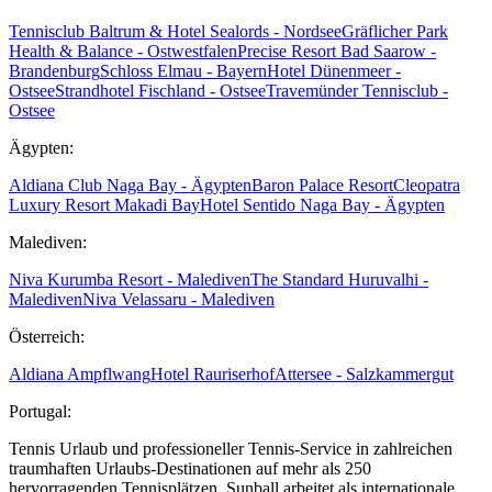
Tennisclub Baltrum & Hotel Sealords - Nordsee
Gräflicher Park
Health & Balance - Ostwestfalen
Precise Resort Bad Saarow -
Brandenburg
Schloss Elmau - Bayern
Hotel Dünenmeer -
Ostsee
Strandhotel Fischland - Ostsee
Travemünder Tennisclub -
Ostsee
Ägypten:
Aldiana Club Naga Bay - Ägypten
Baron Palace Resort
Cleopatra
Luxury Resort Makadi Bay
Hotel Sentido Naga Bay - Ägypten
Malediven:
Niva Kurumba Resort - Malediven
The Standard Huruvalhi -
Malediven
Niva Velassaru - Malediven
Österreich:
Aldiana Ampflwang
Hotel Rauriserhof
Attersee - Salzkammergut
Portugal:
Tennis Urlaub und professioneller Tennis-Service in zahlreichen
traumhaften Urlaubs-Destinationen auf mehr als 250
hervorragenden Tennisplätzen. Sunball arbeitet als internationale