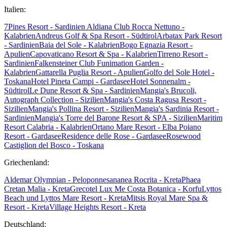
Italien:
7Pines Resort - Sardinien
Aldiana Club Rocca Nettuno -
Kalabrien
Andreus Golf & Spa Resort - Südtirol
Arbatax Park Resort
- Sardinien
Baia del Sole - Kalabrien
Bogo Egnazia Resort -
Apulien
Capovaticano Resort & Spa - Kalabrien
Tirreno Resort -
Sardinien
Falkensteiner Club Funimation Garden -
Kalabrien
Gattarella Puglia Resort - Apulien
Golfo del Sole Hotel -
Toskana
Hotel Pineta Campi - Gardasee
Hotel Sonnenalm -
Südtirol
Le Dune Resort & Spa - Sardinien
Mangia's Brucoli,
Autograph Collection - Sizilien
Mangia's Costa Ragusa Resort -
Sizilien
Mangia's Pollina Resort - Sizilien
Mangia's Sardinia Resort -
Sardinien
Mangia's Torre del Barone Resort & SPA - Sizilien
Maritim
Resort Calabria - Kalabrien
Ortano Mare Resort - Elba
Poiano
Resort - Gardasee
Residence delle Rose - Gardasee
Rosewood
Castiglion del Bosco - Toskana
Griechenland:
Aldemar Olympian - Peloponnes
ananea Rocrita - Kreta
Phaea
Cretan Malia - Kreta
Grecotel Lux Me Costa Botanica - Korfu
Lyttos
Beach und Lyttos Mare Resort - Kreta
Mitsis Royal Mare Spa &
Resort - Kreta
Village Heights Resort - Kreta
Deutschland: