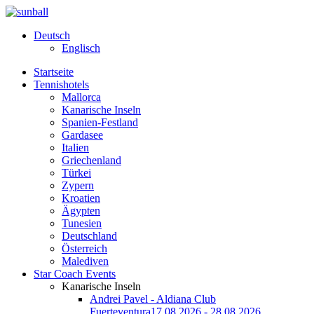
Deutsch
Englisch
Startseite
Tennishotels
Mallorca
Kanarische Inseln
Spanien-Festland
Gardasee
Italien
Griechenland
Türkei
Zypern
Kroatien
Ägypten
Tunesien
Deutschland
Österreich
Malediven
Star Coach Events
Kanarische Inseln
Andrei Pavel - Aldiana Club
Fuerteventura
17.08.2026 - 28.08.2026