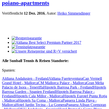
poiano-apartments
Veröffentlicht
12 Dez. 2016
, Autor:
Heiko Simmendinger
Alle Sunball Tennis & Reisen Standorte:
Spanien:
Aldiana Andalusien - Festland
Aldiana Fuerteventura
Cap Vermell
Grand Hotel - Mallorca
CM Mallorca Palace - Mallorca
Gran Melia
Palacio de Isora - Teneriffa
Hipotels Barrosa Park - Festland
Hipotels
Barrosa Garden - Spanien Festland
Hipotels Barrosa Palace -
Festland
Hipotels Cala Millor - Mallorca
Hipotels Eurotel Punta Rotja
- Mallorca
Hipotels Sa Coma - Mallorca
Paguera Linda Playa -
Mallorca
Hotel Jardin Tecina - La Gomera
Paguera Allsun Cormoran