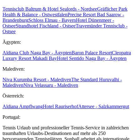
Tennisclub Baltrum & Hotel Sealords - Nordsee
Gräflicher Park
Health & Balance - Ostwestfalen
Precise Resort Bad Saarow -
Brandenburg
Schloss Elmau - Bayern
Hotel Dünenmeer -
Ostsee
Strandhotel Fischland - Ostsee
Travemünder Tennisclub -
Ostsee
Ägypten:
Aldiana Club Naga Bay - Ägypten
Baron Palace Resort
Cleopatra
Luxury Resort Makadi Bay
Hotel Sentido Naga Bay - Ägypten
Malediven:
Niva Kurumba Resort - Malediven
The Standard Huruvalhi -
Malediven
Niva Velassaru - Malediven
Österreich:
Aldiana Ampflwang
Hotel Rauriserhof
Attersee - Salzkammergut
Portugal:
Tennis Urlaub und professioneller Tennis-Service in zahlreichen
traumhaften Urlaubs-Destinationen auf mehr als 250
hervorragenden Tennisplätzen. Sunball arbeitet als internationale