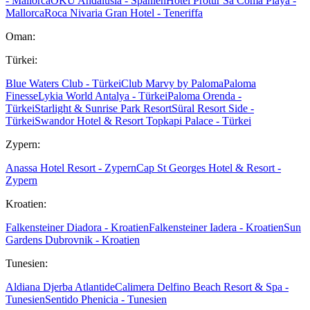
- Mallorca
OKU Andalusia - Spanien
Hotel Protur Sa Coma Playa -
Mallorca
Roca Nivaria Gran Hotel - Teneriffa
Oman:
Türkei:
Blue Waters Club - Türkei
Club Marvy by Paloma
Paloma
Finesse
Lykia World Antalya - Türkei
Paloma Orenda -
Türkei
Starlight & Sunrise Park Resort
Süral Resort Side -
Türkei
Swandor Hotel & Resort Topkapi Palace - Türkei
Zypern:
Anassa Hotel Resort - Zypern
Cap St Georges Hotel & Resort -
Zypern
Kroatien:
Falkensteiner Diadora - Kroatien
Falkensteiner Iadera - Kroatien
Sun
Gardens Dubrovnik - Kroatien
Tunesien:
Aldiana Djerba Atlantide
Calimera Delfino Beach Resort & Spa -
Tunesien
Sentido Phenicia - Tunesien