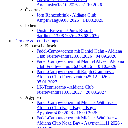
Andalusien
18.10.2026 - 31.10.2026
Österreich
Jörn Renzenbrink - Aldiana Club
Ampflwang
09.08.2026 - 14.08.2026
Italien
Dustin Brown - 7Pines Resort -
Sardinien
13.08.2026 - 23.08.2026
Turniere & Tenniscamps
Kanarische Inseln
Padel-Campwochen mit Daniel Hahn - Aldiana
Club Fuerteventura
23.08.2026 - 04.09.2026
Padel-Campwochen mit Manuel Alves - Aldiana
Club Fuerteventura
26.09.2026 - 10.10.2026
Padel-Campwochen mit Ralph Grambow -
Aldiana Club Fuerteventura
25.12.2026 -
05.01.2027
LK-Tenniscamp - Aldiana Club
Fuerteventura
13.03.2027 - 20.03.2027
Ägypten
Padel-Campwochen mit Michael Witthüser -
Aldiana Club Naga Bayga Bay -
Ägypten
04.09.2026 - 16.09.2026
Padel-Campwochen mit Michael Witthüser -
Aldiana Club Naga Bay - Ägypten
11.11.2026 -