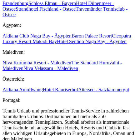
Brandenburg
Schloss Elmau - Bayern
Hotel Dünenmeer -
Ostsee
Strandhotel Fischland - Ostsee
Travemünder Tennisclub -
Ostsee
Ägypten:
Aldiana Club Naga Bay - Ägypten
Baron Palace Resort
Cleopatra
Luxury Resort Makadi Bay
Hotel Sentido Naga Bay - Ägypten
Malediven:
Niva Kurumba Resort - Malediven
The Standard Huruvalhi -
Malediven
Niva Velassaru - Malediven
Österreich:
Aldiana Ampflwang
Hotel Rauriserhof
Attersee - Salzkammergut
Portugal:
Tennis Urlaub und professioneller Tennis-Service in zahlreichen
traumhaften Urlaubs-Destinationen auf mehr als 250
hervorragenden Tennisplätzen. Sunball arbeitet als internationale
Tennisschule mit ausgewählten Hotels, Resorts und Clubs in fast
allen wichtigen Urlaubsgebieten in Europa, Nordafrika, Oman und
den Malediven.