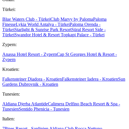
Türkei:
Blue Waters Club - Türkei
Club Marvy by Paloma
Paloma
Finesse
Lykia World Antalya - Türkei
Paloma Orenda -
Türkei
Starlight & Sunrise Park Resort
Süral Resort Side -
Türkei
Swandor Hotel & Resort Topkapi Palace - Türkei
Zypern:
Anassa Hotel Resort - Zypern
Cap St Georges Hotel & Resort -
Zypern
Kroatien:
Falkensteiner Diadora - Kroatien
Falkensteiner Iadera - Kroatien
Sun
Gardens Dubrovnik - Kroatien
Tunesien:
Aldiana Djerba Atlantide
Calimera Delfino Beach Resort & Spa -
Tunesien
Sentido Phenicia - Tunesien
Italien:
7Pines Resort - Sardinien
Aldiana Club Rocca Nettuno -