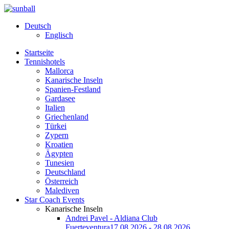
Deutsch
Englisch
Startseite
Tennishotels
Mallorca
Kanarische Inseln
Spanien-Festland
Gardasee
Italien
Griechenland
Türkei
Zypern
Kroatien
Ägypten
Tunesien
Deutschland
Österreich
Malediven
Star Coach Events
Kanarische Inseln
Andrei Pavel - Aldiana Club
Fuerteventura
17.08.2026 - 28.08.2026