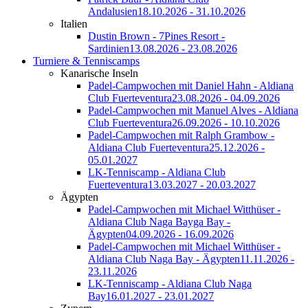
Andalusien
18.10.2026 - 31.10.2026
Italien
Dustin Brown - 7Pines Resort -
Sardinien
13.08.2026 - 23.08.2026
Turniere & Tenniscamps
Kanarische Inseln
Padel-Campwochen mit Daniel Hahn - Aldiana
Club Fuerteventura
23.08.2026 - 04.09.2026
Padel-Campwochen mit Manuel Alves - Aldiana
Club Fuerteventura
26.09.2026 - 10.10.2026
Padel-Campwochen mit Ralph Grambow -
Aldiana Club Fuerteventura
25.12.2026 -
05.01.2027
LK-Tenniscamp - Aldiana Club
Fuerteventura
13.03.2027 - 20.03.2027
Ägypten
Padel-Campwochen mit Michael Witthüser -
Aldiana Club Naga Bayga Bay -
Ägypten
04.09.2026 - 16.09.2026
Padel-Campwochen mit Michael Witthüser -
Aldiana Club Naga Bay - Ägypten
11.11.2026 -
23.11.2026
LK-Tenniscamp - Aldiana Club Naga
Bay
16.01.2027 - 23.01.2027