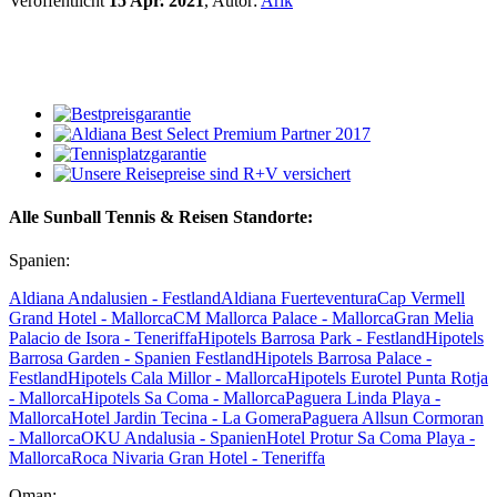
Veröffentlicht
15 Apr. 2021
, Autor:
Arik
Alle Sunball Tennis & Reisen Standorte:
Spanien:
Aldiana Andalusien - Festland
Aldiana Fuerteventura
Cap Vermell
Grand Hotel - Mallorca
CM Mallorca Palace - Mallorca
Gran Melia
Palacio de Isora - Teneriffa
Hipotels Barrosa Park - Festland
Hipotels
Barrosa Garden - Spanien Festland
Hipotels Barrosa Palace -
Festland
Hipotels Cala Millor - Mallorca
Hipotels Eurotel Punta Rotja
- Mallorca
Hipotels Sa Coma - Mallorca
Paguera Linda Playa -
Mallorca
Hotel Jardin Tecina - La Gomera
Paguera Allsun Cormoran
- Mallorca
OKU Andalusia - Spanien
Hotel Protur Sa Coma Playa -
Mallorca
Roca Nivaria Gran Hotel - Teneriffa
Oman: