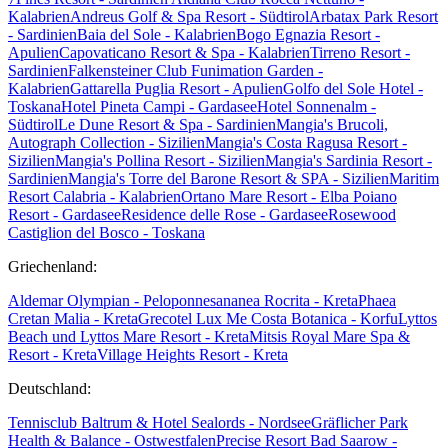
Kalabrien
Andreus Golf & Spa Resort - Südtirol
Arbatax Park Resort
- Sardinien
Baia del Sole - Kalabrien
Bogo Egnazia Resort -
Apulien
Capovaticano Resort & Spa - Kalabrien
Tirreno Resort -
Sardinien
Falkensteiner Club Funimation Garden -
Kalabrien
Gattarella Puglia Resort - Apulien
Golfo del Sole Hotel -
Toskana
Hotel Pineta Campi - Gardasee
Hotel Sonnenalm -
Südtirol
Le Dune Resort & Spa - Sardinien
Mangia's Brucoli,
Autograph Collection - Sizilien
Mangia's Costa Ragusa Resort -
Sizilien
Mangia's Pollina Resort - Sizilien
Mangia's Sardinia Resort -
Sardinien
Mangia's Torre del Barone Resort & SPA - Sizilien
Maritim
Resort Calabria - Kalabrien
Ortano Mare Resort - Elba
Poiano
Resort - Gardasee
Residence delle Rose - Gardasee
Rosewood
Castiglion del Bosco - Toskana
Griechenland:
Aldemar Olympian - Peloponnes
ananea Rocrita - Kreta
Phaea
Cretan Malia - Kreta
Grecotel Lux Me Costa Botanica - Korfu
Lyttos
Beach und Lyttos Mare Resort - Kreta
Mitsis Royal Mare Spa &
Resort - Kreta
Village Heights Resort - Kreta
Deutschland:
Tennisclub Baltrum & Hotel Sealords - Nordsee
Gräflicher Park
Health & Balance - Ostwestfalen
Precise Resort Bad Saarow -