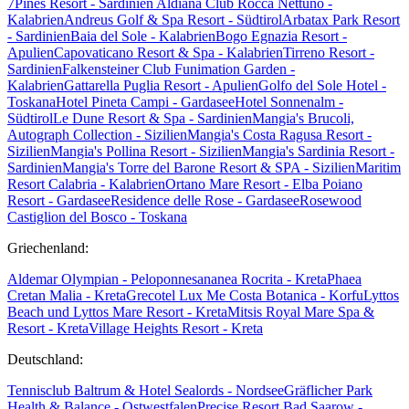
7Pines Resort - Sardinien
Aldiana Club Rocca Nettuno -
Kalabrien
Andreus Golf & Spa Resort - Südtirol
Arbatax Park Resort
- Sardinien
Baia del Sole - Kalabrien
Bogo Egnazia Resort -
Apulien
Capovaticano Resort & Spa - Kalabrien
Tirreno Resort -
Sardinien
Falkensteiner Club Funimation Garden -
Kalabrien
Gattarella Puglia Resort - Apulien
Golfo del Sole Hotel -
Toskana
Hotel Pineta Campi - Gardasee
Hotel Sonnenalm -
Südtirol
Le Dune Resort & Spa - Sardinien
Mangia's Brucoli,
Autograph Collection - Sizilien
Mangia's Costa Ragusa Resort -
Sizilien
Mangia's Pollina Resort - Sizilien
Mangia's Sardinia Resort -
Sardinien
Mangia's Torre del Barone Resort & SPA - Sizilien
Maritim
Resort Calabria - Kalabrien
Ortano Mare Resort - Elba
Poiano
Resort - Gardasee
Residence delle Rose - Gardasee
Rosewood
Castiglion del Bosco - Toskana
Griechenland:
Aldemar Olympian - Peloponnes
ananea Rocrita - Kreta
Phaea
Cretan Malia - Kreta
Grecotel Lux Me Costa Botanica - Korfu
Lyttos
Beach und Lyttos Mare Resort - Kreta
Mitsis Royal Mare Spa &
Resort - Kreta
Village Heights Resort - Kreta
Deutschland:
Tennisclub Baltrum & Hotel Sealords - Nordsee
Gräflicher Park
Health & Balance - Ostwestfalen
Precise Resort Bad Saarow -