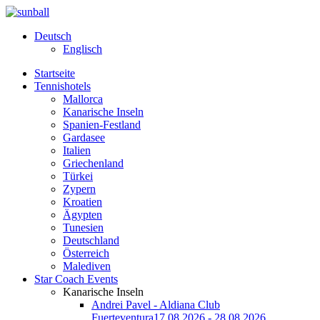
Deutsch
Englisch
Startseite
Tennishotels
Mallorca
Kanarische Inseln
Spanien-Festland
Gardasee
Italien
Griechenland
Türkei
Zypern
Kroatien
Ägypten
Tunesien
Deutschland
Österreich
Malediven
Star Coach Events
Kanarische Inseln
Andrei Pavel - Aldiana Club
Fuerteventura
17.08.2026 - 28.08.2026