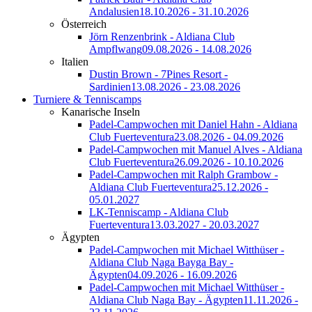
Andalusien
18.10.2026 - 31.10.2026
Österreich
Jörn Renzenbrink - Aldiana Club
Ampflwang
09.08.2026 - 14.08.2026
Italien
Dustin Brown - 7Pines Resort -
Sardinien
13.08.2026 - 23.08.2026
Turniere & Tenniscamps
Kanarische Inseln
Padel-Campwochen mit Daniel Hahn - Aldiana
Club Fuerteventura
23.08.2026 - 04.09.2026
Padel-Campwochen mit Manuel Alves - Aldiana
Club Fuerteventura
26.09.2026 - 10.10.2026
Padel-Campwochen mit Ralph Grambow -
Aldiana Club Fuerteventura
25.12.2026 -
05.01.2027
LK-Tenniscamp - Aldiana Club
Fuerteventura
13.03.2027 - 20.03.2027
Ägypten
Padel-Campwochen mit Michael Witthüser -
Aldiana Club Naga Bayga Bay -
Ägypten
04.09.2026 - 16.09.2026
Padel-Campwochen mit Michael Witthüser -
Aldiana Club Naga Bay - Ägypten
11.11.2026 -