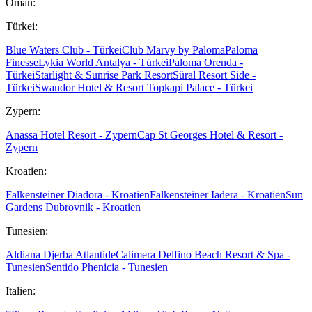
Oman:
Türkei:
Blue Waters Club - Türkei
Club Marvy by Paloma
Paloma
Finesse
Lykia World Antalya - Türkei
Paloma Orenda -
Türkei
Starlight & Sunrise Park Resort
Süral Resort Side -
Türkei
Swandor Hotel & Resort Topkapi Palace - Türkei
Zypern:
Anassa Hotel Resort - Zypern
Cap St Georges Hotel & Resort -
Zypern
Kroatien:
Falkensteiner Diadora - Kroatien
Falkensteiner Iadera - Kroatien
Sun
Gardens Dubrovnik - Kroatien
Tunesien:
Aldiana Djerba Atlantide
Calimera Delfino Beach Resort & Spa -
Tunesien
Sentido Phenicia - Tunesien
Italien: