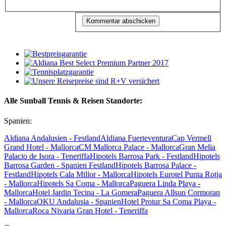
Alle Sunball Tennis & Reisen Standorte:
Spanien:
Aldiana Andalusien - Festland
Aldiana Fuerteventura
Cap Vermell
Grand Hotel - Mallorca
CM Mallorca Palace - Mallorca
Gran Melia
Palacio de Isora - Teneriffa
Hipotels Barrosa Park - Festland
Hipotels
Barrosa Garden - Spanien Festland
Hipotels Barrosa Palace -
Festland
Hipotels Cala Millor - Mallorca
Hipotels Eurotel Punta Rotja
- Mallorca
Hipotels Sa Coma - Mallorca
Paguera Linda Playa -
Mallorca
Hotel Jardin Tecina - La Gomera
Paguera Allsun Cormoran
- Mallorca
OKU Andalusia - Spanien
Hotel Protur Sa Coma Playa -
Mallorca
Roca Nivaria Gran Hotel - Teneriffa