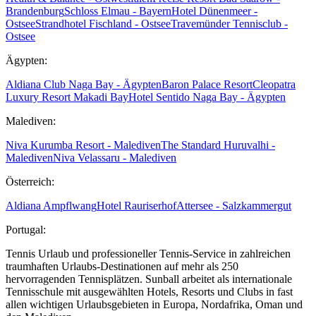
Brandenburg
Schloss Elmau - Bayern
Hotel Dünenmeer -
Ostsee
Strandhotel Fischland - Ostsee
Travemünder Tennisclub -
Ostsee
Ägypten:
Aldiana Club Naga Bay - Ägypten
Baron Palace Resort
Cleopatra
Luxury Resort Makadi Bay
Hotel Sentido Naga Bay - Ägypten
Malediven:
Niva Kurumba Resort - Malediven
The Standard Huruvalhi -
Malediven
Niva Velassaru - Malediven
Österreich:
Aldiana Ampflwang
Hotel Rauriserhof
Attersee - Salzkammergut
Portugal:
Tennis Urlaub und professioneller Tennis-Service in zahlreichen
traumhaften Urlaubs-Destinationen auf mehr als 250
hervorragenden Tennisplätzen. Sunball arbeitet als internationale
Tennisschule mit ausgewählten Hotels, Resorts und Clubs in fast
allen wichtigen Urlaubsgebieten in Europa, Nordafrika, Oman und