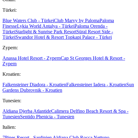
Türkei:
Blue Waters Club - Türkei
Club Marvy by Paloma
Paloma
Finesse
Lykia World Antalya - Türkei
Paloma Orenda -
Türkei
Starlight & Sunrise Park Resort
Süral Resort Side -
Türkei
Swandor Hotel & Resort Topkapi Palace - Türkei
Zypern:
Anassa Hotel Resort - Zypern
Cap St Georges Hotel & Resort -
Zypern
Kroatien:
Falkensteiner Diadora - Kroatien
Falkensteiner Iadera - Kroatien
Sun
Gardens Dubrovnik - Kroatien
Tunesien:
Aldiana Djerba Atlantide
Calimera Delfino Beach Resort & Spa -
Tunesien
Sentido Phenicia - Tunesien
Italien:
7Pines Resort - Sardinien
Aldiana Club Rocca Nettuno -