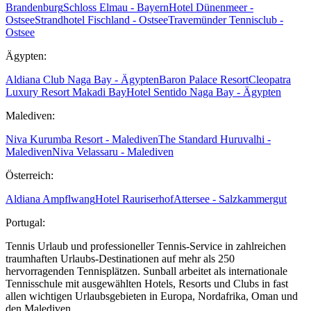
Brandenburg
Schloss Elmau - Bayern
Hotel Dünenmeer -
Ostsee
Strandhotel Fischland - Ostsee
Travemünder Tennisclub -
Ostsee
Ägypten:
Aldiana Club Naga Bay - Ägypten
Baron Palace Resort
Cleopatra
Luxury Resort Makadi Bay
Hotel Sentido Naga Bay - Ägypten
Malediven:
Niva Kurumba Resort - Malediven
The Standard Huruvalhi -
Malediven
Niva Velassaru - Malediven
Österreich:
Aldiana Ampflwang
Hotel Rauriserhof
Attersee - Salzkammergut
Portugal:
Tennis Urlaub und professioneller Tennis-Service in zahlreichen
traumhaften Urlaubs-Destinationen auf mehr als 250
hervorragenden Tennisplätzen. Sunball arbeitet als internationale
Tennisschule mit ausgewählten Hotels, Resorts und Clubs in fast
allen wichtigen Urlaubsgebieten in Europa, Nordafrika, Oman und
den Malediven.