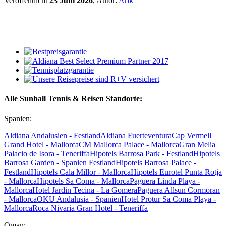
Veröffentlicht
23 Juni 2026
, Autor:
Arik
Alle Sunball Tennis & Reisen Standorte:
Spanien:
Aldiana Andalusien - Festland
Aldiana Fuerteventura
Cap Vermell
Grand Hotel - Mallorca
CM Mallorca Palace - Mallorca
Gran Melia
Palacio de Isora - Teneriffa
Hipotels Barrosa Park - Festland
Hipotels
Barrosa Garden - Spanien Festland
Hipotels Barrosa Palace -
Festland
Hipotels Cala Millor - Mallorca
Hipotels Eurotel Punta Rotja
- Mallorca
Hipotels Sa Coma - Mallorca
Paguera Linda Playa -
Mallorca
Hotel Jardin Tecina - La Gomera
Paguera Allsun Cormoran
- Mallorca
OKU Andalusia - Spanien
Hotel Protur Sa Coma Playa -
Mallorca
Roca Nivaria Gran Hotel - Teneriffa
Oman: