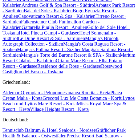
Kalabrien
Andreus Golf & Spa Resort - Südtirol
Arbatax Park Resort
- Sardinien
Baia del Sole - Kalabrien
Bogo Egnazia Resort -
Apulien
Capovaticano Resort & Spa - Kalabrien
Tirreno Resort -
Sardinien
Falkensteiner Club Funimation Garden -
Kalabrien
Gattarella Puglia Resort - Apulien
Golfo del Sole Hotel -
Toskana
Hotel Pineta Campi - Gardasee
Hotel Sonnenalm -
Südtirol
Le Dune Resort & Spa - Sardinien
Mangia's Brucoli,
Autograph Collection - Sizilien
Mangia's Costa Ragusa Resort -
Sizilien
Mangia's Pollina Resort - Sizilien
Mangia's Sardinia Resort -
Sardinien
Mangia's Torre del Barone Resort & SPA - Sizilien
Maritim
Resort Calabria - Kalabrien
Ortano Mare Resort - Elba
Poiano
Resort - Gardasee
Residence delle Rose - Gardasee
Rosewood
Castiglion del Bosco - Toskana
Griechenland:
Aldemar Olympian - Peloponnes
ananea Rocrita - Kreta
Phaea
Cretan Malia - Kreta
Grecotel Lux Me Costa Botanica - Korfu
Lyttos
Beach und Lyttos Mare Resort - Kreta
Mitsis Royal Mare Spa &
Resort - Kreta
Village Heights Resort - Kreta
Deutschland:
Tennisclub Baltrum & Hotel Sealords - Nordsee
Gräflicher Park
Health & Balance - Ostwestfalen
Precise Resort Bad Saarow -