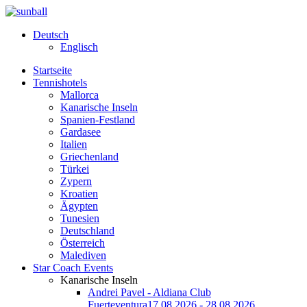
Deutsch
Englisch
Startseite
Tennishotels
Mallorca
Kanarische Inseln
Spanien-Festland
Gardasee
Italien
Griechenland
Türkei
Zypern
Kroatien
Ägypten
Tunesien
Deutschland
Österreich
Malediven
Star Coach Events
Kanarische Inseln
Andrei Pavel - Aldiana Club
Fuerteventura
17.08.2026 - 28.08.2026