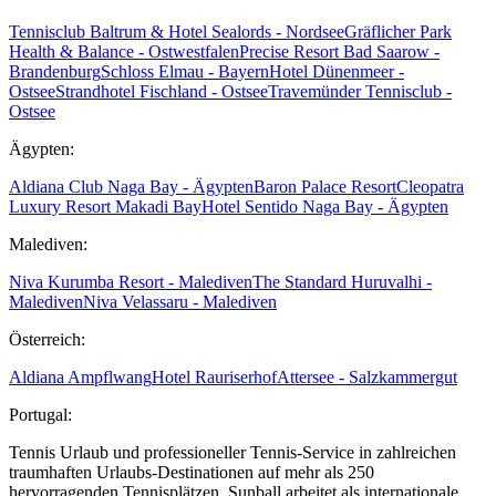
Tennisclub Baltrum & Hotel Sealords - Nordsee
Gräflicher Park
Health & Balance - Ostwestfalen
Precise Resort Bad Saarow -
Brandenburg
Schloss Elmau - Bayern
Hotel Dünenmeer -
Ostsee
Strandhotel Fischland - Ostsee
Travemünder Tennisclub -
Ostsee
Ägypten:
Aldiana Club Naga Bay - Ägypten
Baron Palace Resort
Cleopatra
Luxury Resort Makadi Bay
Hotel Sentido Naga Bay - Ägypten
Malediven:
Niva Kurumba Resort - Malediven
The Standard Huruvalhi -
Malediven
Niva Velassaru - Malediven
Österreich:
Aldiana Ampflwang
Hotel Rauriserhof
Attersee - Salzkammergut
Portugal:
Tennis Urlaub und professioneller Tennis-Service in zahlreichen
traumhaften Urlaubs-Destinationen auf mehr als 250
hervorragenden Tennisplätzen. Sunball arbeitet als internationale