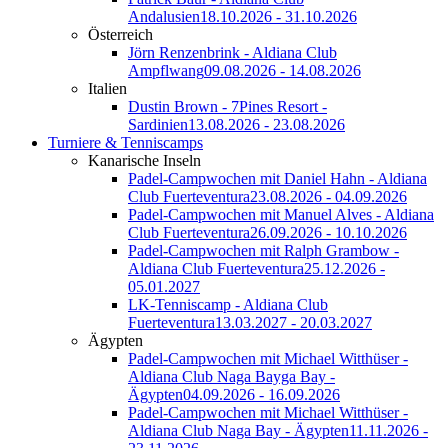
Andalusien
18.10.2026 - 31.10.2026
Österreich
Jörn Renzenbrink - Aldiana Club
Ampflwang
09.08.2026 - 14.08.2026
Italien
Dustin Brown - 7Pines Resort -
Sardinien
13.08.2026 - 23.08.2026
Turniere & Tenniscamps
Kanarische Inseln
Padel-Campwochen mit Daniel Hahn - Aldiana
Club Fuerteventura
23.08.2026 - 04.09.2026
Padel-Campwochen mit Manuel Alves - Aldiana
Club Fuerteventura
26.09.2026 - 10.10.2026
Padel-Campwochen mit Ralph Grambow -
Aldiana Club Fuerteventura
25.12.2026 -
05.01.2027
LK-Tenniscamp - Aldiana Club
Fuerteventura
13.03.2027 - 20.03.2027
Ägypten
Padel-Campwochen mit Michael Witthüser -
Aldiana Club Naga Bayga Bay -
Ägypten
04.09.2026 - 16.09.2026
Padel-Campwochen mit Michael Witthüser -
Aldiana Club Naga Bay - Ägypten
11.11.2026 -