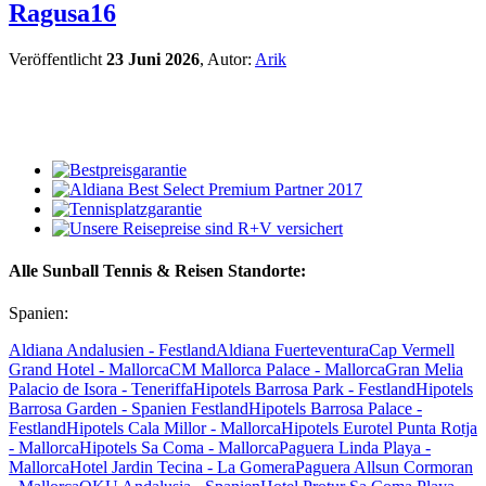
Ragusa16
Veröffentlicht
23 Juni 2026
, Autor:
Arik
Alle Sunball Tennis & Reisen Standorte:
Spanien:
Aldiana Andalusien - Festland
Aldiana Fuerteventura
Cap Vermell
Grand Hotel - Mallorca
CM Mallorca Palace - Mallorca
Gran Melia
Palacio de Isora - Teneriffa
Hipotels Barrosa Park - Festland
Hipotels
Barrosa Garden - Spanien Festland
Hipotels Barrosa Palace -
Festland
Hipotels Cala Millor - Mallorca
Hipotels Eurotel Punta Rotja
- Mallorca
Hipotels Sa Coma - Mallorca
Paguera Linda Playa -
Mallorca
Hotel Jardin Tecina - La Gomera
Paguera Allsun Cormoran