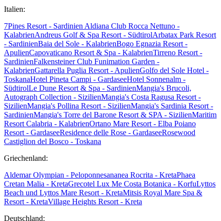
Italien:
7Pines Resort - Sardinien
Aldiana Club Rocca Nettuno -
Kalabrien
Andreus Golf & Spa Resort - Südtirol
Arbatax Park Resort
- Sardinien
Baia del Sole - Kalabrien
Bogo Egnazia Resort -
Apulien
Capovaticano Resort & Spa - Kalabrien
Tirreno Resort -
Sardinien
Falkensteiner Club Funimation Garden -
Kalabrien
Gattarella Puglia Resort - Apulien
Golfo del Sole Hotel -
Toskana
Hotel Pineta Campi - Gardasee
Hotel Sonnenalm -
Südtirol
Le Dune Resort & Spa - Sardinien
Mangia's Brucoli,
Autograph Collection - Sizilien
Mangia's Costa Ragusa Resort -
Sizilien
Mangia's Pollina Resort - Sizilien
Mangia's Sardinia Resort -
Sardinien
Mangia's Torre del Barone Resort & SPA - Sizilien
Maritim
Resort Calabria - Kalabrien
Ortano Mare Resort - Elba
Poiano
Resort - Gardasee
Residence delle Rose - Gardasee
Rosewood
Castiglion del Bosco - Toskana
Griechenland:
Aldemar Olympian - Peloponnes
ananea Rocrita - Kreta
Phaea
Cretan Malia - Kreta
Grecotel Lux Me Costa Botanica - Korfu
Lyttos
Beach und Lyttos Mare Resort - Kreta
Mitsis Royal Mare Spa &
Resort - Kreta
Village Heights Resort - Kreta
Deutschland: