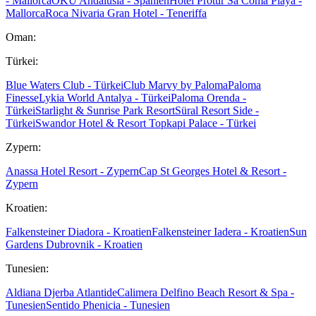
- Mallorca
OKU Andalusia - Spanien
Hotel Protur Sa Coma Playa -
Mallorca
Roca Nivaria Gran Hotel - Teneriffa
Oman:
Türkei:
Blue Waters Club - Türkei
Club Marvy by Paloma
Paloma
Finesse
Lykia World Antalya - Türkei
Paloma Orenda -
Türkei
Starlight & Sunrise Park Resort
Süral Resort Side -
Türkei
Swandor Hotel & Resort Topkapi Palace - Türkei
Zypern:
Anassa Hotel Resort - Zypern
Cap St Georges Hotel & Resort -
Zypern
Kroatien:
Falkensteiner Diadora - Kroatien
Falkensteiner Iadera - Kroatien
Sun
Gardens Dubrovnik - Kroatien
Tunesien:
Aldiana Djerba Atlantide
Calimera Delfino Beach Resort & Spa -
Tunesien
Sentido Phenicia - Tunesien