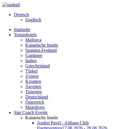
Deutsch
Englisch
Startseite
Tennishotels
Mallorca
Kanarische Inseln
Spanien-Festland
Gardasee
Italien
Griechenland
Türkei
Zypern
Kroatien
Ägypten
Tunesien
Deutschland
Österreich
Malediven
Star Coach Events
Kanarische Inseln
Andrei Pavel - Aldiana Club
Fuerteventura
17.08.2026 - 28.08.2026