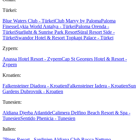
Türkei:
Blue Waters Club - Türkei
Club Marvy by Paloma
Paloma
Finesse
Lykia World Antalya - Türkei
Paloma Orenda -
Türkei
Starlight & Sunrise Park Resort
Süral Resort Side -
Türkei
Swandor Hotel & Resort Topkapi Palace - Türkei
Zypern:
Anassa Hotel Resort - Zypern
Cap St Georges Hotel & Resort -
Zypern
Kroatien:
Falkensteiner Diadora - Kroatien
Falkensteiner Iadera - Kroatien
Sun
Gardens Dubrovnik - Kroatien
Tunesien:
Aldiana Djerba Atlantide
Calimera Delfino Beach Resort & Spa -
Tunesien
Sentido Phenicia - Tunesien
Italien:
7Pines Resort - Sardinien
Aldiana Club Rocca Nettuno -