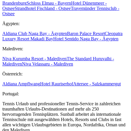
Brandenburg
Schloss Elmau - Bayern
Hotel Dünenmeer -
Ostsee
Strandhotel Fischland - Ostsee
Travemünder Tennisclub -
Ostsee
Ägypten:
Aldiana Club Naga Bay - Ägypten
Baron Palace Resort
Cleopatra
Luxury Resort Makadi Bay
Hotel Sentido Naga Bay - Ägypten
Malediven:
Niva Kurumba Resort - Malediven
The Standard Huruvalhi -
Malediven
Niva Velassaru - Malediven
Österreich:
Aldiana Ampflwang
Hotel Rauriserhof
Attersee - Salzkammergut
Portugal:
Tennis Urlaub und professioneller Tennis-Service in zahlreichen
traumhaften Urlaubs-Destinationen auf mehr als 250
hervorragenden Tennisplätzen. Sunball arbeitet als internationale
Tennisschule mit ausgewählten Hotels, Resorts und Clubs in fast
allen wichtigen Urlaubsgebieten in Europa, Nordafrika, Oman und
den Malediven.