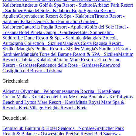
Kalabrien
Andreus Golf & Spa Resort - Südtirol
Arbatax Park Resort
- Sardinien
Baia del Sole - Kalabrien
Bogo Egnazia Resort -
Apulien
Capovaticano Resort & Spa - Kalabrien
Tirreno Resort -
Sardinien
Falkensteiner Club Funimation Garden -
Kalabrien
Gattarella Puglia Resort - Apulien
Golfo del Sole Hotel -
Toskana
Hotel Pineta Campi - Gardasee
Hotel Sonnenalm -
Südtirol
Le Dune Resort & Spa - Sardinien
Mangia's Brucoli,
Autograph Collection - Sizilien
Mangia's Costa Ragusa Resort -
Sizilien
Mangia's Pollina Resort - Sizilien
Mangia's Sardinia Resort -
Sardinien
Mangia's Torre del Barone Resort & SPA - Sizilien
Maritim
Resort Calabria - Kalabrien
Ortano Mare Resort - Elba
Poiano
Resort - Gardasee
Residence delle Rose - Gardasee
Rosewood
Castiglion del Bosco - Toskana
Griechenland:
Aldemar Olympian - Peloponnes
ananea Rocrita - Kreta
Phaea
Cretan Malia - Kreta
Grecotel Lux Me Costa Botanica - Korfu
Lyttos
Beach und Lyttos Mare Resort - Kreta
Mitsis Royal Mare Spa &
Resort - Kreta
Village Heights Resort - Kreta
Deutschland:
Tennisclub Baltrum & Hotel Sealords - Nordsee
Gräflicher Park
Health & Balance - Ostwestfalen
Precise Resort Bad Saarow -