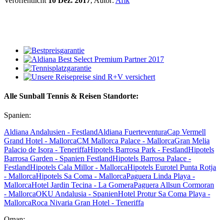
Veröffentlicht
10 Dez. 2017
, Autor:
Arik
Alle Sunball Tennis & Reisen Standorte:
Spanien:
Aldiana Andalusien - Festland
Aldiana Fuerteventura
Cap Vermell
Grand Hotel - Mallorca
CM Mallorca Palace - Mallorca
Gran Melia
Palacio de Isora - Teneriffa
Hipotels Barrosa Park - Festland
Hipotels
Barrosa Garden - Spanien Festland
Hipotels Barrosa Palace -
Festland
Hipotels Cala Millor - Mallorca
Hipotels Eurotel Punta Rotja
- Mallorca
Hipotels Sa Coma - Mallorca
Paguera Linda Playa -
Mallorca
Hotel Jardin Tecina - La Gomera
Paguera Allsun Cormoran
- Mallorca
OKU Andalusia - Spanien
Hotel Protur Sa Coma Playa -
Mallorca
Roca Nivaria Gran Hotel - Teneriffa
Oman: