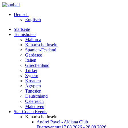
Deutsch
Englisch
Startseite
Tennishotels
Mallorca
Kanarische Inseln
Spanien-Festland
Gardasee
Italien
Griechenland
Türkei
Zypern
Kroatien
Ägypten
Tunesien
Deutschland
Österreich
Malediven
Star Coach Events
Kanarische Inseln
Andrei Pavel - Aldiana Club
Fuerteventura
17.08.2026 - 28.08.2026