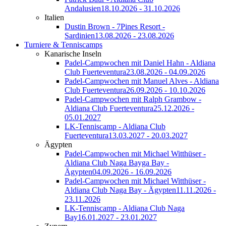
Andalusien
18.10.2026 - 31.10.2026
Italien
Dustin Brown - 7Pines Resort -
Sardinien
13.08.2026 - 23.08.2026
Turniere & Tenniscamps
Kanarische Inseln
Padel-Campwochen mit Daniel Hahn - Aldiana
Club Fuerteventura
23.08.2026 - 04.09.2026
Padel-Campwochen mit Manuel Alves - Aldiana
Club Fuerteventura
26.09.2026 - 10.10.2026
Padel-Campwochen mit Ralph Grambow -
Aldiana Club Fuerteventura
25.12.2026 -
05.01.2027
LK-Tenniscamp - Aldiana Club
Fuerteventura
13.03.2027 - 20.03.2027
Ägypten
Padel-Campwochen mit Michael Witthüser -
Aldiana Club Naga Bayga Bay -
Ägypten
04.09.2026 - 16.09.2026
Padel-Campwochen mit Michael Witthüser -
Aldiana Club Naga Bay - Ägypten
11.11.2026 -
23.11.2026
LK-Tenniscamp - Aldiana Club Naga
Bay
16.01.2027 - 23.01.2027