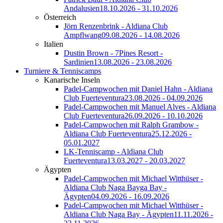
Andalusien
18.10.2026 - 31.10.2026
Österreich
Jörn Renzenbrink - Aldiana Club
Ampflwang
09.08.2026 - 14.08.2026
Italien
Dustin Brown - 7Pines Resort -
Sardinien
13.08.2026 - 23.08.2026
Turniere & Tenniscamps
Kanarische Inseln
Padel-Campwochen mit Daniel Hahn - Aldiana
Club Fuerteventura
23.08.2026 - 04.09.2026
Padel-Campwochen mit Manuel Alves - Aldiana
Club Fuerteventura
26.09.2026 - 10.10.2026
Padel-Campwochen mit Ralph Grambow -
Aldiana Club Fuerteventura
25.12.2026 -
05.01.2027
LK-Tenniscamp - Aldiana Club
Fuerteventura
13.03.2027 - 20.03.2027
Ägypten
Padel-Campwochen mit Michael Witthüser -
Aldiana Club Naga Bayga Bay -
Ägypten
04.09.2026 - 16.09.2026
Padel-Campwochen mit Michael Witthüser -
Aldiana Club Naga Bay - Ägypten
11.11.2026 -