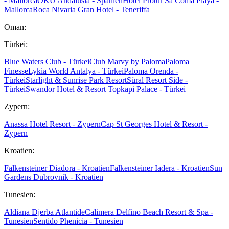
- Mallorca
OKU Andalusia - Spanien
Hotel Protur Sa Coma Playa -
Mallorca
Roca Nivaria Gran Hotel - Teneriffa
Oman:
Türkei:
Blue Waters Club - Türkei
Club Marvy by Paloma
Paloma
Finesse
Lykia World Antalya - Türkei
Paloma Orenda -
Türkei
Starlight & Sunrise Park Resort
Süral Resort Side -
Türkei
Swandor Hotel & Resort Topkapi Palace - Türkei
Zypern:
Anassa Hotel Resort - Zypern
Cap St Georges Hotel & Resort -
Zypern
Kroatien:
Falkensteiner Diadora - Kroatien
Falkensteiner Iadera - Kroatien
Sun
Gardens Dubrovnik - Kroatien
Tunesien:
Aldiana Djerba Atlantide
Calimera Delfino Beach Resort & Spa -
Tunesien
Sentido Phenicia - Tunesien