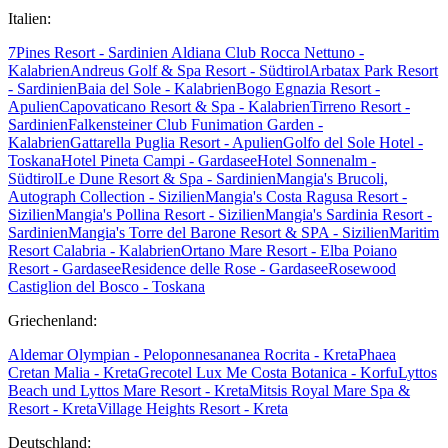
Italien:
7Pines Resort - Sardinien
Aldiana Club Rocca Nettuno -
Kalabrien
Andreus Golf & Spa Resort - Südtirol
Arbatax Park Resort
- Sardinien
Baia del Sole - Kalabrien
Bogo Egnazia Resort -
Apulien
Capovaticano Resort & Spa - Kalabrien
Tirreno Resort -
Sardinien
Falkensteiner Club Funimation Garden -
Kalabrien
Gattarella Puglia Resort - Apulien
Golfo del Sole Hotel -
Toskana
Hotel Pineta Campi - Gardasee
Hotel Sonnenalm -
Südtirol
Le Dune Resort & Spa - Sardinien
Mangia's Brucoli,
Autograph Collection - Sizilien
Mangia's Costa Ragusa Resort -
Sizilien
Mangia's Pollina Resort - Sizilien
Mangia's Sardinia Resort -
Sardinien
Mangia's Torre del Barone Resort & SPA - Sizilien
Maritim
Resort Calabria - Kalabrien
Ortano Mare Resort - Elba
Poiano
Resort - Gardasee
Residence delle Rose - Gardasee
Rosewood
Castiglion del Bosco - Toskana
Griechenland:
Aldemar Olympian - Peloponnes
ananea Rocrita - Kreta
Phaea
Cretan Malia - Kreta
Grecotel Lux Me Costa Botanica - Korfu
Lyttos
Beach und Lyttos Mare Resort - Kreta
Mitsis Royal Mare Spa &
Resort - Kreta
Village Heights Resort - Kreta
Deutschland: