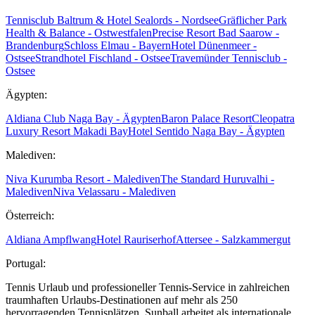
Tennisclub Baltrum & Hotel Sealords - Nordsee
Gräflicher Park
Health & Balance - Ostwestfalen
Precise Resort Bad Saarow -
Brandenburg
Schloss Elmau - Bayern
Hotel Dünenmeer -
Ostsee
Strandhotel Fischland - Ostsee
Travemünder Tennisclub -
Ostsee
Ägypten:
Aldiana Club Naga Bay - Ägypten
Baron Palace Resort
Cleopatra
Luxury Resort Makadi Bay
Hotel Sentido Naga Bay - Ägypten
Malediven:
Niva Kurumba Resort - Malediven
The Standard Huruvalhi -
Malediven
Niva Velassaru - Malediven
Österreich:
Aldiana Ampflwang
Hotel Rauriserhof
Attersee - Salzkammergut
Portugal:
Tennis Urlaub und professioneller Tennis-Service in zahlreichen
traumhaften Urlaubs-Destinationen auf mehr als 250
hervorragenden Tennisplätzen. Sunball arbeitet als internationale