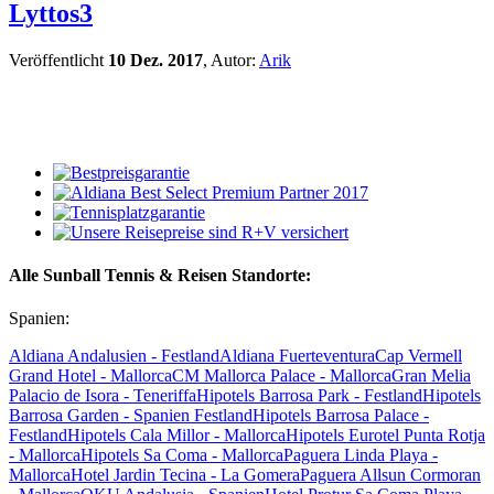
Lyttos3
Veröffentlicht
10 Dez. 2017
, Autor:
Arik
Alle Sunball Tennis & Reisen Standorte:
Spanien:
Aldiana Andalusien - Festland
Aldiana Fuerteventura
Cap Vermell
Grand Hotel - Mallorca
CM Mallorca Palace - Mallorca
Gran Melia
Palacio de Isora - Teneriffa
Hipotels Barrosa Park - Festland
Hipotels
Barrosa Garden - Spanien Festland
Hipotels Barrosa Palace -
Festland
Hipotels Cala Millor - Mallorca
Hipotels Eurotel Punta Rotja
- Mallorca
Hipotels Sa Coma - Mallorca
Paguera Linda Playa -
Mallorca
Hotel Jardin Tecina - La Gomera
Paguera Allsun Cormoran