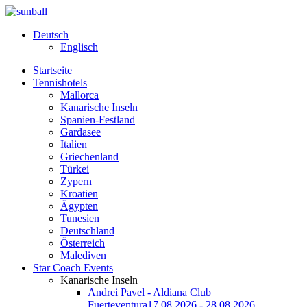
Deutsch
Englisch
Startseite
Tennishotels
Mallorca
Kanarische Inseln
Spanien-Festland
Gardasee
Italien
Griechenland
Türkei
Zypern
Kroatien
Ägypten
Tunesien
Deutschland
Österreich
Malediven
Star Coach Events
Kanarische Inseln
Andrei Pavel - Aldiana Club
Fuerteventura
17.08.2026 - 28.08.2026