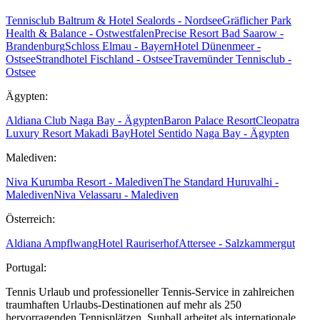
Tennisclub Baltrum & Hotel Sealords - Nordsee
Gräflicher Park
Health & Balance - Ostwestfalen
Precise Resort Bad Saarow -
Brandenburg
Schloss Elmau - Bayern
Hotel Dünenmeer -
Ostsee
Strandhotel Fischland - Ostsee
Travemünder Tennisclub -
Ostsee
Ägypten:
Aldiana Club Naga Bay - Ägypten
Baron Palace Resort
Cleopatra
Luxury Resort Makadi Bay
Hotel Sentido Naga Bay - Ägypten
Malediven:
Niva Kurumba Resort - Malediven
The Standard Huruvalhi -
Malediven
Niva Velassaru - Malediven
Österreich:
Aldiana Ampflwang
Hotel Rauriserhof
Attersee - Salzkammergut
Portugal:
Tennis Urlaub und professioneller Tennis-Service in zahlreichen
traumhaften Urlaubs-Destinationen auf mehr als 250
hervorragenden Tennisplätzen. Sunball arbeitet als internationale