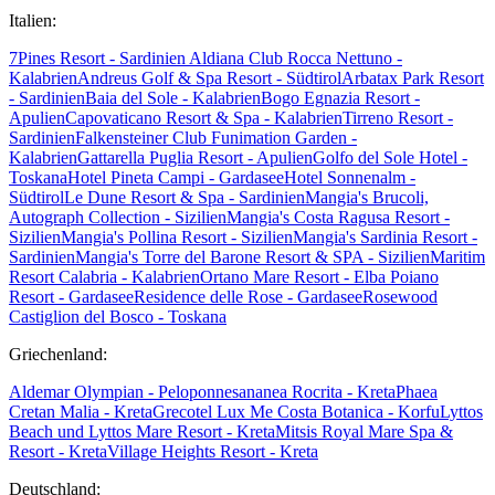
Italien:
7Pines Resort - Sardinien
Aldiana Club Rocca Nettuno -
Kalabrien
Andreus Golf & Spa Resort - Südtirol
Arbatax Park Resort
- Sardinien
Baia del Sole - Kalabrien
Bogo Egnazia Resort -
Apulien
Capovaticano Resort & Spa - Kalabrien
Tirreno Resort -
Sardinien
Falkensteiner Club Funimation Garden -
Kalabrien
Gattarella Puglia Resort - Apulien
Golfo del Sole Hotel -
Toskana
Hotel Pineta Campi - Gardasee
Hotel Sonnenalm -
Südtirol
Le Dune Resort & Spa - Sardinien
Mangia's Brucoli,
Autograph Collection - Sizilien
Mangia's Costa Ragusa Resort -
Sizilien
Mangia's Pollina Resort - Sizilien
Mangia's Sardinia Resort -
Sardinien
Mangia's Torre del Barone Resort & SPA - Sizilien
Maritim
Resort Calabria - Kalabrien
Ortano Mare Resort - Elba
Poiano
Resort - Gardasee
Residence delle Rose - Gardasee
Rosewood
Castiglion del Bosco - Toskana
Griechenland:
Aldemar Olympian - Peloponnes
ananea Rocrita - Kreta
Phaea
Cretan Malia - Kreta
Grecotel Lux Me Costa Botanica - Korfu
Lyttos
Beach und Lyttos Mare Resort - Kreta
Mitsis Royal Mare Spa &
Resort - Kreta
Village Heights Resort - Kreta
Deutschland: