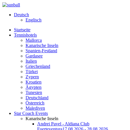
Deutsch
Englisch
Startseite
Tennishotels
Mallorca
Kanarische Inseln
Spanien-Festland
Gardasee
Italien
Griechenland
Türkei
Zypern
Kroatien
Ägypten
Tunesien
Deutschland
Österreich
Malediven
Star Coach Events
Kanarische Inseln
Andrei Pavel - Aldiana Club
Fuerteventura
17.08.2026 - 28.08.2026