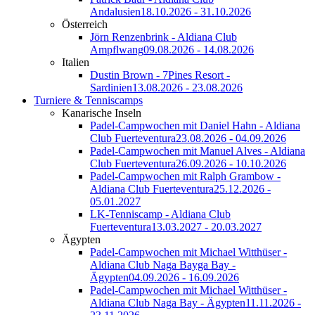
Andalusien
18.10.2026 - 31.10.2026
Österreich
Jörn Renzenbrink - Aldiana Club
Ampflwang
09.08.2026 - 14.08.2026
Italien
Dustin Brown - 7Pines Resort -
Sardinien
13.08.2026 - 23.08.2026
Turniere & Tenniscamps
Kanarische Inseln
Padel-Campwochen mit Daniel Hahn - Aldiana
Club Fuerteventura
23.08.2026 - 04.09.2026
Padel-Campwochen mit Manuel Alves - Aldiana
Club Fuerteventura
26.09.2026 - 10.10.2026
Padel-Campwochen mit Ralph Grambow -
Aldiana Club Fuerteventura
25.12.2026 -
05.01.2027
LK-Tenniscamp - Aldiana Club
Fuerteventura
13.03.2027 - 20.03.2027
Ägypten
Padel-Campwochen mit Michael Witthüser -
Aldiana Club Naga Bayga Bay -
Ägypten
04.09.2026 - 16.09.2026
Padel-Campwochen mit Michael Witthüser -
Aldiana Club Naga Bay - Ägypten
11.11.2026 -