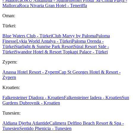
- Mallorca
OKU Andalusia - Spanien
Hotel Protur Sa Coma Playa -
Mallorca
Roca Nivaria Gran Hotel - Teneriffa
Oman:
Türkei:
Blue Waters Club - Türkei
Club Marvy by Paloma
Paloma
Finesse
Lykia World Antalya - Türkei
Paloma Orenda -
Türkei
Starlight & Sunrise Park Resort
Süral Resort Side -
Türkei
Swandor Hotel & Resort Topkapi Palace - Türkei
Zypern:
Anassa Hotel Resort - Zypern
Cap St Georges Hotel & Resort -
Zypern
Kroatien:
Falkensteiner Diadora - Kroatien
Falkensteiner Iadera - Kroatien
Sun
Gardens Dubrovnik - Kroatien
Tunesien:
Aldiana Djerba Atlantide
Calimera Delfino Beach Resort & Spa -
Tunesien
Sentido Phenicia - Tunesien