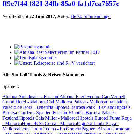
ff9c7f44-f821-34fb-85a0-fa1d7ca7657c
Veröffentlicht
22 Juni 2017
, Autor:
Heiko Simmendinger
Alle Sunball Tennis & Reisen Standorte:
Spanien:
Aldiana Andalusien - Festland
Aldiana Fuerteventura
Cap Vermell
Grand Hotel - Mallorca
CM Mallorca Palace - Mallorca
Gran Melia
Palacio de Isora - Teneriffa
Hipotels Barrosa Park - Festland
Hipotels
Barrosa Garden - Spanien Festland
Hipotels Barrosa Palace -
Festland
Hipotels Cala Millor - Mallorca
Hipotels Eurotel Punta Rotja
- Mallorca
Hipotels Sa Coma - Mallorca
Paguera Linda Playa -
Mallorca
Hotel Jardin Tecina - La Gomera
Paguera Allsun Cormoran