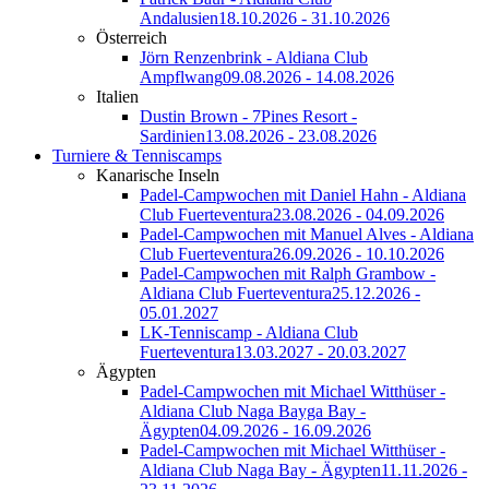
Andalusien
18.10.2026 - 31.10.2026
Österreich
Jörn Renzenbrink - Aldiana Club
Ampflwang
09.08.2026 - 14.08.2026
Italien
Dustin Brown - 7Pines Resort -
Sardinien
13.08.2026 - 23.08.2026
Turniere & Tenniscamps
Kanarische Inseln
Padel-Campwochen mit Daniel Hahn - Aldiana
Club Fuerteventura
23.08.2026 - 04.09.2026
Padel-Campwochen mit Manuel Alves - Aldiana
Club Fuerteventura
26.09.2026 - 10.10.2026
Padel-Campwochen mit Ralph Grambow -
Aldiana Club Fuerteventura
25.12.2026 -
05.01.2027
LK-Tenniscamp - Aldiana Club
Fuerteventura
13.03.2027 - 20.03.2027
Ägypten
Padel-Campwochen mit Michael Witthüser -
Aldiana Club Naga Bayga Bay -
Ägypten
04.09.2026 - 16.09.2026
Padel-Campwochen mit Michael Witthüser -
Aldiana Club Naga Bay - Ägypten
11.11.2026 -