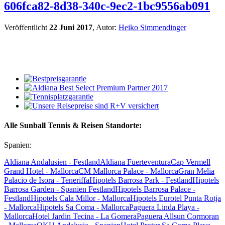
606fca82-8d38-340c-9ec2-1bc9556ab091
Veröffentlicht
22 Juni 2017
, Autor:
Heiko Simmendinger
Alle Sunball Tennis & Reisen Standorte:
Spanien:
Aldiana Andalusien - Festland
Aldiana Fuerteventura
Cap Vermell
Grand Hotel - Mallorca
CM Mallorca Palace - Mallorca
Gran Melia
Palacio de Isora - Teneriffa
Hipotels Barrosa Park - Festland
Hipotels
Barrosa Garden - Spanien Festland
Hipotels Barrosa Palace -
Festland
Hipotels Cala Millor - Mallorca
Hipotels Eurotel Punta Rotja
- Mallorca
Hipotels Sa Coma - Mallorca
Paguera Linda Playa -
Mallorca
Hotel Jardin Tecina - La Gomera
Paguera Allsun Cormoran