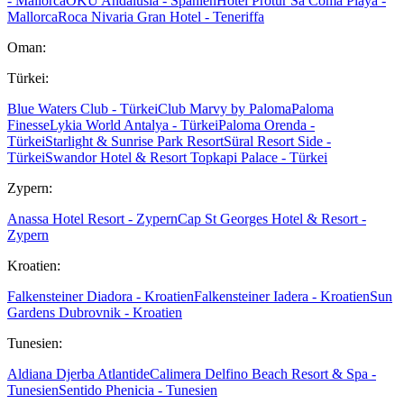
- Mallorca
OKU Andalusia - Spanien
Hotel Protur Sa Coma Playa -
Mallorca
Roca Nivaria Gran Hotel - Teneriffa
Oman:
Türkei:
Blue Waters Club - Türkei
Club Marvy by Paloma
Paloma
Finesse
Lykia World Antalya - Türkei
Paloma Orenda -
Türkei
Starlight & Sunrise Park Resort
Süral Resort Side -
Türkei
Swandor Hotel & Resort Topkapi Palace - Türkei
Zypern:
Anassa Hotel Resort - Zypern
Cap St Georges Hotel & Resort -
Zypern
Kroatien:
Falkensteiner Diadora - Kroatien
Falkensteiner Iadera - Kroatien
Sun
Gardens Dubrovnik - Kroatien
Tunesien:
Aldiana Djerba Atlantide
Calimera Delfino Beach Resort & Spa -
Tunesien
Sentido Phenicia - Tunesien