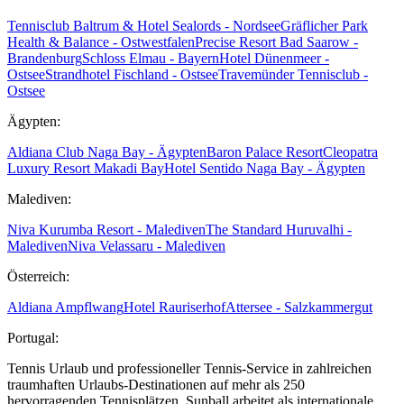
Tennisclub Baltrum & Hotel Sealords - Nordsee
Gräflicher Park
Health & Balance - Ostwestfalen
Precise Resort Bad Saarow -
Brandenburg
Schloss Elmau - Bayern
Hotel Dünenmeer -
Ostsee
Strandhotel Fischland - Ostsee
Travemünder Tennisclub -
Ostsee
Ägypten:
Aldiana Club Naga Bay - Ägypten
Baron Palace Resort
Cleopatra
Luxury Resort Makadi Bay
Hotel Sentido Naga Bay - Ägypten
Malediven:
Niva Kurumba Resort - Malediven
The Standard Huruvalhi -
Malediven
Niva Velassaru - Malediven
Österreich:
Aldiana Ampflwang
Hotel Rauriserhof
Attersee - Salzkammergut
Portugal:
Tennis Urlaub und professioneller Tennis-Service in zahlreichen
traumhaften Urlaubs-Destinationen auf mehr als 250
hervorragenden Tennisplätzen. Sunball arbeitet als internationale