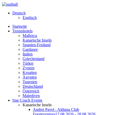
Deutsch
Englisch
Startseite
Tennishotels
Mallorca
Kanarische Inseln
Spanien-Festland
Gardasee
Italien
Griechenland
Türkei
Zypern
Kroatien
Ägypten
Tunesien
Deutschland
Österreich
Malediven
Star Coach Events
Kanarische Inseln
Andrei Pavel - Aldiana Club
Fuerteventura
17.08.2026 - 28.08.2026