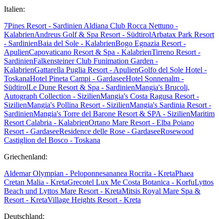
Italien:
7Pines Resort - Sardinien
Aldiana Club Rocca Nettuno -
Kalabrien
Andreus Golf & Spa Resort - Südtirol
Arbatax Park Resort
- Sardinien
Baia del Sole - Kalabrien
Bogo Egnazia Resort -
Apulien
Capovaticano Resort & Spa - Kalabrien
Tirreno Resort -
Sardinien
Falkensteiner Club Funimation Garden -
Kalabrien
Gattarella Puglia Resort - Apulien
Golfo del Sole Hotel -
Toskana
Hotel Pineta Campi - Gardasee
Hotel Sonnenalm -
Südtirol
Le Dune Resort & Spa - Sardinien
Mangia's Brucoli,
Autograph Collection - Sizilien
Mangia's Costa Ragusa Resort -
Sizilien
Mangia's Pollina Resort - Sizilien
Mangia's Sardinia Resort -
Sardinien
Mangia's Torre del Barone Resort & SPA - Sizilien
Maritim
Resort Calabria - Kalabrien
Ortano Mare Resort - Elba
Poiano
Resort - Gardasee
Residence delle Rose - Gardasee
Rosewood
Castiglion del Bosco - Toskana
Griechenland:
Aldemar Olympian - Peloponnes
ananea Rocrita - Kreta
Phaea
Cretan Malia - Kreta
Grecotel Lux Me Costa Botanica - Korfu
Lyttos
Beach und Lyttos Mare Resort - Kreta
Mitsis Royal Mare Spa &
Resort - Kreta
Village Heights Resort - Kreta
Deutschland: