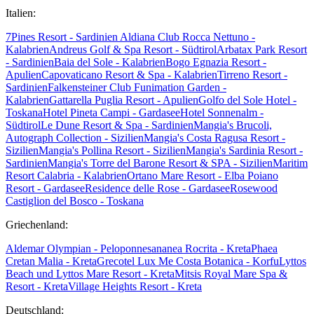
Italien:
7Pines Resort - Sardinien
Aldiana Club Rocca Nettuno -
Kalabrien
Andreus Golf & Spa Resort - Südtirol
Arbatax Park Resort
- Sardinien
Baia del Sole - Kalabrien
Bogo Egnazia Resort -
Apulien
Capovaticano Resort & Spa - Kalabrien
Tirreno Resort -
Sardinien
Falkensteiner Club Funimation Garden -
Kalabrien
Gattarella Puglia Resort - Apulien
Golfo del Sole Hotel -
Toskana
Hotel Pineta Campi - Gardasee
Hotel Sonnenalm -
Südtirol
Le Dune Resort & Spa - Sardinien
Mangia's Brucoli,
Autograph Collection - Sizilien
Mangia's Costa Ragusa Resort -
Sizilien
Mangia's Pollina Resort - Sizilien
Mangia's Sardinia Resort -
Sardinien
Mangia's Torre del Barone Resort & SPA - Sizilien
Maritim
Resort Calabria - Kalabrien
Ortano Mare Resort - Elba
Poiano
Resort - Gardasee
Residence delle Rose - Gardasee
Rosewood
Castiglion del Bosco - Toskana
Griechenland:
Aldemar Olympian - Peloponnes
ananea Rocrita - Kreta
Phaea
Cretan Malia - Kreta
Grecotel Lux Me Costa Botanica - Korfu
Lyttos
Beach und Lyttos Mare Resort - Kreta
Mitsis Royal Mare Spa &
Resort - Kreta
Village Heights Resort - Kreta
Deutschland: