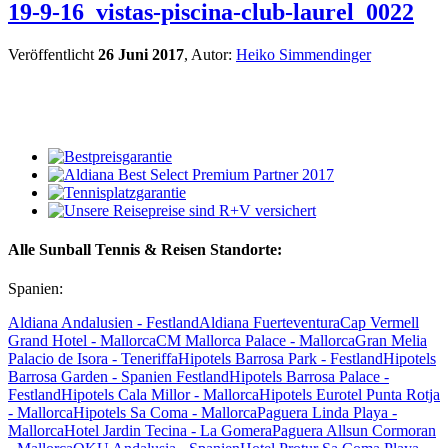
19-9-16_vistas-piscina-club-laurel_0022
Veröffentlicht
26 Juni 2017
, Autor:
Heiko Simmendinger
Alle Sunball Tennis & Reisen Standorte:
Spanien:
Aldiana Andalusien - Festland
Aldiana Fuerteventura
Cap Vermell
Grand Hotel - Mallorca
CM Mallorca Palace - Mallorca
Gran Melia
Palacio de Isora - Teneriffa
Hipotels Barrosa Park - Festland
Hipotels
Barrosa Garden - Spanien Festland
Hipotels Barrosa Palace -
Festland
Hipotels Cala Millor - Mallorca
Hipotels Eurotel Punta Rotja
- Mallorca
Hipotels Sa Coma - Mallorca
Paguera Linda Playa -
Mallorca
Hotel Jardin Tecina - La Gomera
Paguera Allsun Cormoran