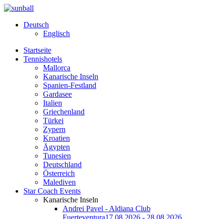
Deutsch
Englisch
Startseite
Tennishotels
Mallorca
Kanarische Inseln
Spanien-Festland
Gardasee
Italien
Griechenland
Türkei
Zypern
Kroatien
Ägypten
Tunesien
Deutschland
Österreich
Malediven
Star Coach Events
Kanarische Inseln
Andrei Pavel - Aldiana Club
Fuerteventura
17.08.2026 - 28.08.2026