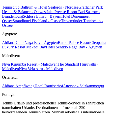
Tennisclub Baltrum & Hotel Sealords - Nordsee
Gräflicher Park
Health & Balance - Ostwestfalen
Precise Resort Bad Saarow -
Brandenburg
Schloss Elmau - Bayern
Hotel Dünenmeer -
Ostsee
Strandhotel Fischland - Ostsee
Travemünder Tennisclub -
Ostsee
Ägypten:
Aldiana Club Naga Bay - Ägypten
Baron Palace Resort
Cleopatra
Luxury Resort Makadi Bay
Hotel Sentido Naga Bay - Ägypten
Malediven:
Niva Kurumba Resort - Malediven
The Standard Huruvalhi -
Malediven
Niva Velassaru - Malediven
Österreich:
Aldiana Ampflwang
Hotel Rauriserhof
Attersee - Salzkammergut
Portugal:
Tennis Urlaub und professioneller Tennis-Service in zahlreichen
traumhaften Urlaubs-Destinationen auf mehr als 250
hervorragenden Tennisplätzen. Sunball arbeitet als internationale