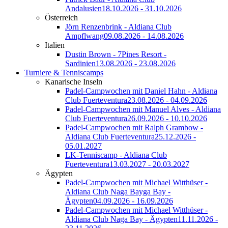
Andalusien
18.10.2026 - 31.10.2026
Österreich
Jörn Renzenbrink - Aldiana Club
Ampflwang
09.08.2026 - 14.08.2026
Italien
Dustin Brown - 7Pines Resort -
Sardinien
13.08.2026 - 23.08.2026
Turniere & Tenniscamps
Kanarische Inseln
Padel-Campwochen mit Daniel Hahn - Aldiana
Club Fuerteventura
23.08.2026 - 04.09.2026
Padel-Campwochen mit Manuel Alves - Aldiana
Club Fuerteventura
26.09.2026 - 10.10.2026
Padel-Campwochen mit Ralph Grambow -
Aldiana Club Fuerteventura
25.12.2026 -
05.01.2027
LK-Tenniscamp - Aldiana Club
Fuerteventura
13.03.2027 - 20.03.2027
Ägypten
Padel-Campwochen mit Michael Witthüser -
Aldiana Club Naga Bayga Bay -
Ägypten
04.09.2026 - 16.09.2026
Padel-Campwochen mit Michael Witthüser -
Aldiana Club Naga Bay - Ägypten
11.11.2026 -