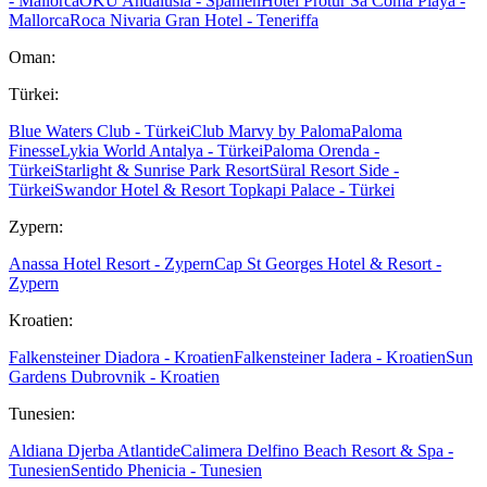
- Mallorca
OKU Andalusia - Spanien
Hotel Protur Sa Coma Playa -
Mallorca
Roca Nivaria Gran Hotel - Teneriffa
Oman:
Türkei:
Blue Waters Club - Türkei
Club Marvy by Paloma
Paloma
Finesse
Lykia World Antalya - Türkei
Paloma Orenda -
Türkei
Starlight & Sunrise Park Resort
Süral Resort Side -
Türkei
Swandor Hotel & Resort Topkapi Palace - Türkei
Zypern:
Anassa Hotel Resort - Zypern
Cap St Georges Hotel & Resort -
Zypern
Kroatien:
Falkensteiner Diadora - Kroatien
Falkensteiner Iadera - Kroatien
Sun
Gardens Dubrovnik - Kroatien
Tunesien:
Aldiana Djerba Atlantide
Calimera Delfino Beach Resort & Spa -
Tunesien
Sentido Phenicia - Tunesien