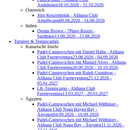
Andalusien
18.10.2026 - 31.10.2026
Österreich
Jörn Renzenbrink - Aldiana Club
Ampflwang
09.08.2026 - 14.08.2026
Italien
Dustin Brown - 7Pines Resort -
Sardinien
13.08.2026 - 23.08.2026
Turniere & Tenniscamps
Kanarische Inseln
Padel-Campwochen mit Daniel Hahn - Aldiana
Club Fuerteventura
23.08.2026 - 04.09.2026
Padel-Campwochen mit Manuel Alves - Aldiana
Club Fuerteventura
26.09.2026 - 10.10.2026
Padel-Campwochen mit Ralph Grambow -
Aldiana Club Fuerteventura
25.12.2026 -
05.01.2027
LK-Tenniscamp - Aldiana Club
Fuerteventura
13.03.2027 - 20.03.2027
Ägypten
Padel-Campwochen mit Michael Witthüser -
Aldiana Club Naga Bayga Bay -
Ägypten
04.09.2026 - 16.09.2026
Padel-Campwochen mit Michael Witthüser -
Aldiana Club Naga Bay - Ägypten
11.11.2026 -