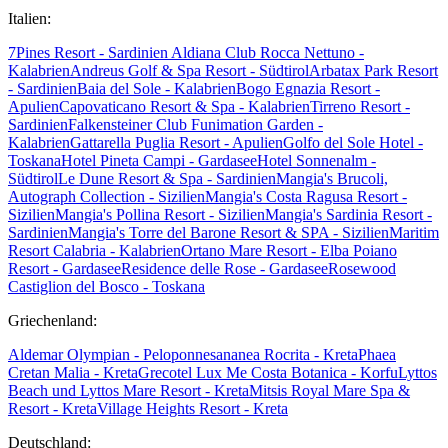
Italien:
7Pines Resort - Sardinien
Aldiana Club Rocca Nettuno -
Kalabrien
Andreus Golf & Spa Resort - Südtirol
Arbatax Park Resort
- Sardinien
Baia del Sole - Kalabrien
Bogo Egnazia Resort -
Apulien
Capovaticano Resort & Spa - Kalabrien
Tirreno Resort -
Sardinien
Falkensteiner Club Funimation Garden -
Kalabrien
Gattarella Puglia Resort - Apulien
Golfo del Sole Hotel -
Toskana
Hotel Pineta Campi - Gardasee
Hotel Sonnenalm -
Südtirol
Le Dune Resort & Spa - Sardinien
Mangia's Brucoli,
Autograph Collection - Sizilien
Mangia's Costa Ragusa Resort -
Sizilien
Mangia's Pollina Resort - Sizilien
Mangia's Sardinia Resort -
Sardinien
Mangia's Torre del Barone Resort & SPA - Sizilien
Maritim
Resort Calabria - Kalabrien
Ortano Mare Resort - Elba
Poiano
Resort - Gardasee
Residence delle Rose - Gardasee
Rosewood
Castiglion del Bosco - Toskana
Griechenland:
Aldemar Olympian - Peloponnes
ananea Rocrita - Kreta
Phaea
Cretan Malia - Kreta
Grecotel Lux Me Costa Botanica - Korfu
Lyttos
Beach und Lyttos Mare Resort - Kreta
Mitsis Royal Mare Spa &
Resort - Kreta
Village Heights Resort - Kreta
Deutschland: