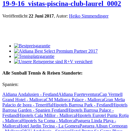
19-9-16_vistas-piscina-club-laurel_0002
Veröffentlicht
22 Juni 2017
, Autor:
Heiko Simmendinger
Alle Sunball Tennis & Reisen Standorte:
Spanien:
Aldiana Andalusien - Festland
Aldiana Fuerteventura
Cap Vermell
Grand Hotel - Mallorca
CM Mallorca Palace - Mallorca
Gran Melia
Palacio de Isora - Teneriffa
Hipotels Barrosa Park - Festland
Hipotels
Barrosa Garden - Spanien Festland
Hipotels Barrosa Palace -
Festland
Hipotels Cala Millor - Mallorca
Hipotels Eurotel Punta Rotja
- Mallorca
Hipotels Sa Coma - Mallorca
Paguera Linda Playa -
Mallorca
Hotel Jardin Tecina - La Gomera
Paguera Allsun Cormoran