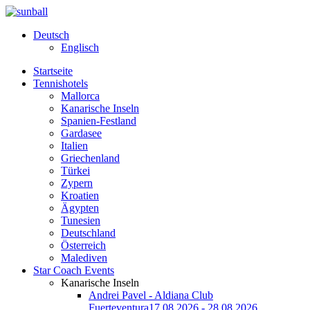
Deutsch
Englisch
Startseite
Tennishotels
Mallorca
Kanarische Inseln
Spanien-Festland
Gardasee
Italien
Griechenland
Türkei
Zypern
Kroatien
Ägypten
Tunesien
Deutschland
Österreich
Malediven
Star Coach Events
Kanarische Inseln
Andrei Pavel - Aldiana Club
Fuerteventura
17.08.2026 - 28.08.2026