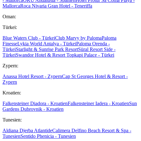
- Mallorca
OKU Andalusia - Spanien
Hotel Protur Sa Coma Playa -
Mallorca
Roca Nivaria Gran Hotel - Teneriffa
Oman:
Türkei:
Blue Waters Club - Türkei
Club Marvy by Paloma
Paloma
Finesse
Lykia World Antalya - Türkei
Paloma Orenda -
Türkei
Starlight & Sunrise Park Resort
Süral Resort Side -
Türkei
Swandor Hotel & Resort Topkapi Palace - Türkei
Zypern:
Anassa Hotel Resort - Zypern
Cap St Georges Hotel & Resort -
Zypern
Kroatien:
Falkensteiner Diadora - Kroatien
Falkensteiner Iadera - Kroatien
Sun
Gardens Dubrovnik - Kroatien
Tunesien:
Aldiana Djerba Atlantide
Calimera Delfino Beach Resort & Spa -
Tunesien
Sentido Phenicia - Tunesien