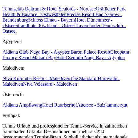
Tennisclub Baltrum & Hotel Sealords - Nordsee
Gräflicher Park
Health & Balance - Ostwestfalen
Precise Resort Bad Saarow -
Brandenburg
Schloss Elmau - Bayern
Hotel Dünenmeer -
Ostsee
Strandhotel Fischland - Ostsee
Travemünder Tennisclub -
Ostsee
Ägypten:
Aldiana Club Naga Bay - Ägypten
Baron Palace Resort
Cleopatra
Luxury Resort Makadi Bay
Hotel Sentido Naga Bay - Ägypten
Malediven:
Niva Kurumba Resort - Malediven
The Standard Huruvalhi -
Malediven
Niva Velassaru - Malediven
Österreich:
Aldiana Ampflwang
Hotel Rauriserhof
Attersee - Salzkammergut
Portugal:
Tennis Urlaub und professioneller Tennis-Service in zahlreichen
traumhaften Urlaubs-Destinationen auf mehr als 250
hervorragenden Tennisplätzen. Sunball arbeitet als internationale