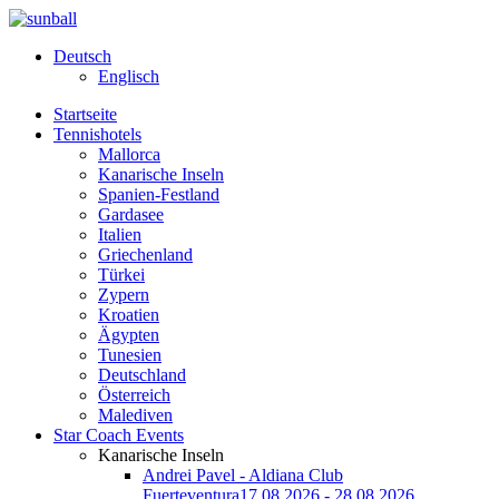
Deutsch
Englisch
Startseite
Tennishotels
Mallorca
Kanarische Inseln
Spanien-Festland
Gardasee
Italien
Griechenland
Türkei
Zypern
Kroatien
Ägypten
Tunesien
Deutschland
Österreich
Malediven
Star Coach Events
Kanarische Inseln
Andrei Pavel - Aldiana Club
Fuerteventura
17.08.2026 - 28.08.2026