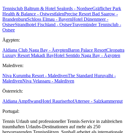
Tennisclub Baltrum & Hotel Sealords - Nordsee
Gräflicher Park
Health & Balance - Ostwestfalen
Precise Resort Bad Saarow -
Brandenburg
Schloss Elmau - Bayern
Hotel Dünenmeer -
Ostsee
Strandhotel Fischland - Ostsee
Travemünder Tennisclub -
Ostsee
Ägypten:
Aldiana Club Naga Bay - Ägypten
Baron Palace Resort
Cleopatra
Luxury Resort Makadi Bay
Hotel Sentido Naga Bay - Ägypten
Malediven:
Niva Kurumba Resort - Malediven
The Standard Huruvalhi -
Malediven
Niva Velassaru - Malediven
Österreich:
Aldiana Ampflwang
Hotel Rauriserhof
Attersee - Salzkammergut
Portugal:
Tennis Urlaub und professioneller Tennis-Service in zahlreichen
traumhaften Urlaubs-Destinationen auf mehr als 250
hervorragenden Tennisplätzen. Sunball arbeitet als internationale