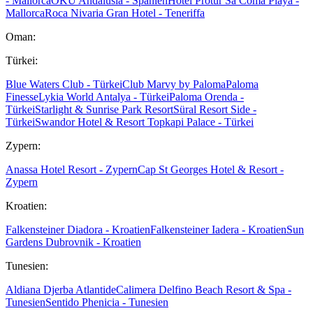
- Mallorca
OKU Andalusia - Spanien
Hotel Protur Sa Coma Playa -
Mallorca
Roca Nivaria Gran Hotel - Teneriffa
Oman:
Türkei:
Blue Waters Club - Türkei
Club Marvy by Paloma
Paloma
Finesse
Lykia World Antalya - Türkei
Paloma Orenda -
Türkei
Starlight & Sunrise Park Resort
Süral Resort Side -
Türkei
Swandor Hotel & Resort Topkapi Palace - Türkei
Zypern:
Anassa Hotel Resort - Zypern
Cap St Georges Hotel & Resort -
Zypern
Kroatien:
Falkensteiner Diadora - Kroatien
Falkensteiner Iadera - Kroatien
Sun
Gardens Dubrovnik - Kroatien
Tunesien:
Aldiana Djerba Atlantide
Calimera Delfino Beach Resort & Spa -
Tunesien
Sentido Phenicia - Tunesien