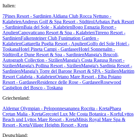
Italien:
7Pines Resort - Sardinien
Aldiana Club Rocca Nettuno -
Kalabrien
Andreus Golf & Spa Resort - Südtirol
Arbatax Park Resort
- Sardinien
Baia del Sole - Kalabrien
Bogo Egnazia Resort -
Apulien
Capovaticano Resort & Spa - Kalabrien
Tirreno Resort -
Sardinien
Falkensteiner Club Funimation Garden -
Kalabrien
Gattarella Puglia Resort - Apulien
Golfo del Sole Hotel -
Toskana
Hotel Pineta Campi - Gardasee
Hotel Sonnenalm -
Südtirol
Le Dune Resort & Spa - Sardinien
Mangia's Brucoli,
Autograph Collection - Sizilien
Mangia's Costa Ragusa Resort -
Sizilien
Mangia's Pollina Resort - Sizilien
Mangia's Sardinia Resort -
Sardinien
Mangia's Torre del Barone Resort & SPA - Sizilien
Maritim
Resort Calabria - Kalabrien
Ortano Mare Resort - Elba
Poiano
Resort - Gardasee
Residence delle Rose - Gardasee
Rosewood
Castiglion del Bosco - Toskana
Griechenland:
Aldemar Olympian - Peloponnes
ananea Rocrita - Kreta
Phaea
Cretan Malia - Kreta
Grecotel Lux Me Costa Botanica - Korfu
Lyttos
Beach und Lyttos Mare Resort - Kreta
Mitsis Royal Mare Spa &
Resort - Kreta
Village Heights Resort - Kreta
Deutschland: