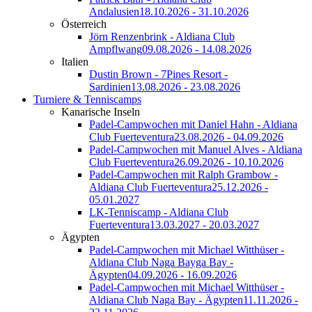
Andalusien
18.10.2026 - 31.10.2026
Österreich
Jörn Renzenbrink - Aldiana Club
Ampflwang
09.08.2026 - 14.08.2026
Italien
Dustin Brown - 7Pines Resort -
Sardinien
13.08.2026 - 23.08.2026
Turniere & Tenniscamps
Kanarische Inseln
Padel-Campwochen mit Daniel Hahn - Aldiana
Club Fuerteventura
23.08.2026 - 04.09.2026
Padel-Campwochen mit Manuel Alves - Aldiana
Club Fuerteventura
26.09.2026 - 10.10.2026
Padel-Campwochen mit Ralph Grambow -
Aldiana Club Fuerteventura
25.12.2026 -
05.01.2027
LK-Tenniscamp - Aldiana Club
Fuerteventura
13.03.2027 - 20.03.2027
Ägypten
Padel-Campwochen mit Michael Witthüser -
Aldiana Club Naga Bayga Bay -
Ägypten
04.09.2026 - 16.09.2026
Padel-Campwochen mit Michael Witthüser -
Aldiana Club Naga Bay - Ägypten
11.11.2026 -