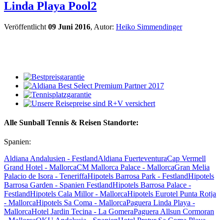
Linda Playa Pool2
Veröffentlicht
09 Juni 2016
, Autor:
Heiko Simmendinger
Alle Sunball Tennis & Reisen Standorte:
Spanien:
Aldiana Andalusien - Festland
Aldiana Fuerteventura
Cap Vermell
Grand Hotel - Mallorca
CM Mallorca Palace - Mallorca
Gran Melia
Palacio de Isora - Teneriffa
Hipotels Barrosa Park - Festland
Hipotels
Barrosa Garden - Spanien Festland
Hipotels Barrosa Palace -
Festland
Hipotels Cala Millor - Mallorca
Hipotels Eurotel Punta Rotja
- Mallorca
Hipotels Sa Coma - Mallorca
Paguera Linda Playa -
Mallorca
Hotel Jardin Tecina - La Gomera
Paguera Allsun Cormoran