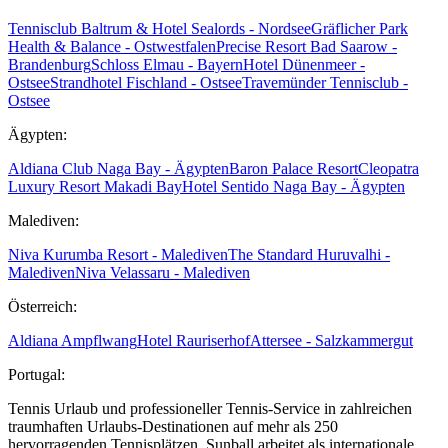
Tennisclub Baltrum & Hotel Sealords - Nordsee
Gräflicher Park
Health & Balance - Ostwestfalen
Precise Resort Bad Saarow -
Brandenburg
Schloss Elmau - Bayern
Hotel Dünenmeer -
Ostsee
Strandhotel Fischland - Ostsee
Travemünder Tennisclub -
Ostsee
Ägypten:
Aldiana Club Naga Bay - Ägypten
Baron Palace Resort
Cleopatra
Luxury Resort Makadi Bay
Hotel Sentido Naga Bay - Ägypten
Malediven:
Niva Kurumba Resort - Malediven
The Standard Huruvalhi -
Malediven
Niva Velassaru - Malediven
Österreich:
Aldiana Ampflwang
Hotel Rauriserhof
Attersee - Salzkammergut
Portugal:
Tennis Urlaub und professioneller Tennis-Service in zahlreichen
traumhaften Urlaubs-Destinationen auf mehr als 250
hervorragenden Tennisplätzen. Sunball arbeitet als internationale