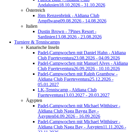
Andalusien
18.10.2026 - 31.10.2026
Österreich
Jörn Renzenbrink - Aldiana Club
Ampflwang
09.08.2026 - 14.08.2026
Italien
Dustin Brown - 7Pines Resort -
Sardinien
13.08.2026 - 23.08.2026
Turniere & Tenniscamps
Kanarische Inseln
Padel-Campwochen mit Daniel Hahn - Aldiana
Club Fuerteventura
23.08.2026 - 04.09.2026
Padel-Campwochen mit Manuel Alves - Aldiana
Club Fuerteventura
26.09.2026 - 10.10.2026
Padel-Campwochen mit Ralph Grambow -
Aldiana Club Fuerteventura
25.12.2026 -
05.01.2027
LK-Tenniscamp - Aldiana Club
Fuerteventura
13.03.2027 - 20.03.2027
Ägypten
Padel-Campwochen mit Michael Witthüser -
Aldiana Club Naga Bayga Bay -
Ägypten
04.09.2026 - 16.09.2026
Padel-Campwochen mit Michael Witthüser -
Aldiana Club Naga Bay - Ägypten
11.11.2026 -