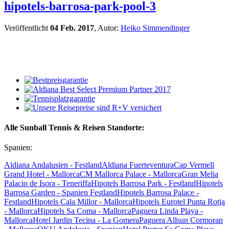
hipotels-barrosa-park-pool-3
Veröffentlicht
04 Feb. 2017
, Autor:
Heiko Simmendinger
Alle Sunball Tennis & Reisen Standorte:
Spanien:
Aldiana Andalusien - Festland
Aldiana Fuerteventura
Cap Vermell
Grand Hotel - Mallorca
CM Mallorca Palace - Mallorca
Gran Melia
Palacio de Isora - Teneriffa
Hipotels Barrosa Park - Festland
Hipotels
Barrosa Garden - Spanien Festland
Hipotels Barrosa Palace -
Festland
Hipotels Cala Millor - Mallorca
Hipotels Eurotel Punta Rotja
- Mallorca
Hipotels Sa Coma - Mallorca
Paguera Linda Playa -
Mallorca
Hotel Jardin Tecina - La Gomera
Paguera Allsun Cormoran