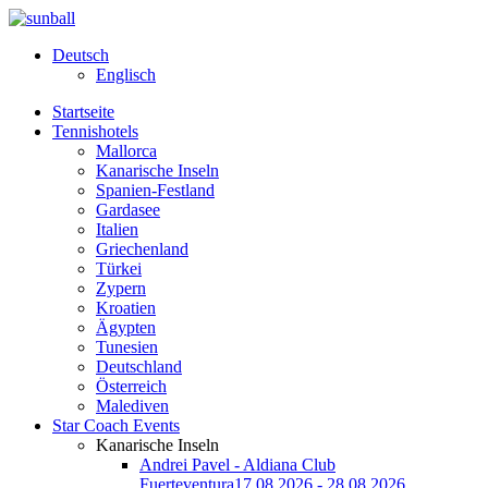
Deutsch
Englisch
Startseite
Tennishotels
Mallorca
Kanarische Inseln
Spanien-Festland
Gardasee
Italien
Griechenland
Türkei
Zypern
Kroatien
Ägypten
Tunesien
Deutschland
Österreich
Malediven
Star Coach Events
Kanarische Inseln
Andrei Pavel - Aldiana Club
Fuerteventura
17.08.2026 - 28.08.2026