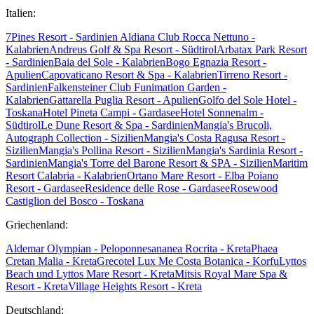
Italien:
7Pines Resort - Sardinien
Aldiana Club Rocca Nettuno -
Kalabrien
Andreus Golf & Spa Resort - Südtirol
Arbatax Park Resort
- Sardinien
Baia del Sole - Kalabrien
Bogo Egnazia Resort -
Apulien
Capovaticano Resort & Spa - Kalabrien
Tirreno Resort -
Sardinien
Falkensteiner Club Funimation Garden -
Kalabrien
Gattarella Puglia Resort - Apulien
Golfo del Sole Hotel -
Toskana
Hotel Pineta Campi - Gardasee
Hotel Sonnenalm -
Südtirol
Le Dune Resort & Spa - Sardinien
Mangia's Brucoli,
Autograph Collection - Sizilien
Mangia's Costa Ragusa Resort -
Sizilien
Mangia's Pollina Resort - Sizilien
Mangia's Sardinia Resort -
Sardinien
Mangia's Torre del Barone Resort & SPA - Sizilien
Maritim
Resort Calabria - Kalabrien
Ortano Mare Resort - Elba
Poiano
Resort - Gardasee
Residence delle Rose - Gardasee
Rosewood
Castiglion del Bosco - Toskana
Griechenland:
Aldemar Olympian - Peloponnes
ananea Rocrita - Kreta
Phaea
Cretan Malia - Kreta
Grecotel Lux Me Costa Botanica - Korfu
Lyttos
Beach und Lyttos Mare Resort - Kreta
Mitsis Royal Mare Spa &
Resort - Kreta
Village Heights Resort - Kreta
Deutschland: