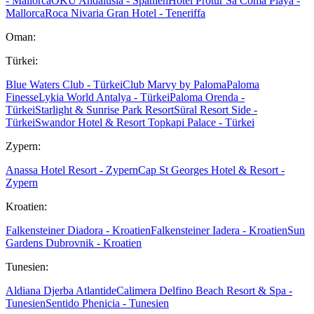
- Mallorca
OKU Andalusia - Spanien
Hotel Protur Sa Coma Playa -
Mallorca
Roca Nivaria Gran Hotel - Teneriffa
Oman:
Türkei:
Blue Waters Club - Türkei
Club Marvy by Paloma
Paloma
Finesse
Lykia World Antalya - Türkei
Paloma Orenda -
Türkei
Starlight & Sunrise Park Resort
Süral Resort Side -
Türkei
Swandor Hotel & Resort Topkapi Palace - Türkei
Zypern:
Anassa Hotel Resort - Zypern
Cap St Georges Hotel & Resort -
Zypern
Kroatien:
Falkensteiner Diadora - Kroatien
Falkensteiner Iadera - Kroatien
Sun
Gardens Dubrovnik - Kroatien
Tunesien:
Aldiana Djerba Atlantide
Calimera Delfino Beach Resort & Spa -
Tunesien
Sentido Phenicia - Tunesien