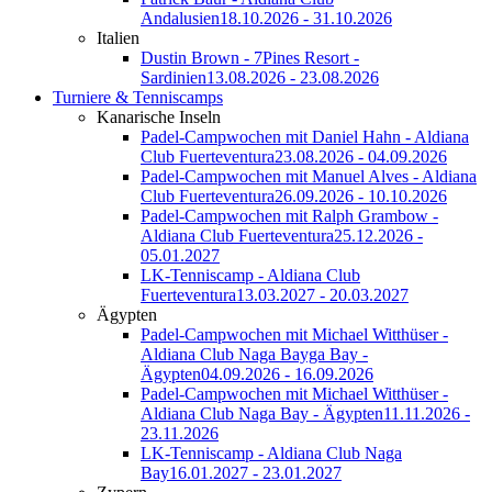
Andalusien
18.10.2026 - 31.10.2026
Italien
Dustin Brown - 7Pines Resort -
Sardinien
13.08.2026 - 23.08.2026
Turniere & Tenniscamps
Kanarische Inseln
Padel-Campwochen mit Daniel Hahn - Aldiana
Club Fuerteventura
23.08.2026 - 04.09.2026
Padel-Campwochen mit Manuel Alves - Aldiana
Club Fuerteventura
26.09.2026 - 10.10.2026
Padel-Campwochen mit Ralph Grambow -
Aldiana Club Fuerteventura
25.12.2026 -
05.01.2027
LK-Tenniscamp - Aldiana Club
Fuerteventura
13.03.2027 - 20.03.2027
Ägypten
Padel-Campwochen mit Michael Witthüser -
Aldiana Club Naga Bayga Bay -
Ägypten
04.09.2026 - 16.09.2026
Padel-Campwochen mit Michael Witthüser -
Aldiana Club Naga Bay - Ägypten
11.11.2026 -
23.11.2026
LK-Tenniscamp - Aldiana Club Naga
Bay
16.01.2027 - 23.01.2027