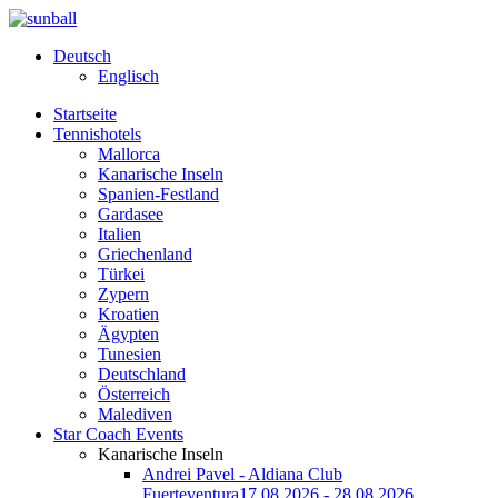
Deutsch
Englisch
Startseite
Tennishotels
Mallorca
Kanarische Inseln
Spanien-Festland
Gardasee
Italien
Griechenland
Türkei
Zypern
Kroatien
Ägypten
Tunesien
Deutschland
Österreich
Malediven
Star Coach Events
Kanarische Inseln
Andrei Pavel - Aldiana Club
Fuerteventura
17.08.2026 - 28.08.2026