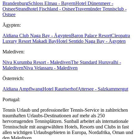
Brandenburg
Schloss Elmau - Bayern
Hotel Dünenmeer -
Ostsee
Strandhotel Fischland - Ostsee
Travemünder Tennisclub -
Ostsee
Ägypten:
Aldiana Club Naga Bay - Ägypten
Baron Palace Resort
Cleopatra
Luxury Resort Makadi Bay
Hotel Sentido Naga Bay - Ägypten
Malediven:
Niva Kurumba Resort - Malediven
The Standard Huruvalhi -
Malediven
Niva Velassaru - Malediven
Österreich:
Aldiana Ampflwang
Hotel Rauriserhof
Attersee - Salzkammergut
Portugal:
Tennis Urlaub und professioneller Tennis-Service in zahlreichen
traumhaften Urlaubs-Destinationen auf mehr als 250
hervorragenden Tennisplätzen. Sunball arbeitet als internationale
Tennisschule mit ausgewählten Hotels, Resorts und Clubs in fast
allen wichtigen Urlaubsgebieten in Europa, Nordafrika, Oman und
den Malediven.