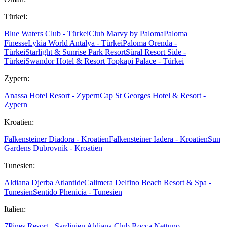
Türkei:
Blue Waters Club - Türkei
Club Marvy by Paloma
Paloma
Finesse
Lykia World Antalya - Türkei
Paloma Orenda -
Türkei
Starlight & Sunrise Park Resort
Süral Resort Side -
Türkei
Swandor Hotel & Resort Topkapi Palace - Türkei
Zypern:
Anassa Hotel Resort - Zypern
Cap St Georges Hotel & Resort -
Zypern
Kroatien:
Falkensteiner Diadora - Kroatien
Falkensteiner Iadera - Kroatien
Sun
Gardens Dubrovnik - Kroatien
Tunesien:
Aldiana Djerba Atlantide
Calimera Delfino Beach Resort & Spa -
Tunesien
Sentido Phenicia - Tunesien
Italien:
7Pines Resort - Sardinien
Aldiana Club Rocca Nettuno -