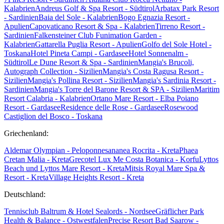
Kalabrien
Andreus Golf & Spa Resort - Südtirol
Arbatax Park Resort
- Sardinien
Baia del Sole - Kalabrien
Bogo Egnazia Resort -
Apulien
Capovaticano Resort & Spa - Kalabrien
Tirreno Resort -
Sardinien
Falkensteiner Club Funimation Garden -
Kalabrien
Gattarella Puglia Resort - Apulien
Golfo del Sole Hotel -
Toskana
Hotel Pineta Campi - Gardasee
Hotel Sonnenalm -
Südtirol
Le Dune Resort & Spa - Sardinien
Mangia's Brucoli,
Autograph Collection - Sizilien
Mangia's Costa Ragusa Resort -
Sizilien
Mangia's Pollina Resort - Sizilien
Mangia's Sardinia Resort -
Sardinien
Mangia's Torre del Barone Resort & SPA - Sizilien
Maritim
Resort Calabria - Kalabrien
Ortano Mare Resort - Elba
Poiano
Resort - Gardasee
Residence delle Rose - Gardasee
Rosewood
Castiglion del Bosco - Toskana
Griechenland:
Aldemar Olympian - Peloponnes
ananea Rocrita - Kreta
Phaea
Cretan Malia - Kreta
Grecotel Lux Me Costa Botanica - Korfu
Lyttos
Beach und Lyttos Mare Resort - Kreta
Mitsis Royal Mare Spa &
Resort - Kreta
Village Heights Resort - Kreta
Deutschland:
Tennisclub Baltrum & Hotel Sealords - Nordsee
Gräflicher Park
Health & Balance - Ostwestfalen
Precise Resort Bad Saarow -