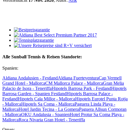
Veröffentlicht
17 Nov. 2020
, Autor:
Arik
Alle Sunball Tennis & Reisen Standorte:
Spanien:
Aldiana Andalusien - Festland
Aldiana Fuerteventura
Cap Vermell
Grand Hotel - Mallorca
CM Mallorca Palace - Mallorca
Gran Melia
Palacio de Isora - Teneriffa
Hipotels Barrosa Park - Festland
Hipotels
Barrosa Garden - Spanien Festland
Hipotels Barrosa Palace -
Festland
Hipotels Cala Millor - Mallorca
Hipotels Eurotel Punta Rotja
- Mallorca
Hipotels Sa Coma - Mallorca
Paguera Linda Playa -
Mallorca
Hotel Jardin Tecina - La Gomera
Paguera Allsun Cormoran
- Mallorca
OKU Andalusia - Spanien
Hotel Protur Sa Coma Playa -
Mallorca
Roca Nivaria Gran Hotel - Teneriffa
Oman: