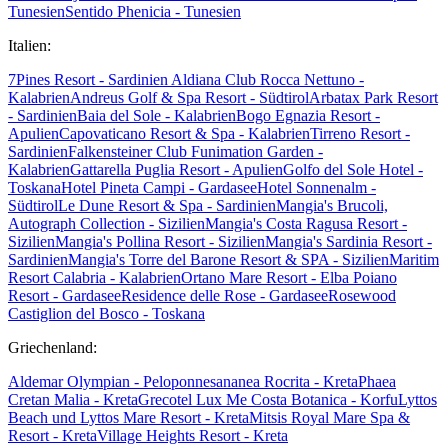
Tunesien
Sentido Phenicia - Tunesien
Italien:
7Pines Resort - Sardinien
Aldiana Club Rocca Nettuno -
Kalabrien
Andreus Golf & Spa Resort - Südtirol
Arbatax Park Resort
- Sardinien
Baia del Sole - Kalabrien
Bogo Egnazia Resort -
Apulien
Capovaticano Resort & Spa - Kalabrien
Tirreno Resort -
Sardinien
Falkensteiner Club Funimation Garden -
Kalabrien
Gattarella Puglia Resort - Apulien
Golfo del Sole Hotel -
Toskana
Hotel Pineta Campi - Gardasee
Hotel Sonnenalm -
Südtirol
Le Dune Resort & Spa - Sardinien
Mangia's Brucoli,
Autograph Collection - Sizilien
Mangia's Costa Ragusa Resort -
Sizilien
Mangia's Pollina Resort - Sizilien
Mangia's Sardinia Resort -
Sardinien
Mangia's Torre del Barone Resort & SPA - Sizilien
Maritim
Resort Calabria - Kalabrien
Ortano Mare Resort - Elba
Poiano
Resort - Gardasee
Residence delle Rose - Gardasee
Rosewood
Castiglion del Bosco - Toskana
Griechenland:
Aldemar Olympian - Peloponnes
ananea Rocrita - Kreta
Phaea
Cretan Malia - Kreta
Grecotel Lux Me Costa Botanica - Korfu
Lyttos
Beach und Lyttos Mare Resort - Kreta
Mitsis Royal Mare Spa &
Resort - Kreta
Village Heights Resort - Kreta