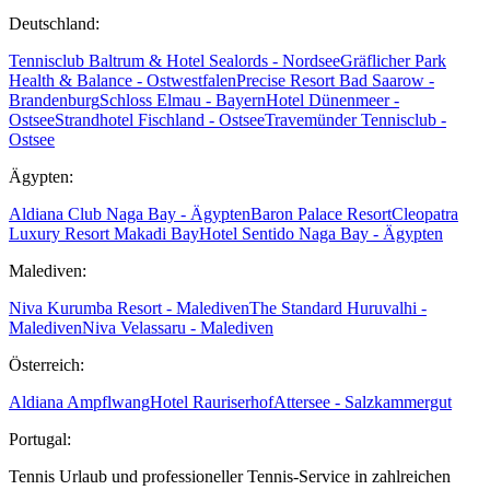
Deutschland:
Tennisclub Baltrum & Hotel Sealords - Nordsee
Gräflicher Park
Health & Balance - Ostwestfalen
Precise Resort Bad Saarow -
Brandenburg
Schloss Elmau - Bayern
Hotel Dünenmeer -
Ostsee
Strandhotel Fischland - Ostsee
Travemünder Tennisclub -
Ostsee
Ägypten:
Aldiana Club Naga Bay - Ägypten
Baron Palace Resort
Cleopatra
Luxury Resort Makadi Bay
Hotel Sentido Naga Bay - Ägypten
Malediven:
Niva Kurumba Resort - Malediven
The Standard Huruvalhi -
Malediven
Niva Velassaru - Malediven
Österreich:
Aldiana Ampflwang
Hotel Rauriserhof
Attersee - Salzkammergut
Portugal:
Tennis Urlaub und professioneller Tennis-Service in zahlreichen