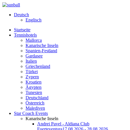
Deutsch
Englisch
Startseite
Tennishotels
Mallorca
Kanarische Inseln
Spanien-Festland
Gardasee
Italien
Griechenland
Türkei
Zypern
Kroatien
Ägypten
Tunesien
Deutschland
Österreich
Malediven
Star Coach Events
Kanarische Inseln
Andrei Pavel - Aldiana Club
Fuerteventura
17.08.2026 - 28.08.2026