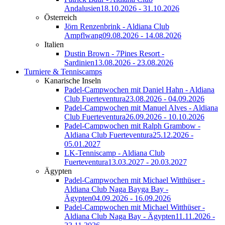
Andalusien
18.10.2026 - 31.10.2026
Österreich
Jörn Renzenbrink - Aldiana Club
Ampflwang
09.08.2026 - 14.08.2026
Italien
Dustin Brown - 7Pines Resort -
Sardinien
13.08.2026 - 23.08.2026
Turniere & Tenniscamps
Kanarische Inseln
Padel-Campwochen mit Daniel Hahn - Aldiana
Club Fuerteventura
23.08.2026 - 04.09.2026
Padel-Campwochen mit Manuel Alves - Aldiana
Club Fuerteventura
26.09.2026 - 10.10.2026
Padel-Campwochen mit Ralph Grambow -
Aldiana Club Fuerteventura
25.12.2026 -
05.01.2027
LK-Tenniscamp - Aldiana Club
Fuerteventura
13.03.2027 - 20.03.2027
Ägypten
Padel-Campwochen mit Michael Witthüser -
Aldiana Club Naga Bayga Bay -
Ägypten
04.09.2026 - 16.09.2026
Padel-Campwochen mit Michael Witthüser -
Aldiana Club Naga Bay - Ägypten
11.11.2026 -