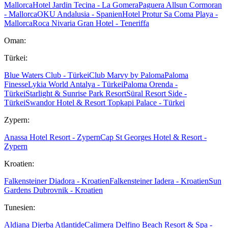
Mallorca
Hotel Jardin Tecina - La Gomera
Paguera Allsun Cormoran
- Mallorca
OKU Andalusia - Spanien
Hotel Protur Sa Coma Playa -
Mallorca
Roca Nivaria Gran Hotel - Teneriffa
Oman:
Türkei:
Blue Waters Club - Türkei
Club Marvy by Paloma
Paloma
Finesse
Lykia World Antalya - Türkei
Paloma Orenda -
Türkei
Starlight & Sunrise Park Resort
Süral Resort Side -
Türkei
Swandor Hotel & Resort Topkapi Palace - Türkei
Zypern:
Anassa Hotel Resort - Zypern
Cap St Georges Hotel & Resort -
Zypern
Kroatien:
Falkensteiner Diadora - Kroatien
Falkensteiner Iadera - Kroatien
Sun
Gardens Dubrovnik - Kroatien
Tunesien:
Aldiana Djerba Atlantide
Calimera Delfino Beach Resort & Spa -