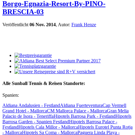
Borgo-Egnazia-Resort-By-PINO-
BRESCIA-03
Veröffentlicht
06 Nov. 2014
, Autor:
Frank Henze
Alle Sunball Tennis & Reisen Standorte:
Spanien:
Aldiana Andalusien - Festland
Aldiana Fuerteventura
Cap Vermell
Grand Hotel - Mallorca
CM Mallorca Palace - Mallorca
Gran Melia
Palacio de Isora - Teneriffa
Hipotels Barrosa Park - Festland
Hipotels
Barrosa Garden - Spanien Festland
Hipotels Barrosa Palace -
Festland
Hipotels Cala Millor - Mallorca
Hipotels Eurotel Punta Rotja
- Mallorca
Hipotels Sa Coma - Mallorca
Paguera Linda Playa -