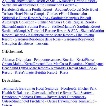
Apulien
Capovaticano Resort & Spa - Kalabrien
Tirreno Resort -
Sardinien
Falkensteiner Club Funimation Garden -
Kalabrien
Gattarella Puglia Resort - Apulien
Golfo del Sole Hotel -
Toskana
Hotel Pineta Campi - Gardasee
Hotel Sonnenalm -
Südtirol
Le Dune Resort & Spa - Sardinien
Mangia's Brucoli,
Autograph Collection - Sizilien
Mangia's Costa Ragusa Resort -
Sizilien
Mangia's Pollina Resort - Sizilien
Mangia's Sardinia Resort -
Sardinien
Mangia's Torre del Barone Resort & SPA - Sizilien
Maritim
Resort Calabria - Kalabrien
Ortano Mare Resort - Elba
Poiano
Resort - Gardasee
Residence delle Rose - Gardasee
Rosewood
Castiglion del Bosco - Toskana
Griechenland:
Aldemar Olympian - Peloponnes
ananea Rocrita - Kreta
Phaea
Cretan Malia - Kreta
Grecotel Lux Me Costa Botanica - Korfu
Lyttos
Beach und Lyttos Mare Resort - Kreta
Mitsis Royal Mare Spa &
Resort - Kreta
Village Heights Resort - Kreta
Deutschland:
Tennisclub Baltrum & Hotel Sealords - Nordsee
Gräflicher Park
Health & Balance - Ostwestfalen
Precise Resort Bad Saarow -
Brandenburg
Schloss Elmau - Bayern
Hotel Dünenmeer -
Ostsee
Strandhotel Fischland - Ostsee
Travemünder Tennisclub -
Ostsee