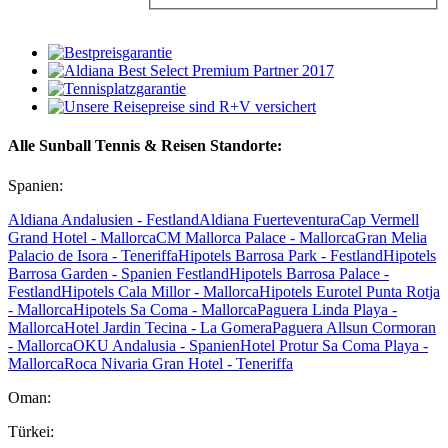
Alle Sunball Tennis & Reisen Standorte:
Spanien:
Aldiana Andalusien - Festland
Aldiana Fuerteventura
Cap Vermell
Grand Hotel - Mallorca
CM Mallorca Palace - Mallorca
Gran Melia
Palacio de Isora - Teneriffa
Hipotels Barrosa Park - Festland
Hipotels
Barrosa Garden - Spanien Festland
Hipotels Barrosa Palace -
Festland
Hipotels Cala Millor - Mallorca
Hipotels Eurotel Punta Rotja
- Mallorca
Hipotels Sa Coma - Mallorca
Paguera Linda Playa -
Mallorca
Hotel Jardin Tecina - La Gomera
Paguera Allsun Cormoran
- Mallorca
OKU Andalusia - Spanien
Hotel Protur Sa Coma Playa -
Mallorca
Roca Nivaria Gran Hotel - Teneriffa
Oman:
Türkei: