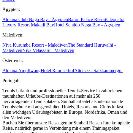
Ägypten:
Aldiana Club Naga Bay - Ägypten
Baron Palace Resort
Cleopatra
Luxury Resort Makadi Bay
Hotel Sentido Naga Bay - Ägypten
Malediven:
Niva Kurumba Resort - Malediven
The Standard Huruvalhi -
Malediven
Niva Velassaru - Malediven
Österreich:
Aldiana Ampflwang
Hotel Rauriserhof
Attersee - Salzkammergut
Portugal:
Tennis Urlaub und professioneller Tennis-Service in zahlreichen
traumhaften Urlaubs-Destinationen auf mehr als 250
hervorragenden Tennisplätzen. Sunball arbeitet als internationale
Tennisschule mit ausgewählten Hotels, Resorts und Clubs in fast
allen wichtigen Urlaubsgebieten in Europa, Nordafrika, Oman und
den Malediven.
Buchen Sie über unsere Reiseagentur Sunball Reisen Ihre komplette
Reise, natürlich gerne in Verbindung mit einem Trainingspaket