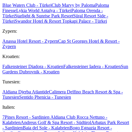
Blue Waters Club - Türkei
Club Marvy by Paloma
Paloma
Finesse
Lykia World Antalya - Türkei
Paloma Orenda -
Türkei
Starlight & Sunrise Park Resort
Süral Resort Side -
Türkei
Swandor Hotel & Resort Topkapi Palace - Türkei
Zypern:
Anassa Hotel Resort - Zypern
Cap St Georges Hotel & Resort -
Zypern
Kroatien:
Falkensteiner Diadora - Kroatien
Falkensteiner Iadera - Kroatien
Sun
Gardens Dubrovnik - Kroatien
Tunesien:
Aldiana Djerba Atlantide
Calimera Delfino Beach Resort & Spa -
Tunesien
Sentido Phenicia - Tunesien
Italien:
7Pines Resort - Sardinien
Aldiana Club Rocca Nettuno -
Kalabrien
Andreus Golf & Spa Resort - Südtirol
Arbatax Park Resort
- Sardinien
Baia del Sole - Kalabrien
Bogo Egnazia Resort -