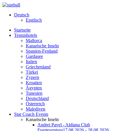
Deutsch
Englisch
Startseite
Tennishotels
Mallorca
Kanarische Inseln
Spanien-Festland
Gardasee
Italien
Griechenland
Türkei
Zypern
Kroatien
Ägypten
Tunesien
Deutschland
Österreich
Malediven
Star Coach Events
Kanarische Inseln
Andrei Pavel - Aldiana Club
Fuerteventura
17.08.2026 - 28.08.2026