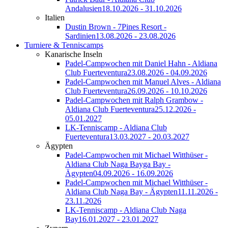
Andalusien
18.10.2026 - 31.10.2026
Italien
Dustin Brown - 7Pines Resort -
Sardinien
13.08.2026 - 23.08.2026
Turniere & Tenniscamps
Kanarische Inseln
Padel-Campwochen mit Daniel Hahn - Aldiana
Club Fuerteventura
23.08.2026 - 04.09.2026
Padel-Campwochen mit Manuel Alves - Aldiana
Club Fuerteventura
26.09.2026 - 10.10.2026
Padel-Campwochen mit Ralph Grambow -
Aldiana Club Fuerteventura
25.12.2026 -
05.01.2027
LK-Tenniscamp - Aldiana Club
Fuerteventura
13.03.2027 - 20.03.2027
Ägypten
Padel-Campwochen mit Michael Witthüser -
Aldiana Club Naga Bayga Bay -
Ägypten
04.09.2026 - 16.09.2026
Padel-Campwochen mit Michael Witthüser -
Aldiana Club Naga Bay - Ägypten
11.11.2026 -
23.11.2026
LK-Tenniscamp - Aldiana Club Naga
Bay
16.01.2027 - 23.01.2027