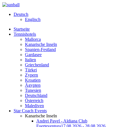
Deutsch
Englisch
Startseite
Tennishotels
Mallorca
Kanarische Inseln
Spanien-Festland
Gardasee
Italien
Griechenland
Türkei
Zypern
Kroatien
Ägypten
Tunesien
Deutschland
Österreich
Malediven
Star Coach Events
Kanarische Inseln
Andrei Pavel - Aldiana Club
Fuerteventura
17.08.2026 - 28.08.2026