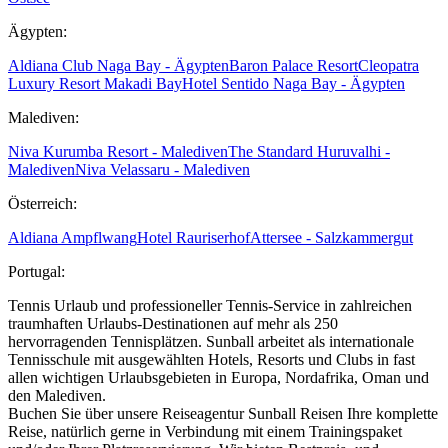
Ägypten:
Aldiana Club Naga Bay - Ägypten
Baron Palace Resort
Cleopatra
Luxury Resort Makadi Bay
Hotel Sentido Naga Bay - Ägypten
Malediven:
Niva Kurumba Resort - Malediven
The Standard Huruvalhi -
Malediven
Niva Velassaru - Malediven
Österreich:
Aldiana Ampflwang
Hotel Rauriserhof
Attersee - Salzkammergut
Portugal:
Tennis Urlaub und professioneller Tennis-Service in zahlreichen
traumhaften Urlaubs-Destinationen auf mehr als 250
hervorragenden Tennisplätzen. Sunball arbeitet als internationale
Tennisschule mit ausgewählten Hotels, Resorts und Clubs in fast
allen wichtigen Urlaubsgebieten in Europa, Nordafrika, Oman und
den Malediven.
Buchen Sie über unsere Reiseagentur Sunball Reisen Ihre komplette
Reise, natürlich gerne in Verbindung mit einem Trainingspaket