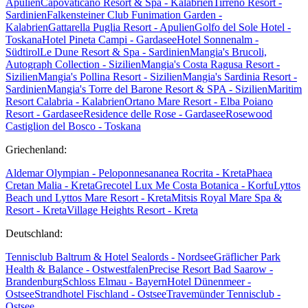
Apulien
Capovaticano Resort & Spa - Kalabrien
Tirreno Resort -
Sardinien
Falkensteiner Club Funimation Garden -
Kalabrien
Gattarella Puglia Resort - Apulien
Golfo del Sole Hotel -
Toskana
Hotel Pineta Campi - Gardasee
Hotel Sonnenalm -
Südtirol
Le Dune Resort & Spa - Sardinien
Mangia's Brucoli,
Autograph Collection - Sizilien
Mangia's Costa Ragusa Resort -
Sizilien
Mangia's Pollina Resort - Sizilien
Mangia's Sardinia Resort -
Sardinien
Mangia's Torre del Barone Resort & SPA - Sizilien
Maritim
Resort Calabria - Kalabrien
Ortano Mare Resort - Elba
Poiano
Resort - Gardasee
Residence delle Rose - Gardasee
Rosewood
Castiglion del Bosco - Toskana
Griechenland:
Aldemar Olympian - Peloponnes
ananea Rocrita - Kreta
Phaea
Cretan Malia - Kreta
Grecotel Lux Me Costa Botanica - Korfu
Lyttos
Beach und Lyttos Mare Resort - Kreta
Mitsis Royal Mare Spa &
Resort - Kreta
Village Heights Resort - Kreta
Deutschland:
Tennisclub Baltrum & Hotel Sealords - Nordsee
Gräflicher Park
Health & Balance - Ostwestfalen
Precise Resort Bad Saarow -
Brandenburg
Schloss Elmau - Bayern
Hotel Dünenmeer -
Ostsee
Strandhotel Fischland - Ostsee
Travemünder Tennisclub -
Ostsee