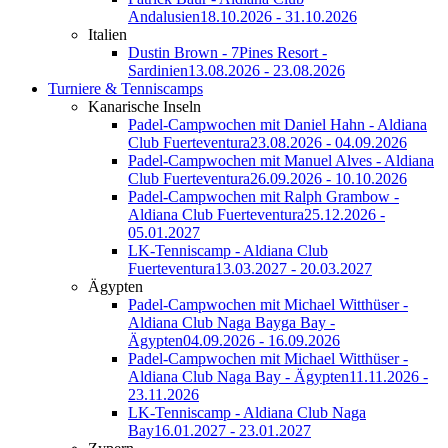
Andalusien
18.10.2026 - 31.10.2026
Italien
Dustin Brown - 7Pines Resort -
Sardinien
13.08.2026 - 23.08.2026
Turniere & Tenniscamps
Kanarische Inseln
Padel-Campwochen mit Daniel Hahn - Aldiana
Club Fuerteventura
23.08.2026 - 04.09.2026
Padel-Campwochen mit Manuel Alves - Aldiana
Club Fuerteventura
26.09.2026 - 10.10.2026
Padel-Campwochen mit Ralph Grambow -
Aldiana Club Fuerteventura
25.12.2026 -
05.01.2027
LK-Tenniscamp - Aldiana Club
Fuerteventura
13.03.2027 - 20.03.2027
Ägypten
Padel-Campwochen mit Michael Witthüser -
Aldiana Club Naga Bayga Bay -
Ägypten
04.09.2026 - 16.09.2026
Padel-Campwochen mit Michael Witthüser -
Aldiana Club Naga Bay - Ägypten
11.11.2026 -
23.11.2026
LK-Tenniscamp - Aldiana Club Naga
Bay
16.01.2027 - 23.01.2027