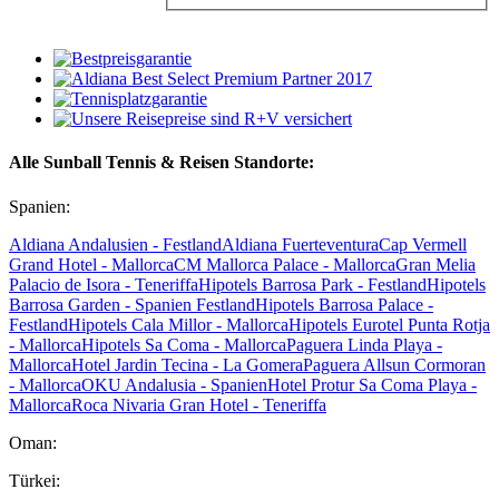
Alle Sunball Tennis & Reisen Standorte:
Spanien:
Aldiana Andalusien - Festland
Aldiana Fuerteventura
Cap Vermell
Grand Hotel - Mallorca
CM Mallorca Palace - Mallorca
Gran Melia
Palacio de Isora - Teneriffa
Hipotels Barrosa Park - Festland
Hipotels
Barrosa Garden - Spanien Festland
Hipotels Barrosa Palace -
Festland
Hipotels Cala Millor - Mallorca
Hipotels Eurotel Punta Rotja
- Mallorca
Hipotels Sa Coma - Mallorca
Paguera Linda Playa -
Mallorca
Hotel Jardin Tecina - La Gomera
Paguera Allsun Cormoran
- Mallorca
OKU Andalusia - Spanien
Hotel Protur Sa Coma Playa -
Mallorca
Roca Nivaria Gran Hotel - Teneriffa
Oman:
Türkei: