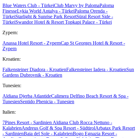
Blue Waters Club - Türkei
Club Marvy by Paloma
Paloma
Finesse
Lykia World Antalya - Türkei
Paloma Orenda -
Türkei
Starlight & Sunrise Park Resort
Süral Resort Side -
Türkei
Swandor Hotel & Resort Topkapi Palace - Türkei
Zypern:
Anassa Hotel Resort - Zypern
Cap St Georges Hotel & Resort -
Zypern
Kroatien:
Falkensteiner Diadora - Kroatien
Falkensteiner Iadera - Kroatien
Sun
Gardens Dubrovnik - Kroatien
Tunesien:
Aldiana Djerba Atlantide
Calimera Delfino Beach Resort & Spa -
Tunesien
Sentido Phenicia - Tunesien
Italien:
7Pines Resort - Sardinien
Aldiana Club Rocca Nettuno -
Kalabrien
Andreus Golf & Spa Resort - Südtirol
Arbatax Park Resort
- Sardinien
Baia del Sole - Kalabrien
Bogo Egnazia Resort -