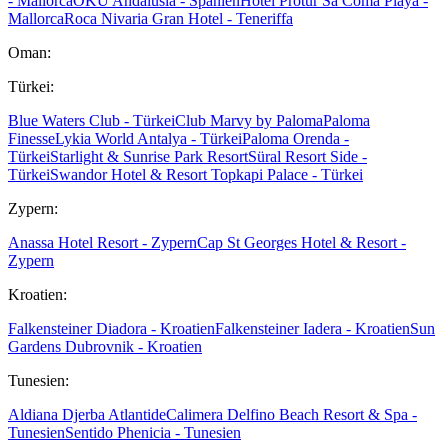
- Mallorca
OKU Andalusia - Spanien
Hotel Protur Sa Coma Playa -
Mallorca
Roca Nivaria Gran Hotel - Teneriffa
Oman:
Türkei:
Blue Waters Club - Türkei
Club Marvy by Paloma
Paloma
Finesse
Lykia World Antalya - Türkei
Paloma Orenda -
Türkei
Starlight & Sunrise Park Resort
Süral Resort Side -
Türkei
Swandor Hotel & Resort Topkapi Palace - Türkei
Zypern:
Anassa Hotel Resort - Zypern
Cap St Georges Hotel & Resort -
Zypern
Kroatien:
Falkensteiner Diadora - Kroatien
Falkensteiner Iadera - Kroatien
Sun
Gardens Dubrovnik - Kroatien
Tunesien:
Aldiana Djerba Atlantide
Calimera Delfino Beach Resort & Spa -
Tunesien
Sentido Phenicia - Tunesien