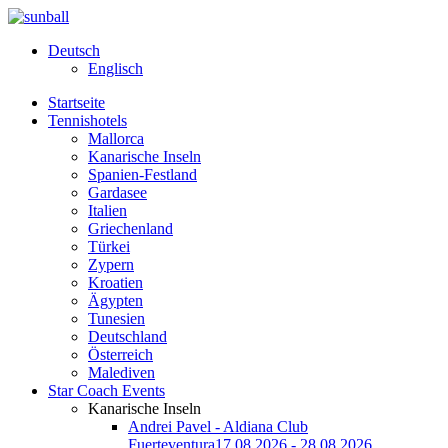
Deutsch
Englisch
Startseite
Tennishotels
Mallorca
Kanarische Inseln
Spanien-Festland
Gardasee
Italien
Griechenland
Türkei
Zypern
Kroatien
Ägypten
Tunesien
Deutschland
Österreich
Malediven
Star Coach Events
Kanarische Inseln
Andrei Pavel - Aldiana Club
Fuerteventura
17.08.2026 - 28.08.2026