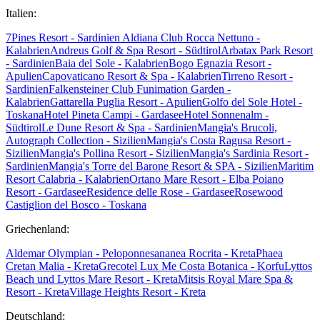
Italien:
7Pines Resort - Sardinien
Aldiana Club Rocca Nettuno -
Kalabrien
Andreus Golf & Spa Resort - Südtirol
Arbatax Park Resort
- Sardinien
Baia del Sole - Kalabrien
Bogo Egnazia Resort -
Apulien
Capovaticano Resort & Spa - Kalabrien
Tirreno Resort -
Sardinien
Falkensteiner Club Funimation Garden -
Kalabrien
Gattarella Puglia Resort - Apulien
Golfo del Sole Hotel -
Toskana
Hotel Pineta Campi - Gardasee
Hotel Sonnenalm -
Südtirol
Le Dune Resort & Spa - Sardinien
Mangia's Brucoli,
Autograph Collection - Sizilien
Mangia's Costa Ragusa Resort -
Sizilien
Mangia's Pollina Resort - Sizilien
Mangia's Sardinia Resort -
Sardinien
Mangia's Torre del Barone Resort & SPA - Sizilien
Maritim
Resort Calabria - Kalabrien
Ortano Mare Resort - Elba
Poiano
Resort - Gardasee
Residence delle Rose - Gardasee
Rosewood
Castiglion del Bosco - Toskana
Griechenland:
Aldemar Olympian - Peloponnes
ananea Rocrita - Kreta
Phaea
Cretan Malia - Kreta
Grecotel Lux Me Costa Botanica - Korfu
Lyttos
Beach und Lyttos Mare Resort - Kreta
Mitsis Royal Mare Spa &
Resort - Kreta
Village Heights Resort - Kreta
Deutschland: