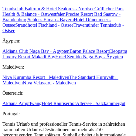
Tennisclub Baltrum & Hotel Sealords - Nordsee
Gräflicher Park
Health & Balance - Ostwestfalen
Precise Resort Bad Saarow -
Brandenburg
Schloss Elmau - Bayern
Hotel Dünenmeer -
Ostsee
Strandhotel Fischland - Ostsee
Travemünder Tennisclub -
Ostsee
Ägypten:
Aldiana Club Naga Bay - Ägypten
Baron Palace Resort
Cleopatra
Luxury Resort Makadi Bay
Hotel Sentido Naga Bay - Ägypten
Malediven:
Niva Kurumba Resort - Malediven
The Standard Huruvalhi -
Malediven
Niva Velassaru - Malediven
Österreich:
Aldiana Ampflwang
Hotel Rauriserhof
Attersee - Salzkammergut
Portugal:
Tennis Urlaub und professioneller Tennis-Service in zahlreichen
traumhaften Urlaubs-Destinationen auf mehr als 250
hervorragenden Tennisplätzen. Sunball arbeitet als internationale