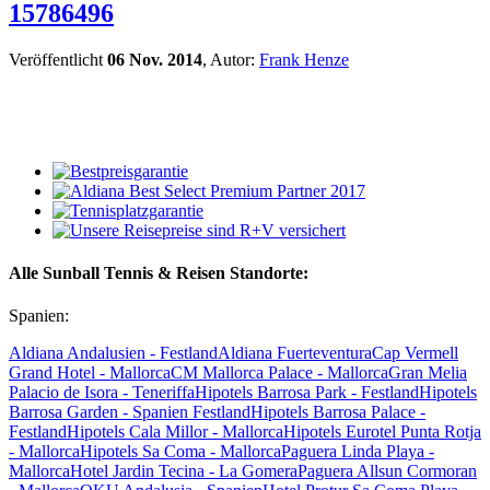
15786496
Veröffentlicht
06 Nov. 2014
, Autor:
Frank Henze
Alle Sunball Tennis & Reisen Standorte:
Spanien:
Aldiana Andalusien - Festland
Aldiana Fuerteventura
Cap Vermell
Grand Hotel - Mallorca
CM Mallorca Palace - Mallorca
Gran Melia
Palacio de Isora - Teneriffa
Hipotels Barrosa Park - Festland
Hipotels
Barrosa Garden - Spanien Festland
Hipotels Barrosa Palace -
Festland
Hipotels Cala Millor - Mallorca
Hipotels Eurotel Punta Rotja
- Mallorca
Hipotels Sa Coma - Mallorca
Paguera Linda Playa -
Mallorca
Hotel Jardin Tecina - La Gomera
Paguera Allsun Cormoran