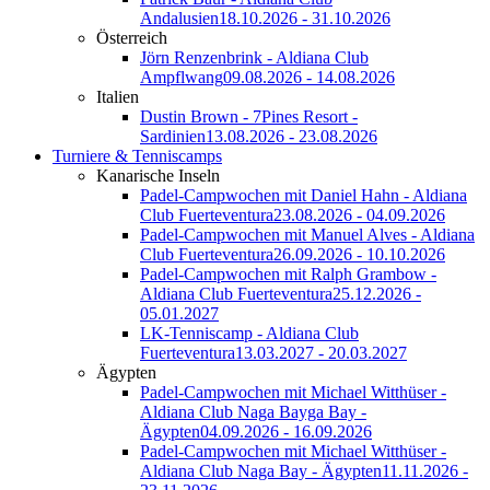
Andalusien
18.10.2026 - 31.10.2026
Österreich
Jörn Renzenbrink - Aldiana Club
Ampflwang
09.08.2026 - 14.08.2026
Italien
Dustin Brown - 7Pines Resort -
Sardinien
13.08.2026 - 23.08.2026
Turniere & Tenniscamps
Kanarische Inseln
Padel-Campwochen mit Daniel Hahn - Aldiana
Club Fuerteventura
23.08.2026 - 04.09.2026
Padel-Campwochen mit Manuel Alves - Aldiana
Club Fuerteventura
26.09.2026 - 10.10.2026
Padel-Campwochen mit Ralph Grambow -
Aldiana Club Fuerteventura
25.12.2026 -
05.01.2027
LK-Tenniscamp - Aldiana Club
Fuerteventura
13.03.2027 - 20.03.2027
Ägypten
Padel-Campwochen mit Michael Witthüser -
Aldiana Club Naga Bayga Bay -
Ägypten
04.09.2026 - 16.09.2026
Padel-Campwochen mit Michael Witthüser -
Aldiana Club Naga Bay - Ägypten
11.11.2026 -