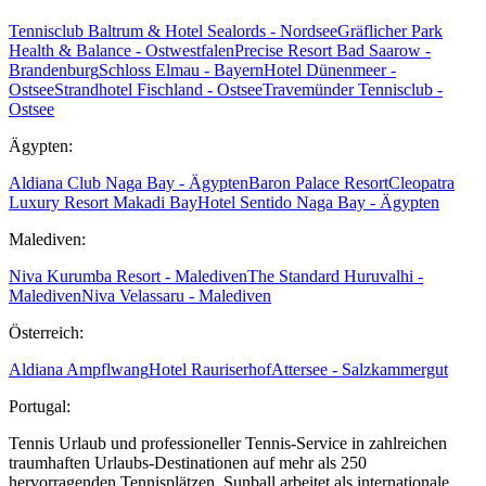
Tennisclub Baltrum & Hotel Sealords - Nordsee
Gräflicher Park
Health & Balance - Ostwestfalen
Precise Resort Bad Saarow -
Brandenburg
Schloss Elmau - Bayern
Hotel Dünenmeer -
Ostsee
Strandhotel Fischland - Ostsee
Travemünder Tennisclub -
Ostsee
Ägypten:
Aldiana Club Naga Bay - Ägypten
Baron Palace Resort
Cleopatra
Luxury Resort Makadi Bay
Hotel Sentido Naga Bay - Ägypten
Malediven:
Niva Kurumba Resort - Malediven
The Standard Huruvalhi -
Malediven
Niva Velassaru - Malediven
Österreich:
Aldiana Ampflwang
Hotel Rauriserhof
Attersee - Salzkammergut
Portugal:
Tennis Urlaub und professioneller Tennis-Service in zahlreichen
traumhaften Urlaubs-Destinationen auf mehr als 250
hervorragenden Tennisplätzen. Sunball arbeitet als internationale