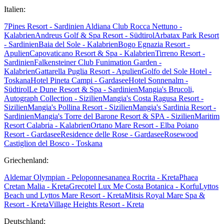
Italien:
7Pines Resort - Sardinien
Aldiana Club Rocca Nettuno -
Kalabrien
Andreus Golf & Spa Resort - Südtirol
Arbatax Park Resort
- Sardinien
Baia del Sole - Kalabrien
Bogo Egnazia Resort -
Apulien
Capovaticano Resort & Spa - Kalabrien
Tirreno Resort -
Sardinien
Falkensteiner Club Funimation Garden -
Kalabrien
Gattarella Puglia Resort - Apulien
Golfo del Sole Hotel -
Toskana
Hotel Pineta Campi - Gardasee
Hotel Sonnenalm -
Südtirol
Le Dune Resort & Spa - Sardinien
Mangia's Brucoli,
Autograph Collection - Sizilien
Mangia's Costa Ragusa Resort -
Sizilien
Mangia's Pollina Resort - Sizilien
Mangia's Sardinia Resort -
Sardinien
Mangia's Torre del Barone Resort & SPA - Sizilien
Maritim
Resort Calabria - Kalabrien
Ortano Mare Resort - Elba
Poiano
Resort - Gardasee
Residence delle Rose - Gardasee
Rosewood
Castiglion del Bosco - Toskana
Griechenland:
Aldemar Olympian - Peloponnes
ananea Rocrita - Kreta
Phaea
Cretan Malia - Kreta
Grecotel Lux Me Costa Botanica - Korfu
Lyttos
Beach und Lyttos Mare Resort - Kreta
Mitsis Royal Mare Spa &
Resort - Kreta
Village Heights Resort - Kreta
Deutschland: