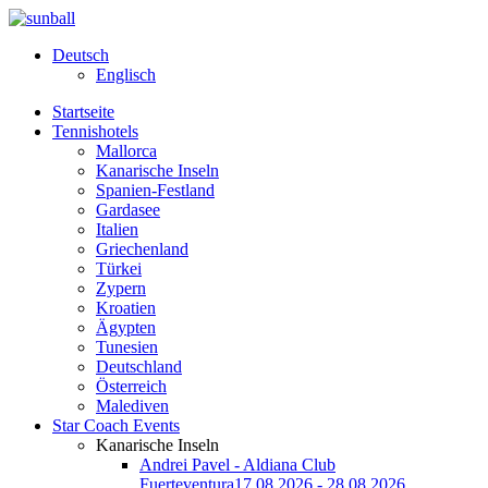
Deutsch
Englisch
Startseite
Tennishotels
Mallorca
Kanarische Inseln
Spanien-Festland
Gardasee
Italien
Griechenland
Türkei
Zypern
Kroatien
Ägypten
Tunesien
Deutschland
Österreich
Malediven
Star Coach Events
Kanarische Inseln
Andrei Pavel - Aldiana Club
Fuerteventura
17.08.2026 - 28.08.2026