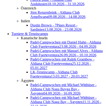
Andalusien
18.10.2026 - 31.10.2026
Österreich
Jörn Renzenbrink - Aldiana Club
Ampflwang
09.08.2026 - 14.08.2026
Italien
Dustin Brown - 7Pines Resort -
Sardinien
13.08.2026 - 23.08.2026
Turniere & Tenniscamps
Kanarische Inseln
Padel-Campwochen mit Daniel Hahn - Aldiana
Club Fuerteventura
23.08.2026 - 04.09.2026
Padel-Campwochen mit Manuel Alves - Aldiana
Club Fuerteventura
26.09.2026 - 10.10.2026
Padel-Campwochen mit Ralph Grambow -
Aldiana Club Fuerteventura
25.12.2026 -
05.01.2027
LK-Tenniscamp - Aldiana Club
Fuerteventura
13.03.2027 - 20.03.2027
Ägypten
Padel-Campwochen mit Michael Witthüser -
Aldiana Club Naga Bayga Bay -
Ägypten
04.09.2026 - 16.09.2026
Padel-Campwochen mit Michael Witthüser -
Aldiana Club Naga Bay - Ägypten
11.11.2026 -