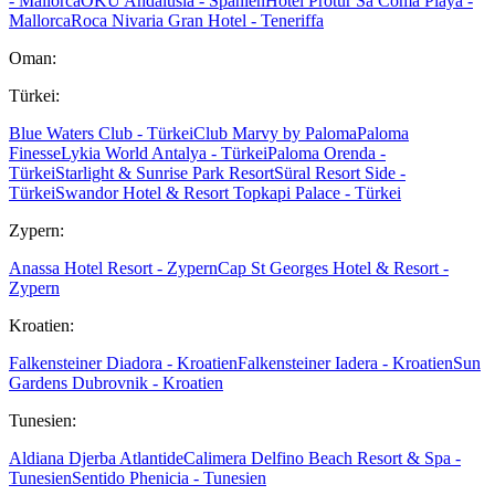
- Mallorca
OKU Andalusia - Spanien
Hotel Protur Sa Coma Playa -
Mallorca
Roca Nivaria Gran Hotel - Teneriffa
Oman:
Türkei:
Blue Waters Club - Türkei
Club Marvy by Paloma
Paloma
Finesse
Lykia World Antalya - Türkei
Paloma Orenda -
Türkei
Starlight & Sunrise Park Resort
Süral Resort Side -
Türkei
Swandor Hotel & Resort Topkapi Palace - Türkei
Zypern:
Anassa Hotel Resort - Zypern
Cap St Georges Hotel & Resort -
Zypern
Kroatien:
Falkensteiner Diadora - Kroatien
Falkensteiner Iadera - Kroatien
Sun
Gardens Dubrovnik - Kroatien
Tunesien:
Aldiana Djerba Atlantide
Calimera Delfino Beach Resort & Spa -
Tunesien
Sentido Phenicia - Tunesien