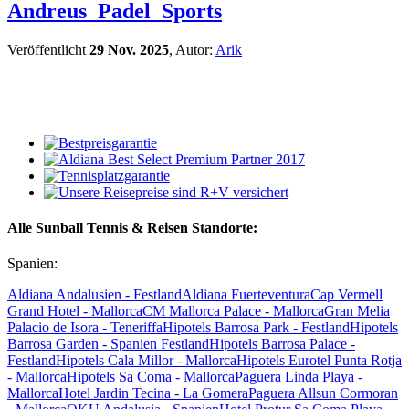
Andreus_Padel_Sports
Veröffentlicht
29 Nov. 2025
, Autor:
Arik
Alle Sunball Tennis & Reisen Standorte:
Spanien:
Aldiana Andalusien - Festland
Aldiana Fuerteventura
Cap Vermell
Grand Hotel - Mallorca
CM Mallorca Palace - Mallorca
Gran Melia
Palacio de Isora - Teneriffa
Hipotels Barrosa Park - Festland
Hipotels
Barrosa Garden - Spanien Festland
Hipotels Barrosa Palace -
Festland
Hipotels Cala Millor - Mallorca
Hipotels Eurotel Punta Rotja
- Mallorca
Hipotels Sa Coma - Mallorca
Paguera Linda Playa -
Mallorca
Hotel Jardin Tecina - La Gomera
Paguera Allsun Cormoran