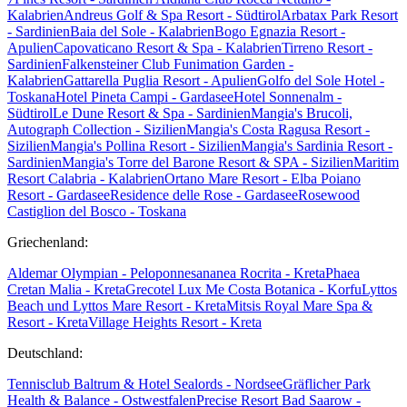
Kalabrien
Andreus Golf & Spa Resort - Südtirol
Arbatax Park Resort
- Sardinien
Baia del Sole - Kalabrien
Bogo Egnazia Resort -
Apulien
Capovaticano Resort & Spa - Kalabrien
Tirreno Resort -
Sardinien
Falkensteiner Club Funimation Garden -
Kalabrien
Gattarella Puglia Resort - Apulien
Golfo del Sole Hotel -
Toskana
Hotel Pineta Campi - Gardasee
Hotel Sonnenalm -
Südtirol
Le Dune Resort & Spa - Sardinien
Mangia's Brucoli,
Autograph Collection - Sizilien
Mangia's Costa Ragusa Resort -
Sizilien
Mangia's Pollina Resort - Sizilien
Mangia's Sardinia Resort -
Sardinien
Mangia's Torre del Barone Resort & SPA - Sizilien
Maritim
Resort Calabria - Kalabrien
Ortano Mare Resort - Elba
Poiano
Resort - Gardasee
Residence delle Rose - Gardasee
Rosewood
Castiglion del Bosco - Toskana
Griechenland:
Aldemar Olympian - Peloponnes
ananea Rocrita - Kreta
Phaea
Cretan Malia - Kreta
Grecotel Lux Me Costa Botanica - Korfu
Lyttos
Beach und Lyttos Mare Resort - Kreta
Mitsis Royal Mare Spa &
Resort - Kreta
Village Heights Resort - Kreta
Deutschland:
Tennisclub Baltrum & Hotel Sealords - Nordsee
Gräflicher Park
Health & Balance - Ostwestfalen
Precise Resort Bad Saarow -