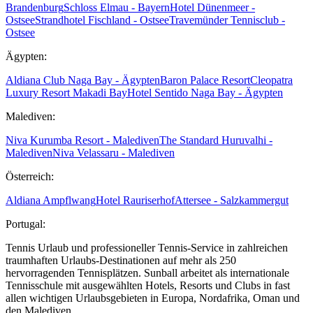
Brandenburg
Schloss Elmau - Bayern
Hotel Dünenmeer -
Ostsee
Strandhotel Fischland - Ostsee
Travemünder Tennisclub -
Ostsee
Ägypten:
Aldiana Club Naga Bay - Ägypten
Baron Palace Resort
Cleopatra
Luxury Resort Makadi Bay
Hotel Sentido Naga Bay - Ägypten
Malediven:
Niva Kurumba Resort - Malediven
The Standard Huruvalhi -
Malediven
Niva Velassaru - Malediven
Österreich:
Aldiana Ampflwang
Hotel Rauriserhof
Attersee - Salzkammergut
Portugal:
Tennis Urlaub und professioneller Tennis-Service in zahlreichen
traumhaften Urlaubs-Destinationen auf mehr als 250
hervorragenden Tennisplätzen. Sunball arbeitet als internationale
Tennisschule mit ausgewählten Hotels, Resorts und Clubs in fast
allen wichtigen Urlaubsgebieten in Europa, Nordafrika, Oman und
den Malediven.