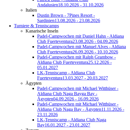
Andalusien
18.10.2026 - 31.10.2026
Italien
Dustin Brown - 7Pines Resort -
Sardinien
13.08.2026 - 23.08.2026
Turniere & Tenniscamps
Kanarische Inseln
Padel-Campwochen mit Daniel Hahn - Aldiana
Club Fuerteventura
23.08.2026 - 04.09.2026
Padel-Campwochen mit Manuel Alves - Aldiana
Club Fuerteventura
26.09.2026 - 10.10.2026
Padel-Campwochen mit Ralph Grambow -
Aldiana Club Fuerteventura
25.12.2026 -
05.01.2027
LK-Tenniscamp - Aldiana Club
Fuerteventura
13.03.2027 - 20.03.2027
Ägypten
Padel-Campwochen mit Michael Witthüser -
Aldiana Club Naga Bayga Bay -
Ägypten
04.09.2026 - 16.09.2026
Padel-Campwochen mit Michael Witthüser -
Aldiana Club Naga Bay - Ägypten
11.11.2026 -
23.11.2026
LK-Tenniscamp - Aldiana Club Naga
Bay
16.01.2027 - 23.01.2027