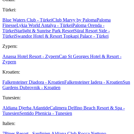
Türkei:
Blue Waters Club - Türkei
Club Marvy by Paloma
Paloma
Finesse
Lykia World Antalya - Türkei
Paloma Orenda -
Türkei
Starlight & Sunrise Park Resort
Süral Resort Side -
Türkei
Swandor Hotel & Resort Topkapi Palace - Türkei
Zypern:
Anassa Hotel Resort - Zypern
Cap St Georges Hotel & Resort -
Zypern
Kroatien:
Falkensteiner Diadora - Kroatien
Falkensteiner Iadera - Kroatien
Sun
Gardens Dubrovnik - Kroatien
Tunesien:
Aldiana Djerba Atlantide
Calimera Delfino Beach Resort & Spa -
Tunesien
Sentido Phenicia - Tunesien
Italien:
7Pines Resort - Sardinien
Aldiana Club Rocca Nettuno -