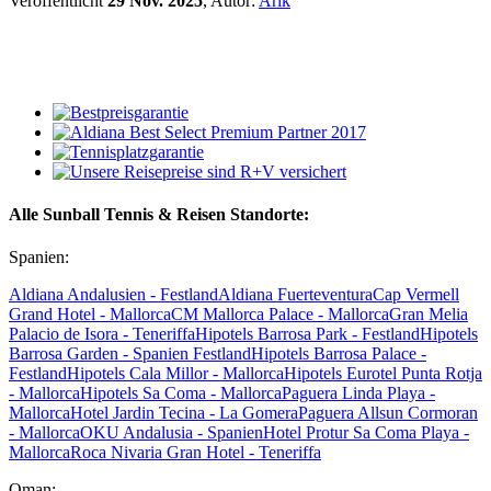
Veröffentlicht
29 Nov. 2025
, Autor:
Arik
Alle Sunball Tennis & Reisen Standorte:
Spanien:
Aldiana Andalusien - Festland
Aldiana Fuerteventura
Cap Vermell
Grand Hotel - Mallorca
CM Mallorca Palace - Mallorca
Gran Melia
Palacio de Isora - Teneriffa
Hipotels Barrosa Park - Festland
Hipotels
Barrosa Garden - Spanien Festland
Hipotels Barrosa Palace -
Festland
Hipotels Cala Millor - Mallorca
Hipotels Eurotel Punta Rotja
- Mallorca
Hipotels Sa Coma - Mallorca
Paguera Linda Playa -
Mallorca
Hotel Jardin Tecina - La Gomera
Paguera Allsun Cormoran
- Mallorca
OKU Andalusia - Spanien
Hotel Protur Sa Coma Playa -
Mallorca
Roca Nivaria Gran Hotel - Teneriffa
Oman: