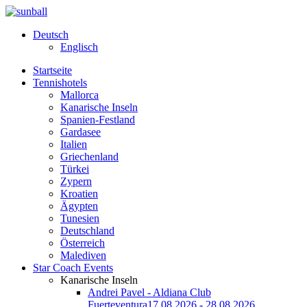
Deutsch
Englisch
Startseite
Tennishotels
Mallorca
Kanarische Inseln
Spanien-Festland
Gardasee
Italien
Griechenland
Türkei
Zypern
Kroatien
Ägypten
Tunesien
Deutschland
Österreich
Malediven
Star Coach Events
Kanarische Inseln
Andrei Pavel - Aldiana Club
Fuerteventura
17.08.2026 - 28.08.2026