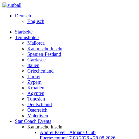
Deutsch
Englisch
Startseite
Tennishotels
Mallorca
Kanarische Inseln
Spanien-Festland
Gardasee
Italien
Griechenland
Türkei
Zypern
Kroatien
Ägypten
Tunesien
Deutschland
Österreich
Malediven
Star Coach Events
Kanarische Inseln
Andrei Pavel - Aldiana Club
Fuerteventura
17.08.2026 - 28.08.2026