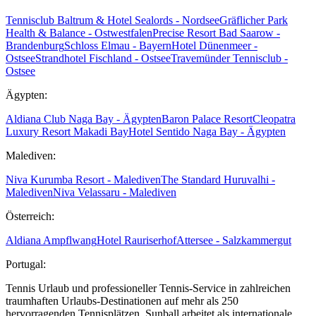
Tennisclub Baltrum & Hotel Sealords - Nordsee
Gräflicher Park
Health & Balance - Ostwestfalen
Precise Resort Bad Saarow -
Brandenburg
Schloss Elmau - Bayern
Hotel Dünenmeer -
Ostsee
Strandhotel Fischland - Ostsee
Travemünder Tennisclub -
Ostsee
Ägypten:
Aldiana Club Naga Bay - Ägypten
Baron Palace Resort
Cleopatra
Luxury Resort Makadi Bay
Hotel Sentido Naga Bay - Ägypten
Malediven:
Niva Kurumba Resort - Malediven
The Standard Huruvalhi -
Malediven
Niva Velassaru - Malediven
Österreich:
Aldiana Ampflwang
Hotel Rauriserhof
Attersee - Salzkammergut
Portugal:
Tennis Urlaub und professioneller Tennis-Service in zahlreichen
traumhaften Urlaubs-Destinationen auf mehr als 250
hervorragenden Tennisplätzen. Sunball arbeitet als internationale