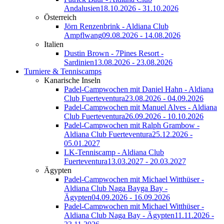
Andalusien
18.10.2026 - 31.10.2026
Österreich
Jörn Renzenbrink - Aldiana Club
Ampflwang
09.08.2026 - 14.08.2026
Italien
Dustin Brown - 7Pines Resort -
Sardinien
13.08.2026 - 23.08.2026
Turniere & Tenniscamps
Kanarische Inseln
Padel-Campwochen mit Daniel Hahn - Aldiana
Club Fuerteventura
23.08.2026 - 04.09.2026
Padel-Campwochen mit Manuel Alves - Aldiana
Club Fuerteventura
26.09.2026 - 10.10.2026
Padel-Campwochen mit Ralph Grambow -
Aldiana Club Fuerteventura
25.12.2026 -
05.01.2027
LK-Tenniscamp - Aldiana Club
Fuerteventura
13.03.2027 - 20.03.2027
Ägypten
Padel-Campwochen mit Michael Witthüser -
Aldiana Club Naga Bayga Bay -
Ägypten
04.09.2026 - 16.09.2026
Padel-Campwochen mit Michael Witthüser -
Aldiana Club Naga Bay - Ägypten
11.11.2026 -