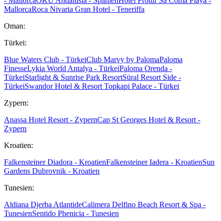
- Mallorca
OKU Andalusia - Spanien
Hotel Protur Sa Coma Playa -
Mallorca
Roca Nivaria Gran Hotel - Teneriffa
Oman:
Türkei:
Blue Waters Club - Türkei
Club Marvy by Paloma
Paloma
Finesse
Lykia World Antalya - Türkei
Paloma Orenda -
Türkei
Starlight & Sunrise Park Resort
Süral Resort Side -
Türkei
Swandor Hotel & Resort Topkapi Palace - Türkei
Zypern:
Anassa Hotel Resort - Zypern
Cap St Georges Hotel & Resort -
Zypern
Kroatien:
Falkensteiner Diadora - Kroatien
Falkensteiner Iadera - Kroatien
Sun
Gardens Dubrovnik - Kroatien
Tunesien:
Aldiana Djerba Atlantide
Calimera Delfino Beach Resort & Spa -
Tunesien
Sentido Phenicia - Tunesien