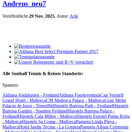
Andreus_neu7
Veröffentlicht
29 Nov. 2025
, Autor:
Arik
Alle Sunball Tennis & Reisen Standorte:
Spanien:
Aldiana Andalusien - Festland
Aldiana Fuerteventura
Cap Vermell
Grand Hotel - Mallorca
CM Mallorca Palace - Mallorca
Gran Melia
Palacio de Isora - Teneriffa
Hipotels Barrosa Park - Festland
Hipotels
Barrosa Garden - Spanien Festland
Hipotels Barrosa Palace -
Festland
Hipotels Cala Millor - Mallorca
Hipotels Eurotel Punta Rotja
- Mallorca
Hipotels Sa Coma - Mallorca
Paguera Linda Playa -
Mallorca
Hotel Jardin Tecina - La Gomera
Paguera Allsun Cormoran