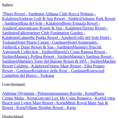
Italien:
7Pines Resort - Sardinien
Aldiana Club Rocca Nettuno -
Kalabrien
Andreus Golf & Spa Resort - Südtirol
Arbatax Park Resort
- Sardinien
Baia del Sole - Kalabrien
Bogo Egnazia Resort -
Apulien
Capovaticano Resort & Spa - Kalabrien
Tirreno Resort -
Sardinien
Falkensteiner Club Funimation Garden -
Kalabrien
Gattarella Puglia Resort - Apulien
Golfo del Sole Hotel -
Toskana
Hotel Pineta Campi - Gardasee
Hotel Sonnenalm -
Südtirol
Le Dune Resort & Spa - Sardinien
Mangia's Brucoli,
Autograph Collection - Sizilien
Mangia's Costa Ragusa Resort -
Sizilien
Mangia's Pollina Resort - Sizilien
Mangia's Sardinia Resort -
Sardinien
Mangia's Torre del Barone Resort & SPA - Sizilien
Maritim
Resort Calabria - Kalabrien
Ortano Mare Resort - Elba
Poiano
Resort - Gardasee
Residence delle Rose - Gardasee
Rosewood
Castiglion del Bosco - Toskana
Griechenland:
Aldemar Olympian - Peloponnes
ananea Rocrita - Kreta
Phaea
Cretan Malia - Kreta
Grecotel Lux Me Costa Botanica - Korfu
Lyttos
Beach und Lyttos Mare Resort - Kreta
Mitsis Royal Mare Spa &
Resort - Kreta
Village Heights Resort - Kreta
Deutschland: