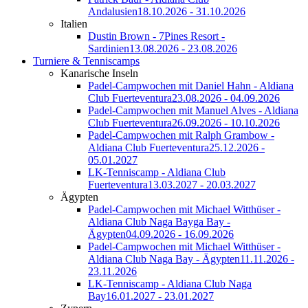
Andalusien
18.10.2026 - 31.10.2026
Italien
Dustin Brown - 7Pines Resort -
Sardinien
13.08.2026 - 23.08.2026
Turniere & Tenniscamps
Kanarische Inseln
Padel-Campwochen mit Daniel Hahn - Aldiana
Club Fuerteventura
23.08.2026 - 04.09.2026
Padel-Campwochen mit Manuel Alves - Aldiana
Club Fuerteventura
26.09.2026 - 10.10.2026
Padel-Campwochen mit Ralph Grambow -
Aldiana Club Fuerteventura
25.12.2026 -
05.01.2027
LK-Tenniscamp - Aldiana Club
Fuerteventura
13.03.2027 - 20.03.2027
Ägypten
Padel-Campwochen mit Michael Witthüser -
Aldiana Club Naga Bayga Bay -
Ägypten
04.09.2026 - 16.09.2026
Padel-Campwochen mit Michael Witthüser -
Aldiana Club Naga Bay - Ägypten
11.11.2026 -
23.11.2026
LK-Tenniscamp - Aldiana Club Naga
Bay
16.01.2027 - 23.01.2027