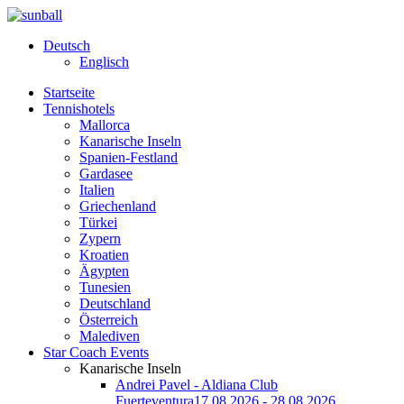
Deutsch
Englisch
Startseite
Tennishotels
Mallorca
Kanarische Inseln
Spanien-Festland
Gardasee
Italien
Griechenland
Türkei
Zypern
Kroatien
Ägypten
Tunesien
Deutschland
Österreich
Malediven
Star Coach Events
Kanarische Inseln
Andrei Pavel - Aldiana Club
Fuerteventura
17.08.2026 - 28.08.2026