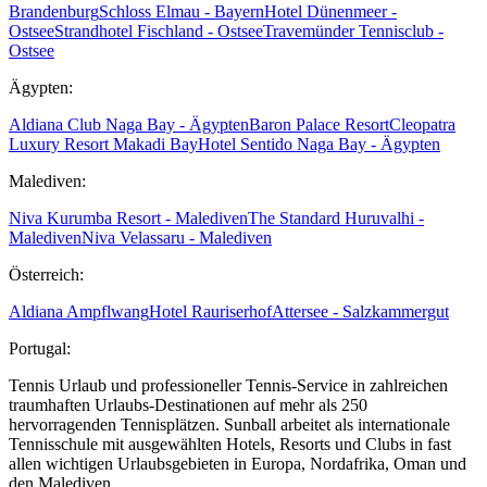
Brandenburg
Schloss Elmau - Bayern
Hotel Dünenmeer -
Ostsee
Strandhotel Fischland - Ostsee
Travemünder Tennisclub -
Ostsee
Ägypten:
Aldiana Club Naga Bay - Ägypten
Baron Palace Resort
Cleopatra
Luxury Resort Makadi Bay
Hotel Sentido Naga Bay - Ägypten
Malediven:
Niva Kurumba Resort - Malediven
The Standard Huruvalhi -
Malediven
Niva Velassaru - Malediven
Österreich:
Aldiana Ampflwang
Hotel Rauriserhof
Attersee - Salzkammergut
Portugal:
Tennis Urlaub und professioneller Tennis-Service in zahlreichen
traumhaften Urlaubs-Destinationen auf mehr als 250
hervorragenden Tennisplätzen. Sunball arbeitet als internationale
Tennisschule mit ausgewählten Hotels, Resorts und Clubs in fast
allen wichtigen Urlaubsgebieten in Europa, Nordafrika, Oman und
den Malediven.