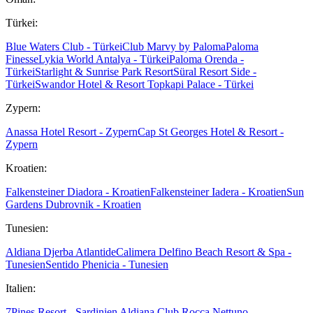
Türkei:
Blue Waters Club - Türkei
Club Marvy by Paloma
Paloma
Finesse
Lykia World Antalya - Türkei
Paloma Orenda -
Türkei
Starlight & Sunrise Park Resort
Süral Resort Side -
Türkei
Swandor Hotel & Resort Topkapi Palace - Türkei
Zypern:
Anassa Hotel Resort - Zypern
Cap St Georges Hotel & Resort -
Zypern
Kroatien:
Falkensteiner Diadora - Kroatien
Falkensteiner Iadera - Kroatien
Sun
Gardens Dubrovnik - Kroatien
Tunesien:
Aldiana Djerba Atlantide
Calimera Delfino Beach Resort & Spa -
Tunesien
Sentido Phenicia - Tunesien
Italien:
7Pines Resort - Sardinien
Aldiana Club Rocca Nettuno -