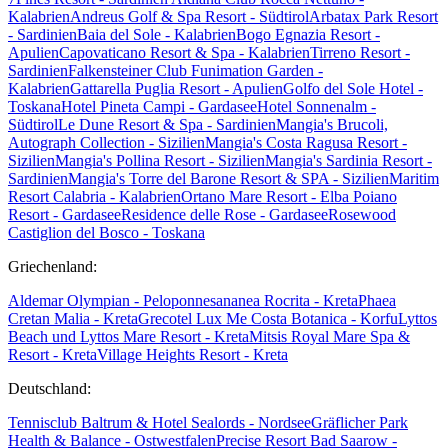
Kalabrien
Andreus Golf & Spa Resort - Südtirol
Arbatax Park Resort
- Sardinien
Baia del Sole - Kalabrien
Bogo Egnazia Resort -
Apulien
Capovaticano Resort & Spa - Kalabrien
Tirreno Resort -
Sardinien
Falkensteiner Club Funimation Garden -
Kalabrien
Gattarella Puglia Resort - Apulien
Golfo del Sole Hotel -
Toskana
Hotel Pineta Campi - Gardasee
Hotel Sonnenalm -
Südtirol
Le Dune Resort & Spa - Sardinien
Mangia's Brucoli,
Autograph Collection - Sizilien
Mangia's Costa Ragusa Resort -
Sizilien
Mangia's Pollina Resort - Sizilien
Mangia's Sardinia Resort -
Sardinien
Mangia's Torre del Barone Resort & SPA - Sizilien
Maritim
Resort Calabria - Kalabrien
Ortano Mare Resort - Elba
Poiano
Resort - Gardasee
Residence delle Rose - Gardasee
Rosewood
Castiglion del Bosco - Toskana
Griechenland:
Aldemar Olympian - Peloponnes
ananea Rocrita - Kreta
Phaea
Cretan Malia - Kreta
Grecotel Lux Me Costa Botanica - Korfu
Lyttos
Beach und Lyttos Mare Resort - Kreta
Mitsis Royal Mare Spa &
Resort - Kreta
Village Heights Resort - Kreta
Deutschland:
Tennisclub Baltrum & Hotel Sealords - Nordsee
Gräflicher Park
Health & Balance - Ostwestfalen
Precise Resort Bad Saarow -