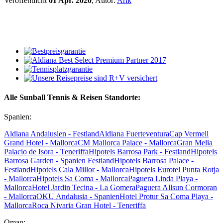
Veröffentlicht
01 Apr. 2020
, Autor:
Arik
Alle Sunball Tennis & Reisen Standorte:
Spanien:
Aldiana Andalusien - Festland
Aldiana Fuerteventura
Cap Vermell
Grand Hotel - Mallorca
CM Mallorca Palace - Mallorca
Gran Melia
Palacio de Isora - Teneriffa
Hipotels Barrosa Park - Festland
Hipotels
Barrosa Garden - Spanien Festland
Hipotels Barrosa Palace -
Festland
Hipotels Cala Millor - Mallorca
Hipotels Eurotel Punta Rotja
- Mallorca
Hipotels Sa Coma - Mallorca
Paguera Linda Playa -
Mallorca
Hotel Jardin Tecina - La Gomera
Paguera Allsun Cormoran
- Mallorca
OKU Andalusia - Spanien
Hotel Protur Sa Coma Playa -
Mallorca
Roca Nivaria Gran Hotel - Teneriffa
Oman: