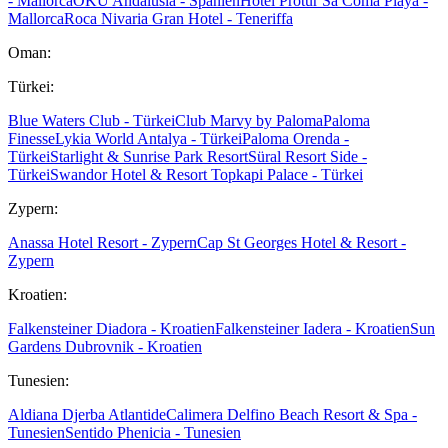
- Mallorca
OKU Andalusia - Spanien
Hotel Protur Sa Coma Playa -
Mallorca
Roca Nivaria Gran Hotel - Teneriffa
Oman:
Türkei:
Blue Waters Club - Türkei
Club Marvy by Paloma
Paloma
Finesse
Lykia World Antalya - Türkei
Paloma Orenda -
Türkei
Starlight & Sunrise Park Resort
Süral Resort Side -
Türkei
Swandor Hotel & Resort Topkapi Palace - Türkei
Zypern:
Anassa Hotel Resort - Zypern
Cap St Georges Hotel & Resort -
Zypern
Kroatien:
Falkensteiner Diadora - Kroatien
Falkensteiner Iadera - Kroatien
Sun
Gardens Dubrovnik - Kroatien
Tunesien:
Aldiana Djerba Atlantide
Calimera Delfino Beach Resort & Spa -
Tunesien
Sentido Phenicia - Tunesien