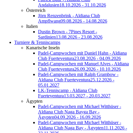
Andalusien
18.10.2026 - 31.10.2026
Österreich
Jörn Renzenbrink - Aldiana Club
Ampflwang
09.08.2026 - 14.08.2026
Italien
Dustin Brown - 7Pines Resort -
Sardinien
13.08.2026 - 23.08.2026
Turniere & Tenniscamps
Kanarische Inseln
Padel-Campwochen mit Daniel Hahn - Aldiana
Club Fuerteventura
23.08.2026 - 04.09.2026
Padel-Campwochen mit Manuel Alves - Aldiana
Club Fuerteventura
26.09.2026 - 10.10.2026
Padel-Campwochen mit Ralph Grambow -
Aldiana Club Fuerteventura
25.12.2026 -
05.01.2027
LK-Tenniscamp - Aldiana Club
Fuerteventura
13.03.2027 - 20.03.2027
Ägypten
Padel-Campwochen mit Michael Witthüser -
Aldiana Club Naga Bayga Bay -
Ägypten
04.09.2026 - 16.09.2026
Padel-Campwochen mit Michael Witthüser -
Aldiana Club Naga Bay - Ägypten
11.11.2026 -