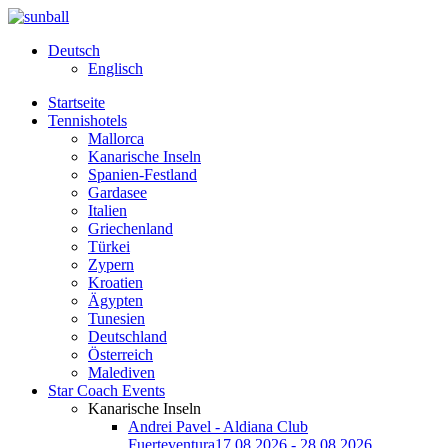
Deutsch
Englisch
Startseite
Tennishotels
Mallorca
Kanarische Inseln
Spanien-Festland
Gardasee
Italien
Griechenland
Türkei
Zypern
Kroatien
Ägypten
Tunesien
Deutschland
Österreich
Malediven
Star Coach Events
Kanarische Inseln
Andrei Pavel - Aldiana Club
Fuerteventura
17.08.2026 - 28.08.2026