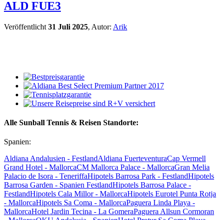
ALD FUE3
Veröffentlicht
31 Juli 2025
, Autor:
Arik
Alle Sunball Tennis & Reisen Standorte:
Spanien:
Aldiana Andalusien - Festland
Aldiana Fuerteventura
Cap Vermell
Grand Hotel - Mallorca
CM Mallorca Palace - Mallorca
Gran Melia
Palacio de Isora - Teneriffa
Hipotels Barrosa Park - Festland
Hipotels
Barrosa Garden - Spanien Festland
Hipotels Barrosa Palace -
Festland
Hipotels Cala Millor - Mallorca
Hipotels Eurotel Punta Rotja
- Mallorca
Hipotels Sa Coma - Mallorca
Paguera Linda Playa -
Mallorca
Hotel Jardin Tecina - La Gomera
Paguera Allsun Cormoran