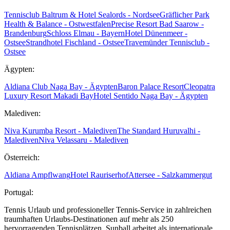
Tennisclub Baltrum & Hotel Sealords - Nordsee
Gräflicher Park
Health & Balance - Ostwestfalen
Precise Resort Bad Saarow -
Brandenburg
Schloss Elmau - Bayern
Hotel Dünenmeer -
Ostsee
Strandhotel Fischland - Ostsee
Travemünder Tennisclub -
Ostsee
Ägypten:
Aldiana Club Naga Bay - Ägypten
Baron Palace Resort
Cleopatra
Luxury Resort Makadi Bay
Hotel Sentido Naga Bay - Ägypten
Malediven:
Niva Kurumba Resort - Malediven
The Standard Huruvalhi -
Malediven
Niva Velassaru - Malediven
Österreich:
Aldiana Ampflwang
Hotel Rauriserhof
Attersee - Salzkammergut
Portugal:
Tennis Urlaub und professioneller Tennis-Service in zahlreichen
traumhaften Urlaubs-Destinationen auf mehr als 250
hervorragenden Tennisplätzen. Sunball arbeitet als internationale