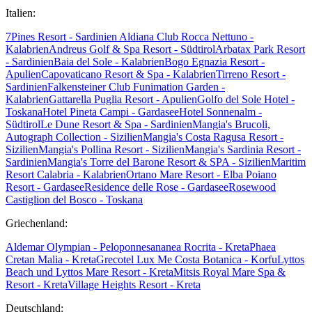
Italien:
7Pines Resort - Sardinien
Aldiana Club Rocca Nettuno -
Kalabrien
Andreus Golf & Spa Resort - Südtirol
Arbatax Park Resort
- Sardinien
Baia del Sole - Kalabrien
Bogo Egnazia Resort -
Apulien
Capovaticano Resort & Spa - Kalabrien
Tirreno Resort -
Sardinien
Falkensteiner Club Funimation Garden -
Kalabrien
Gattarella Puglia Resort - Apulien
Golfo del Sole Hotel -
Toskana
Hotel Pineta Campi - Gardasee
Hotel Sonnenalm -
Südtirol
Le Dune Resort & Spa - Sardinien
Mangia's Brucoli,
Autograph Collection - Sizilien
Mangia's Costa Ragusa Resort -
Sizilien
Mangia's Pollina Resort - Sizilien
Mangia's Sardinia Resort -
Sardinien
Mangia's Torre del Barone Resort & SPA - Sizilien
Maritim
Resort Calabria - Kalabrien
Ortano Mare Resort - Elba
Poiano
Resort - Gardasee
Residence delle Rose - Gardasee
Rosewood
Castiglion del Bosco - Toskana
Griechenland:
Aldemar Olympian - Peloponnes
ananea Rocrita - Kreta
Phaea
Cretan Malia - Kreta
Grecotel Lux Me Costa Botanica - Korfu
Lyttos
Beach und Lyttos Mare Resort - Kreta
Mitsis Royal Mare Spa &
Resort - Kreta
Village Heights Resort - Kreta
Deutschland: