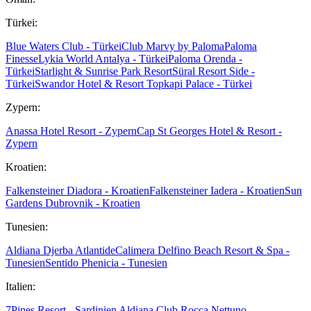
Türkei:
Blue Waters Club - Türkei
Club Marvy by Paloma
Paloma
Finesse
Lykia World Antalya - Türkei
Paloma Orenda -
Türkei
Starlight & Sunrise Park Resort
Süral Resort Side -
Türkei
Swandor Hotel & Resort Topkapi Palace - Türkei
Zypern:
Anassa Hotel Resort - Zypern
Cap St Georges Hotel & Resort -
Zypern
Kroatien:
Falkensteiner Diadora - Kroatien
Falkensteiner Iadera - Kroatien
Sun
Gardens Dubrovnik - Kroatien
Tunesien:
Aldiana Djerba Atlantide
Calimera Delfino Beach Resort & Spa -
Tunesien
Sentido Phenicia - Tunesien
Italien:
7Pines Resort - Sardinien
Aldiana Club Rocca Nettuno -