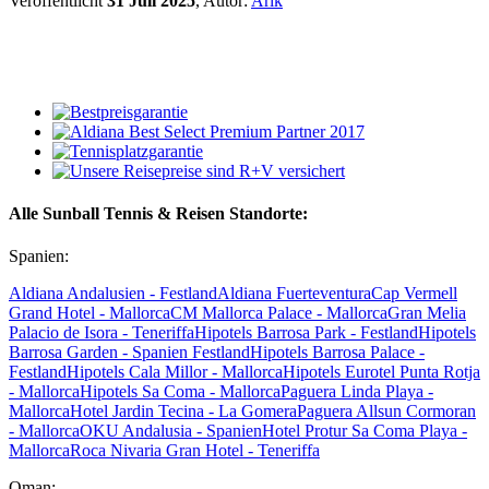
Veröffentlicht
31 Juli 2025
, Autor:
Arik
Alle Sunball Tennis & Reisen Standorte:
Spanien:
Aldiana Andalusien - Festland
Aldiana Fuerteventura
Cap Vermell
Grand Hotel - Mallorca
CM Mallorca Palace - Mallorca
Gran Melia
Palacio de Isora - Teneriffa
Hipotels Barrosa Park - Festland
Hipotels
Barrosa Garden - Spanien Festland
Hipotels Barrosa Palace -
Festland
Hipotels Cala Millor - Mallorca
Hipotels Eurotel Punta Rotja
- Mallorca
Hipotels Sa Coma - Mallorca
Paguera Linda Playa -
Mallorca
Hotel Jardin Tecina - La Gomera
Paguera Allsun Cormoran
- Mallorca
OKU Andalusia - Spanien
Hotel Protur Sa Coma Playa -
Mallorca
Roca Nivaria Gran Hotel - Teneriffa
Oman: