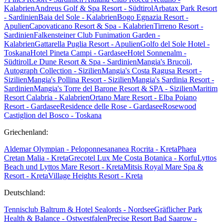
Kalabrien
Andreus Golf & Spa Resort - Südtirol
Arbatax Park Resort
- Sardinien
Baia del Sole - Kalabrien
Bogo Egnazia Resort -
Apulien
Capovaticano Resort & Spa - Kalabrien
Tirreno Resort -
Sardinien
Falkensteiner Club Funimation Garden -
Kalabrien
Gattarella Puglia Resort - Apulien
Golfo del Sole Hotel -
Toskana
Hotel Pineta Campi - Gardasee
Hotel Sonnenalm -
Südtirol
Le Dune Resort & Spa - Sardinien
Mangia's Brucoli,
Autograph Collection - Sizilien
Mangia's Costa Ragusa Resort -
Sizilien
Mangia's Pollina Resort - Sizilien
Mangia's Sardinia Resort -
Sardinien
Mangia's Torre del Barone Resort & SPA - Sizilien
Maritim
Resort Calabria - Kalabrien
Ortano Mare Resort - Elba
Poiano
Resort - Gardasee
Residence delle Rose - Gardasee
Rosewood
Castiglion del Bosco - Toskana
Griechenland:
Aldemar Olympian - Peloponnes
ananea Rocrita - Kreta
Phaea
Cretan Malia - Kreta
Grecotel Lux Me Costa Botanica - Korfu
Lyttos
Beach und Lyttos Mare Resort - Kreta
Mitsis Royal Mare Spa &
Resort - Kreta
Village Heights Resort - Kreta
Deutschland:
Tennisclub Baltrum & Hotel Sealords - Nordsee
Gräflicher Park
Health & Balance - Ostwestfalen
Precise Resort Bad Saarow -