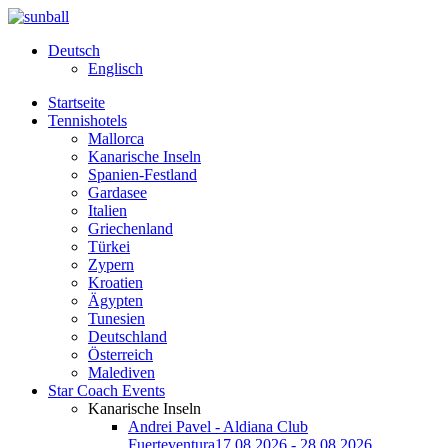
Deutsch
Englisch
Startseite
Tennishotels
Mallorca
Kanarische Inseln
Spanien-Festland
Gardasee
Italien
Griechenland
Türkei
Zypern
Kroatien
Ägypten
Tunesien
Deutschland
Österreich
Malediven
Star Coach Events
Kanarische Inseln
Andrei Pavel - Aldiana Club
Fuerteventura
17.08.2026 - 28.08.2026