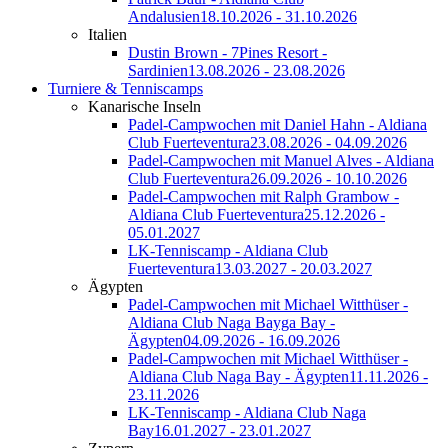
Andalusien
18.10.2026 - 31.10.2026
Italien
Dustin Brown - 7Pines Resort -
Sardinien
13.08.2026 - 23.08.2026
Turniere & Tenniscamps
Kanarische Inseln
Padel-Campwochen mit Daniel Hahn - Aldiana
Club Fuerteventura
23.08.2026 - 04.09.2026
Padel-Campwochen mit Manuel Alves - Aldiana
Club Fuerteventura
26.09.2026 - 10.10.2026
Padel-Campwochen mit Ralph Grambow -
Aldiana Club Fuerteventura
25.12.2026 -
05.01.2027
LK-Tenniscamp - Aldiana Club
Fuerteventura
13.03.2027 - 20.03.2027
Ägypten
Padel-Campwochen mit Michael Witthüser -
Aldiana Club Naga Bayga Bay -
Ägypten
04.09.2026 - 16.09.2026
Padel-Campwochen mit Michael Witthüser -
Aldiana Club Naga Bay - Ägypten
11.11.2026 -
23.11.2026
LK-Tenniscamp - Aldiana Club Naga
Bay
16.01.2027 - 23.01.2027