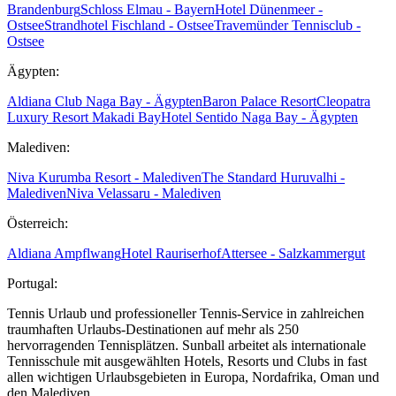
Brandenburg
Schloss Elmau - Bayern
Hotel Dünenmeer -
Ostsee
Strandhotel Fischland - Ostsee
Travemünder Tennisclub -
Ostsee
Ägypten:
Aldiana Club Naga Bay - Ägypten
Baron Palace Resort
Cleopatra
Luxury Resort Makadi Bay
Hotel Sentido Naga Bay - Ägypten
Malediven:
Niva Kurumba Resort - Malediven
The Standard Huruvalhi -
Malediven
Niva Velassaru - Malediven
Österreich:
Aldiana Ampflwang
Hotel Rauriserhof
Attersee - Salzkammergut
Portugal:
Tennis Urlaub und professioneller Tennis-Service in zahlreichen
traumhaften Urlaubs-Destinationen auf mehr als 250
hervorragenden Tennisplätzen. Sunball arbeitet als internationale
Tennisschule mit ausgewählten Hotels, Resorts und Clubs in fast
allen wichtigen Urlaubsgebieten in Europa, Nordafrika, Oman und
den Malediven.